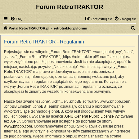
Forum RetroTRAKTOR
FAQ
Zarejestruj się
Zaloguj się
S
Portal RetroTRAKTOR.pl
retrotraktor.pl/forum
z
Forum RetroTRAKTOR - Regulamin
u
k
Rejestrując się na witrynie „Forum RetroTRAKTOR”, zwanej dalej „my”, ”nas”,
„nasza”, „Forum RetroTRAKTOR”, „https://retrotraktor.pl//forum”, akceptujesz
a
wyszczególnione poniżej postanowienia. Jeśli ich nie akceptujesz, opuść to
j
miejsce, naciskając przycisk „Nie akceptuję”. Administracja witryny „Forum
RetroTRAKTOR” ma prawo w dowolnym czasie zmienić poniższe
postanowienia, informując cię o zmianach, niemniej wskazane jest, aby
użytkownicy sami regularnie zaglądali do tego regulaminu. Korzystanie z
witryny „Forum RetroTRAKTOR” po zmianach regulaminu oznacza, że
akceptujesz te zmiany ze wszelkimi konsekwencjami prawnymi.
Nasze fora zwane też „one”, „ich”, „je”, „phpBB software”, „www.phpbb.com”,
„phpBB Limited”, „phpBB Teams” działają w oparciu o oprogramowanie
wykorzystujące technologię phpBB, która jest środowiskiem typu witryny
(bulletin board), wydane na licencji „
GNU General Public License v2
” zwanej
też „GPL”. Oprogramowanie jest dostępne do pobrania ze strony
www.phpbb.com
. Oprogramowanie phpBB tylko ułatwia dyskusje przez
internet, a jego autorzy nie kontrolują tekstów zamieszczanych w internecie
za jego pomocą. Więcej informacji o phpBB można znaleźć na stronie