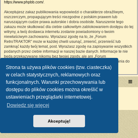
https://www.phpbb.com/
.
Akceptujesz zakaz publikowania wypowiedzi o charakterze obraźliwym,
oszczerczym, propagującym treści niezgodne z polskim prawem lub
naruszającym cudze prawa autorskie i dobra osobiste. Naruszenie tego
zakazu może skutkować dla ciebie całkowitym zablokowaniem dostępu do tej
witryny, a twój dostawca internetu zostanie powiadomiony o twoim
niewłaściwym zachowaniu. Wyrażasz zgodę na to, że „Forum
RetroTRAKTOR” może w każdej chwili usunąć, zmienić, przenieść lub
zamknąć każdy twój temat, post. Wyrażasz zgodę na zapisywanie wszystkich
podanych przez ciebie informacji w naszej bazie danych. Informacje te nie
będą przekazywane nikomu bez twojej zgody, ale ani „Forum
RetroTRAKTOR”, ani phpBB nie ponosi odpowiedzialności za włamania do
witryny, podczas których może dojść do kradzieży danych.
Strona ta używa plików cookies (tzw. ciasteczka)
w celach statystycznych, reklamowych oraz
funkcjonalnych. Warunki przechowywania lub
Portal RetroTRAKTOR.pl
retrotraktor.pl/forum
dostępu do plików cookies można określić w
Technologię dostarcza
phpBB
® Forum Software © phpBB Limited
ustawieniach przeglądarki internetowej.
Polski pakiet językowy dostarcza
phpBB.pl
Zasady ochrony danych osobowych
|
Regulamin
Dowiedz się więcej
Akceptuję!