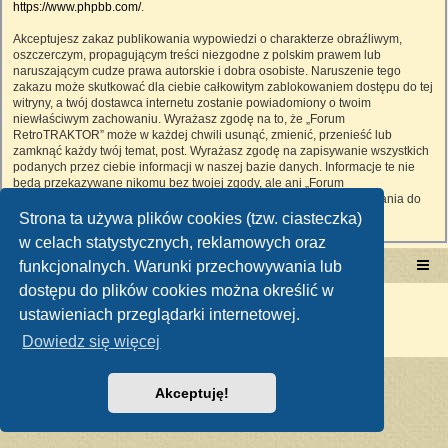
https://www.phpbb.com/
.
Akceptujesz zakaz publikowania wypowiedzi o charakterze obraźliwym,
oszczerczym, propagującym treści niezgodne z polskim prawem lub
naruszającym cudze prawa autorskie i dobra osobiste. Naruszenie tego
zakazu może skutkować dla ciebie całkowitym zablokowaniem dostępu do tej
witryny, a twój dostawca internetu zostanie powiadomiony o twoim
niewłaściwym zachowaniu. Wyrażasz zgodę na to, że „Forum
RetroTRAKTOR” może w każdej chwili usunąć, zmienić, przenieść lub
zamknąć każdy twój temat, post. Wyrażasz zgodę na zapisywanie wszystkich
podanych przez ciebie informacji w naszej bazie danych. Informacje te nie
będą przekazywane nikomu bez twojej zgody, ale ani „Forum
RetroTRAKTOR”, ani phpBB nie ponosi odpowiedzialności za włamania do
witryny, podczas których może dojść do kradzieży danych.
Strona ta używa plików cookies (tzw. ciasteczka)
w celach statystycznych, reklamowych oraz
funkcjonalnych. Warunki przechowywania lub
Portal RetroTRAKTOR.pl
retrotraktor.pl/forum
dostępu do plików cookies można określić w
Technologię dostarcza
phpBB
® Forum Software © phpBB Limited
ustawieniach przeglądarki internetowej.
Polski pakiet językowy dostarcza
phpBB.pl
Zasady ochrony danych osobowych
|
Regulamin
Dowiedz się więcej
Akceptuję!