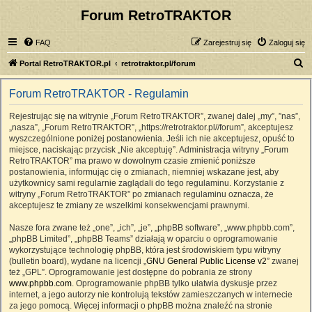
Forum RetroTRAKTOR
FAQ
Zarejestruj się
Zaloguj się
S
Portal RetroTRAKTOR.pl
retrotraktor.pl/forum
z
Forum RetroTRAKTOR - Regulamin
u
k
Rejestrując się na witrynie „Forum RetroTRAKTOR”, zwanej dalej „my”, ”nas”,
„nasza”, „Forum RetroTRAKTOR”, „https://retrotraktor.pl//forum”, akceptujesz
a
wyszczególnione poniżej postanowienia. Jeśli ich nie akceptujesz, opuść to
j
miejsce, naciskając przycisk „Nie akceptuję”. Administracja witryny „Forum
RetroTRAKTOR” ma prawo w dowolnym czasie zmienić poniższe
postanowienia, informując cię o zmianach, niemniej wskazane jest, aby
użytkownicy sami regularnie zaglądali do tego regulaminu. Korzystanie z
witryny „Forum RetroTRAKTOR” po zmianach regulaminu oznacza, że
akceptujesz te zmiany ze wszelkimi konsekwencjami prawnymi.
Nasze fora zwane też „one”, „ich”, „je”, „phpBB software”, „www.phpbb.com”,
„phpBB Limited”, „phpBB Teams” działają w oparciu o oprogramowanie
wykorzystujące technologię phpBB, która jest środowiskiem typu witryny
(bulletin board), wydane na licencji „
GNU General Public License v2
” zwanej
też „GPL”. Oprogramowanie jest dostępne do pobrania ze strony
www.phpbb.com
. Oprogramowanie phpBB tylko ułatwia dyskusje przez
internet, a jego autorzy nie kontrolują tekstów zamieszczanych w internecie
za jego pomocą. Więcej informacji o phpBB można znaleźć na stronie