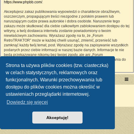
https://www.phpbb.com/
.
Akceptujesz zakaz publikowania wypowiedzi o charakterze obraźliwym,
oszczerczym, propagującym treści niezgodne z polskim prawem lub
naruszającym cudze prawa autorskie i dobra osobiste. Naruszenie tego
zakazu może skutkować dla ciebie całkowitym zablokowaniem dostępu do tej
witryny, a twój dostawca internetu zostanie powiadomiony o twoim
niewłaściwym zachowaniu. Wyrażasz zgodę na to, że „Forum
RetroTRAKTOR” może w każdej chwili usunąć, zmienić, przenieść lub
zamknąć każdy twój temat, post. Wyrażasz zgodę na zapisywanie wszystkich
podanych przez ciebie informacji w naszej bazie danych. Informacje te nie
będą przekazywane nikomu bez twojej zgody, ale ani „Forum
RetroTRAKTOR”, ani phpBB nie ponosi odpowiedzialności za włamania do
witryny, podczas których może dojść do kradzieży danych.
Strona ta używa plików cookies (tzw. ciasteczka)
w celach statystycznych, reklamowych oraz
funkcjonalnych. Warunki przechowywania lub
Portal RetroTRAKTOR.pl
retrotraktor.pl/forum
dostępu do plików cookies można określić w
Technologię dostarcza
phpBB
® Forum Software © phpBB Limited
ustawieniach przeglądarki internetowej.
Polski pakiet językowy dostarcza
phpBB.pl
Zasady ochrony danych osobowych
|
Regulamin
Dowiedz się więcej
Akceptuję!