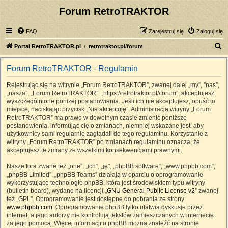
Forum RetroTRAKTOR
FAQ
Zarejestruj się
Zaloguj się
S
Portal RetroTRAKTOR.pl
retrotraktor.pl/forum
z
Forum RetroTRAKTOR - Regulamin
u
k
Rejestrując się na witrynie „Forum RetroTRAKTOR”, zwanej dalej „my”, ”nas”,
„nasza”, „Forum RetroTRAKTOR”, „https://retrotraktor.pl//forum”, akceptujesz
a
wyszczególnione poniżej postanowienia. Jeśli ich nie akceptujesz, opuść to
j
miejsce, naciskając przycisk „Nie akceptuję”. Administracja witryny „Forum
RetroTRAKTOR” ma prawo w dowolnym czasie zmienić poniższe
postanowienia, informując cię o zmianach, niemniej wskazane jest, aby
użytkownicy sami regularnie zaglądali do tego regulaminu. Korzystanie z
witryny „Forum RetroTRAKTOR” po zmianach regulaminu oznacza, że
akceptujesz te zmiany ze wszelkimi konsekwencjami prawnymi.
Nasze fora zwane też „one”, „ich”, „je”, „phpBB software”, „www.phpbb.com”,
„phpBB Limited”, „phpBB Teams” działają w oparciu o oprogramowanie
wykorzystujące technologię phpBB, która jest środowiskiem typu witryny
(bulletin board), wydane na licencji „
GNU General Public License v2
” zwanej
też „GPL”. Oprogramowanie jest dostępne do pobrania ze strony
www.phpbb.com
. Oprogramowanie phpBB tylko ułatwia dyskusje przez
internet, a jego autorzy nie kontrolują tekstów zamieszczanych w internecie
za jego pomocą. Więcej informacji o phpBB można znaleźć na stronie