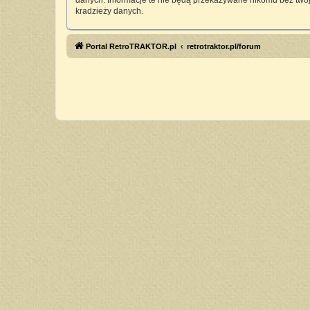
danych. Informacje te nie będą przekazywane nikomu bez twoj
kradzieży danych.
Portal RetroTRAKTOR.pl
retrotraktor.pl/forum