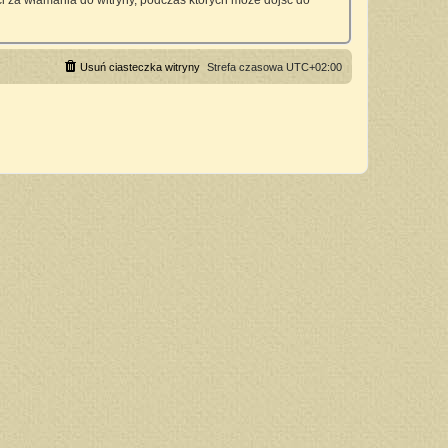
 za włamania do witryny, podczas których może dojść do
Usuń ciasteczka witryny
Strefa czasowa
UTC+02:00