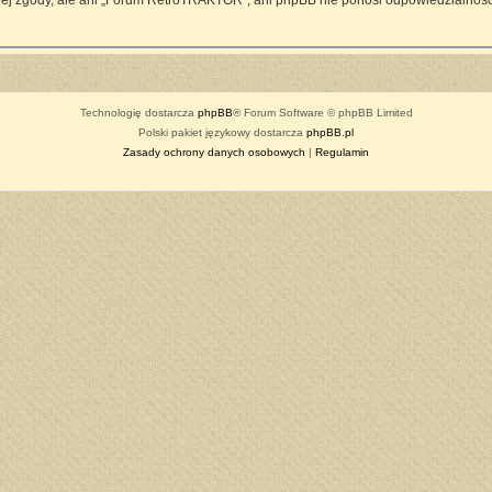
ej zgody, ale ani „Forum RetroTRAKTOR”, ani phpBB nie ponosi odpowiedzialności
Technologię dostarcza
phpBB
® Forum Software © phpBB Limited
Polski pakiet językowy dostarcza
phpBB.pl
Zasady ochrony danych osobowych
|
Regulamin