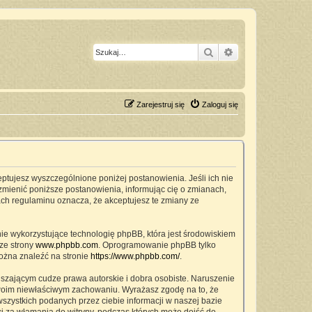
Szukaj
Wyszukiwanie z
Zarejestruj się
Zaloguj się
ceptujesz wyszczególnione poniżej postanowienia. Jeśli ich nie
zmienić poniższe postanowienia, informując cię o zmianach,
ach regulaminu oznacza, że akceptujesz te zmiany ze
nie wykorzystujące technologię phpBB, która jest środowiskiem
ze strony
www.phpbb.com
. Oprogramowanie phpBB tylko
można znaleźć na stronie
https://www.phpbb.com/
.
szającym cudze prawa autorskie i dobra osobiste. Naruszenie
twoim niewłaściwym zachowaniu. Wyrażasz zgodę na to, że
zystkich podanych przez ciebie informacji w naszej bazie