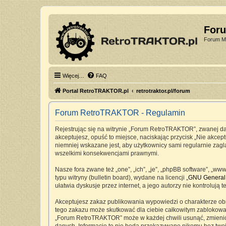
For
Forum Mi
Więcej…
FAQ
Portal RetroTRAKTOR.pl
retrotraktor.pl/forum
Forum RetroTRAKTOR - Regulamin
Rejestrując się na witrynie „Forum RetroTRAKTOR”, zwanej dale
akceptujesz, opuść to miejsce, naciskając przycisk „Nie akc
niemniej wskazane jest, aby użytkownicy sami regularnie zag
wszelkimi konsekwencjami prawnymi.
Nasze fora zwane też „one”, „ich”, „je”, „phpBB software”, „
typu witryny (bulletin board), wydane na licencji „
GNU General 
ułatwia dyskusje przez internet, a jego autorzy nie kontrolu
Akceptujesz zakaz publikowania wypowiedzi o charakterze ob
tego zakazu może skutkować dla ciebie całkowitym zablokowan
„Forum RetroTRAKTOR” może w każdej chwili usunąć, zmienić, 