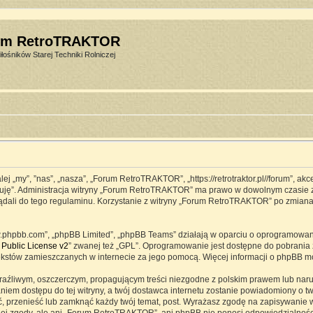
um RetroTRAKTOR
łośników Starej Techniki Rolniczej
j „my”, ”nas”, „nasza”, „Forum RetroTRAKTOR”, „https://retrotraktor.pl//forum”, ak
eptuję”. Administracja witryny „Forum RetroTRAKTOR” ma prawo w dowolnym czasie 
lądali do tego regulaminu. Korzystanie z witryny „Forum RetroTRAKTOR” po zmian
www.phpbb.com”, „phpBB Limited”, „phpBB Teams” działają w oparciu o oprogramowa
Public License v2
” zwanej też „GPL”. Oprogramowanie jest dostępne do pobrania 
ją tekstów zamieszczanych w internecie za jego pomocą. Więcej informacji o phpBB 
raźliwym, oszczerczym, propagującym treści niezgodne z polskim prawem lub naru
iem dostępu do tej witryny, a twój dostawca internetu zostanie powiadomiony o 
przenieść lub zamknąć każdy twój temat, post. Wyrażasz zgodę na zapisywanie ws