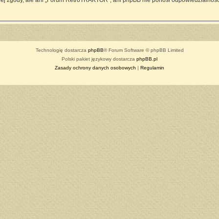
ej zgody, ale ani „Forum RetroTRAKTOR”, ani phpBB nie ponosi odpowiedzialności
Technologię dostarcza
phpBB
® Forum Software © phpBB Limited
Polski pakiet językowy dostarcza
phpBB.pl
Zasady ochrony danych osobowych
|
Regulamin