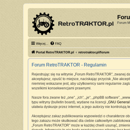
For
Forum Mi
Więcej…
FAQ
Portal RetroTRAKTOR.pl
retrotraktor.pl/forum
Forum RetroTRAKTOR - Regulamin
Rejestrując się na witrynie „Forum RetroTRAKTOR”, zwanej dale
akceptujesz, opuść to miejsce, naciskając przycisk „Nie akc
niemniej wskazane jest, aby użytkownicy sami regularnie zag
wszelkimi konsekwencjami prawnymi.
Nasze fora zwane też „one”, „ich”, „je”, „phpBB software”, „
typu witryny (bulletin board), wydane na licencji „
GNU General 
ułatwia dyskusje przez internet, a jego autorzy nie kontrolu
Akceptujesz zakaz publikowania wypowiedzi o charakterze ob
tego zakazu może skutkować dla ciebie całkowitym zablokowan
„Forum RetroTRAKTOR” może w każdej chwili usunąć, zmienić, 