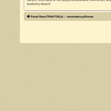
danych. Informacje te nie będą przekazywane nikomu bez twoj
kradzieży danych.
Portal RetroTRAKTOR.pl
retrotraktor.pl/forum