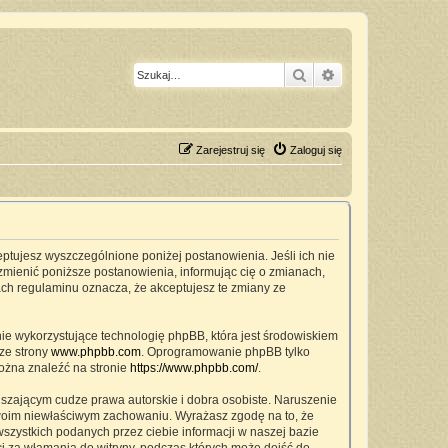
Szukaj
Wyszukiwanie z
Zarejestruj się
Zaloguj się
ceptujesz wyszczególnione poniżej postanowienia. Jeśli ich nie
zmienić poniższe postanowienia, informując cię o zmianach,
ach regulaminu oznacza, że akceptujesz te zmiany ze
nie wykorzystujące technologię phpBB, która jest środowiskiem
ze strony
www.phpbb.com
. Oprogramowanie phpBB tylko
można znaleźć na stronie
https://www.phpbb.com/
.
szającym cudze prawa autorskie i dobra osobiste. Naruszenie
twoim niewłaściwym zachowaniu. Wyrażasz zgodę na to, że
zystkich podanych przez ciebie informacji w naszej bazie