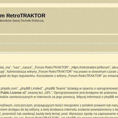
um RetroTRAKTOR
łośników Starej Techniki Rolniczej
j „my”, ”nas”, „nasza”, „Forum RetroTRAKTOR”, „https://retrotraktor.pl//forum”, ak
eptuję”. Administracja witryny „Forum RetroTRAKTOR” ma prawo w dowolnym czasie 
lądali do tego regulaminu. Korzystanie z witryny „Forum RetroTRAKTOR” po zmian
www.phpbb.com”, „phpBB Limited”, „phpBB Teams” działają w oparciu o oprogramowa
Public License v2
” zwanej też „GPL”. Oprogramowanie jest dostępne do pobrania 
ją tekstów zamieszczanych w internecie za jego pomocą. Więcej informacji o phpBB 
raźliwym, oszczerczym, propagującym treści niezgodne z polskim prawem lub naru
iem dostępu do tej witryny, a twój dostawca internetu zostanie powiadomiony o 
przenieść lub zamknąć każdy twój temat, post. Wyrażasz zgodę na zapisywanie ws