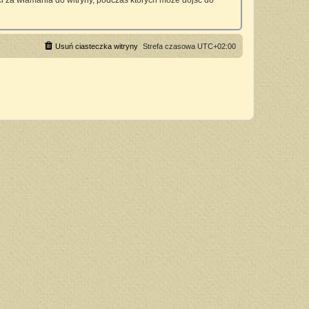
 za włamania do witryny, podczas których może dojść do
Usuń ciasteczka witryny
Strefa czasowa
UTC+02:00