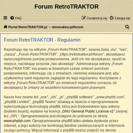
Forum RetroTRAKTOR
FAQ
Zarejestruj się
Zaloguj się
S
Portal RetroTRAKTOR.pl
retrotraktor.pl/forum
z
Forum RetroTRAKTOR - Regulamin
u
k
Rejestrując się na witrynie „Forum RetroTRAKTOR”, zwanej dalej „my”, ”nas”,
„nasza”, „Forum RetroTRAKTOR”, „https://retrotraktor.pl//forum”, akceptujesz
a
wyszczególnione poniżej postanowienia. Jeśli ich nie akceptujesz, opuść to
j
miejsce, naciskając przycisk „Nie akceptuję”. Administracja witryny „Forum
RetroTRAKTOR” ma prawo w dowolnym czasie zmienić poniższe
postanowienia, informując cię o zmianach, niemniej wskazane jest, aby
użytkownicy sami regularnie zaglądali do tego regulaminu. Korzystanie z
witryny „Forum RetroTRAKTOR” po zmianach regulaminu oznacza, że
akceptujesz te zmiany ze wszelkimi konsekwencjami prawnymi.
Nasze fora zwane też „one”, „ich”, „je”, „phpBB software”, „www.phpbb.com”,
„phpBB Limited”, „phpBB Teams” działają w oparciu o oprogramowanie
wykorzystujące technologię phpBB, która jest środowiskiem typu witryny
(bulletin board), wydane na licencji „
GNU General Public License v2
” zwanej
też „GPL”. Oprogramowanie jest dostępne do pobrania ze strony
www.phpbb.com
. Oprogramowanie phpBB tylko ułatwia dyskusje przez
internet, a jego autorzy nie kontrolują tekstów zamieszczanych w internecie
za jego pomocą. Więcej informacji o phpBB można znaleźć na stronie