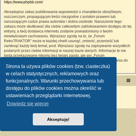
https://www.phpbb.com/
.
Akceptujesz zakaz publikowania wypowiedzi o charakterze obraźliwym,
oszczerczym, propagującym treści niezgodne z polskim prawem lub
naruszającym cudze prawa autorskie i dobra osobiste. Naruszenie tego
zakazu może skutkować dla ciebie całkowitym zablokowaniem dostępu do tej
witryny, a twój dostawca internetu zostanie powiadomiony o twoim
niewłaściwym zachowaniu. Wyrażasz zgodę na to, że „Forum
RetroTRAKTOR” może w każdej chwili usunąć, zmienić, przenieść lub
zamknąć każdy twój temat, post. Wyrażasz zgodę na zapisywanie wszystkich
podanych przez ciebie informacji w naszej bazie danych. Informacje te nie
będą przekazywane nikomu bez twojej zgody, ale ani „Forum
RetroTRAKTOR”, ani phpBB nie ponosi odpowiedzialności za włamania do
witryny, podczas których może dojść do kradzieży danych.
Strona ta używa plików cookies (tzw. ciasteczka)
w celach statystycznych, reklamowych oraz
funkcjonalnych. Warunki przechowywania lub
Portal RetroTRAKTOR.pl
retrotraktor.pl/forum
dostępu do plików cookies można określić w
Technologię dostarcza
phpBB
® Forum Software © phpBB Limited
ustawieniach przeglądarki internetowej.
Polski pakiet językowy dostarcza
phpBB.pl
Zasady ochrony danych osobowych
|
Regulamin
Dowiedz się więcej
Akceptuję!