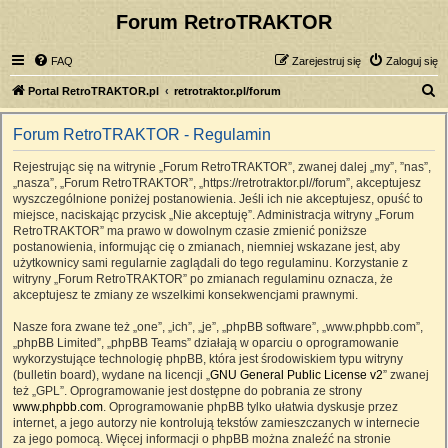
Forum RetroTRAKTOR
FAQ
Zarejestruj się
Zaloguj się
S
Portal RetroTRAKTOR.pl
retrotraktor.pl/forum
z
Forum RetroTRAKTOR - Regulamin
u
k
Rejestrując się na witrynie „Forum RetroTRAKTOR”, zwanej dalej „my”, ”nas”,
„nasza”, „Forum RetroTRAKTOR”, „https://retrotraktor.pl//forum”, akceptujesz
a
wyszczególnione poniżej postanowienia. Jeśli ich nie akceptujesz, opuść to
j
miejsce, naciskając przycisk „Nie akceptuję”. Administracja witryny „Forum
RetroTRAKTOR” ma prawo w dowolnym czasie zmienić poniższe
postanowienia, informując cię o zmianach, niemniej wskazane jest, aby
użytkownicy sami regularnie zaglądali do tego regulaminu. Korzystanie z
witryny „Forum RetroTRAKTOR” po zmianach regulaminu oznacza, że
akceptujesz te zmiany ze wszelkimi konsekwencjami prawnymi.
Nasze fora zwane też „one”, „ich”, „je”, „phpBB software”, „www.phpbb.com”,
„phpBB Limited”, „phpBB Teams” działają w oparciu o oprogramowanie
wykorzystujące technologię phpBB, która jest środowiskiem typu witryny
(bulletin board), wydane na licencji „
GNU General Public License v2
” zwanej
też „GPL”. Oprogramowanie jest dostępne do pobrania ze strony
www.phpbb.com
. Oprogramowanie phpBB tylko ułatwia dyskusje przez
internet, a jego autorzy nie kontrolują tekstów zamieszczanych w internecie
za jego pomocą. Więcej informacji o phpBB można znaleźć na stronie