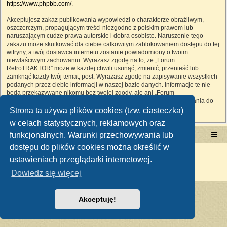
https://www.phpbb.com/
.
Akceptujesz zakaz publikowania wypowiedzi o charakterze obraźliwym,
oszczerczym, propagującym treści niezgodne z polskim prawem lub
naruszającym cudze prawa autorskie i dobra osobiste. Naruszenie tego
zakazu może skutkować dla ciebie całkowitym zablokowaniem dostępu do tej
witryny, a twój dostawca internetu zostanie powiadomiony o twoim
niewłaściwym zachowaniu. Wyrażasz zgodę na to, że „Forum
RetroTRAKTOR” może w każdej chwili usunąć, zmienić, przenieść lub
zamknąć każdy twój temat, post. Wyrażasz zgodę na zapisywanie wszystkich
podanych przez ciebie informacji w naszej bazie danych. Informacje te nie
będą przekazywane nikomu bez twojej zgody, ale ani „Forum
RetroTRAKTOR”, ani phpBB nie ponosi odpowiedzialności za włamania do
witryny, podczas których może dojść do kradzieży danych.
Strona ta używa plików cookies (tzw. ciasteczka)
w celach statystycznych, reklamowych oraz
funkcjonalnych. Warunki przechowywania lub
Portal RetroTRAKTOR.pl
retrotraktor.pl/forum
dostępu do plików cookies można określić w
Technologię dostarcza
phpBB
® Forum Software © phpBB Limited
ustawieniach przeglądarki internetowej.
Polski pakiet językowy dostarcza
phpBB.pl
Zasady ochrony danych osobowych
|
Regulamin
Dowiedz się więcej
Akceptuję!