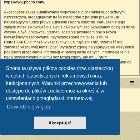
https://www.phpbb.com/
.
Akceptujesz zakaz publikowania wypowiedzi o charakterze obraźliwym,
oszczerczym, propagującym treści niezgodne z polskim prawem lub
naruszającym cudze prawa autorskie i dobra osobiste. Naruszenie tego
zakazu może skutkować dla ciebie całkowitym zablokowaniem dostępu do tej
witryny, a twój dostawca internetu zostanie powiadomiony o twoim
niewłaściwym zachowaniu. Wyrażasz zgodę na to, że „Forum
RetroTRAKTOR” może w każdej chwili usunąć, zmienić, przenieść lub
zamknąć każdy twój temat, post. Wyrażasz zgodę na zapisywanie wszystkich
podanych przez ciebie informacji w naszej bazie danych. Informacje te nie
będą przekazywane nikomu bez twojej zgody, ale ani „Forum
RetroTRAKTOR”, ani phpBB nie ponosi odpowiedzialności za włamania do
witryny, podczas których może dojść do kradzieży danych.
Strona ta używa plików cookies (tzw. ciasteczka)
w celach statystycznych, reklamowych oraz
funkcjonalnych. Warunki przechowywania lub
Portal RetroTRAKTOR.pl
retrotraktor.pl/forum
dostępu do plików cookies można określić w
Technologię dostarcza
phpBB
® Forum Software © phpBB Limited
ustawieniach przeglądarki internetowej.
Polski pakiet językowy dostarcza
phpBB.pl
Zasady ochrony danych osobowych
|
Regulamin
Dowiedz się więcej
Akceptuję!