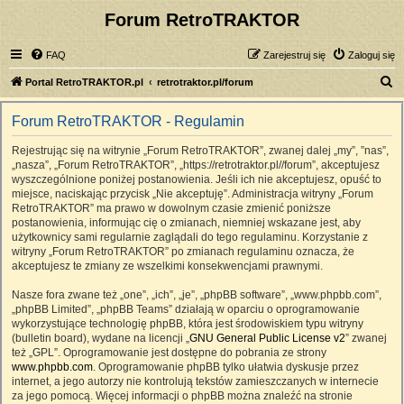
Forum RetroTRAKTOR
FAQ
Zarejestruj się
Zaloguj się
S
Portal RetroTRAKTOR.pl
retrotraktor.pl/forum
z
Forum RetroTRAKTOR - Regulamin
u
k
Rejestrując się na witrynie „Forum RetroTRAKTOR”, zwanej dalej „my”, ”nas”,
„nasza”, „Forum RetroTRAKTOR”, „https://retrotraktor.pl//forum”, akceptujesz
a
wyszczególnione poniżej postanowienia. Jeśli ich nie akceptujesz, opuść to
j
miejsce, naciskając przycisk „Nie akceptuję”. Administracja witryny „Forum
RetroTRAKTOR” ma prawo w dowolnym czasie zmienić poniższe
postanowienia, informując cię o zmianach, niemniej wskazane jest, aby
użytkownicy sami regularnie zaglądali do tego regulaminu. Korzystanie z
witryny „Forum RetroTRAKTOR” po zmianach regulaminu oznacza, że
akceptujesz te zmiany ze wszelkimi konsekwencjami prawnymi.
Nasze fora zwane też „one”, „ich”, „je”, „phpBB software”, „www.phpbb.com”,
„phpBB Limited”, „phpBB Teams” działają w oparciu o oprogramowanie
wykorzystujące technologię phpBB, która jest środowiskiem typu witryny
(bulletin board), wydane na licencji „
GNU General Public License v2
” zwanej
też „GPL”. Oprogramowanie jest dostępne do pobrania ze strony
www.phpbb.com
. Oprogramowanie phpBB tylko ułatwia dyskusje przez
internet, a jego autorzy nie kontrolują tekstów zamieszczanych w internecie
za jego pomocą. Więcej informacji o phpBB można znaleźć na stronie