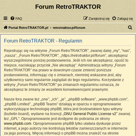
Forum RetroTRAKTOR
FAQ
Zarejestruj się
Zaloguj się
S
Portal RetroTRAKTOR.pl
retrotraktor.pl/forum
z
Forum RetroTRAKTOR - Regulamin
u
k
Rejestrując się na witrynie „Forum RetroTRAKTOR”, zwanej dalej „my”, ”nas”,
„nasza”, „Forum RetroTRAKTOR”, „https://retrotraktor.pl//forum”, akceptujesz
a
wyszczególnione poniżej postanowienia. Jeśli ich nie akceptujesz, opuść to
j
miejsce, naciskając przycisk „Nie akceptuję”. Administracja witryny „Forum
RetroTRAKTOR” ma prawo w dowolnym czasie zmienić poniższe
postanowienia, informując cię o zmianach, niemniej wskazane jest, aby
użytkownicy sami regularnie zaglądali do tego regulaminu. Korzystanie z
witryny „Forum RetroTRAKTOR” po zmianach regulaminu oznacza, że
akceptujesz te zmiany ze wszelkimi konsekwencjami prawnymi.
Nasze fora zwane też „one”, „ich”, „je”, „phpBB software”, „www.phpbb.com”,
„phpBB Limited”, „phpBB Teams” działają w oparciu o oprogramowanie
wykorzystujące technologię phpBB, która jest środowiskiem typu witryny
(bulletin board), wydane na licencji „
GNU General Public License v2
” zwanej
też „GPL”. Oprogramowanie jest dostępne do pobrania ze strony
www.phpbb.com
. Oprogramowanie phpBB tylko ułatwia dyskusje przez
internet, a jego autorzy nie kontrolują tekstów zamieszczanych w internecie
za jego pomocą. Więcej informacji o phpBB można znaleźć na stronie