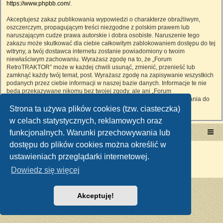
https://www.phpbb.com/
.
Akceptujesz zakaz publikowania wypowiedzi o charakterze obraźliwym,
oszczerczym, propagującym treści niezgodne z polskim prawem lub
naruszającym cudze prawa autorskie i dobra osobiste. Naruszenie tego
zakazu może skutkować dla ciebie całkowitym zablokowaniem dostępu do tej
witryny, a twój dostawca internetu zostanie powiadomiony o twoim
niewłaściwym zachowaniu. Wyrażasz zgodę na to, że „Forum
RetroTRAKTOR” może w każdej chwili usunąć, zmienić, przenieść lub
zamknąć każdy twój temat, post. Wyrażasz zgodę na zapisywanie wszystkich
podanych przez ciebie informacji w naszej bazie danych. Informacje te nie
będą przekazywane nikomu bez twojej zgody, ale ani „Forum
RetroTRAKTOR”, ani phpBB nie ponosi odpowiedzialności za włamania do
witryny, podczas których może dojść do kradzieży danych.
Strona ta używa plików cookies (tzw. ciasteczka)
w celach statystycznych, reklamowych oraz
funkcjonalnych. Warunki przechowywania lub
Portal RetroTRAKTOR.pl
retrotraktor.pl/forum
dostępu do plików cookies można określić w
Technologię dostarcza
phpBB
® Forum Software © phpBB Limited
ustawieniach przeglądarki internetowej.
Polski pakiet językowy dostarcza
phpBB.pl
Zasady ochrony danych osobowych
|
Regulamin
Dowiedz się więcej
Akceptuję!