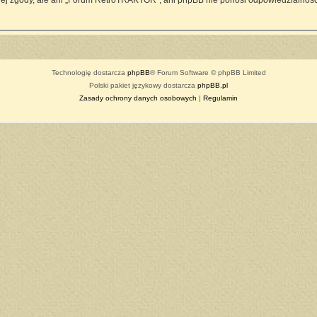
ej zgody, ale ani „Forum RetroTRAKTOR”, ani phpBB nie ponosi odpowiedzialności
Technologię dostarcza
phpBB
® Forum Software © phpBB Limited
Polski pakiet językowy dostarcza
phpBB.pl
Zasady ochrony danych osobowych
|
Regulamin