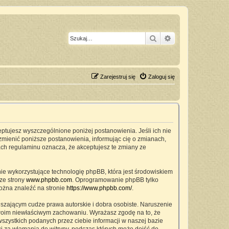
Szukaj
Wyszukiwanie z
Zarejestruj się
Zaloguj się
ceptujesz wyszczególnione poniżej postanowienia. Jeśli ich nie
zmienić poniższe postanowienia, informując cię o zmianach,
ach regulaminu oznacza, że akceptujesz te zmiany ze
nie wykorzystujące technologię phpBB, która jest środowiskiem
ze strony
www.phpbb.com
. Oprogramowanie phpBB tylko
można znaleźć na stronie
https://www.phpbb.com/
.
szającym cudze prawa autorskie i dobra osobiste. Naruszenie
twoim niewłaściwym zachowaniu. Wyrażasz zgodę na to, że
zystkich podanych przez ciebie informacji w naszej bazie