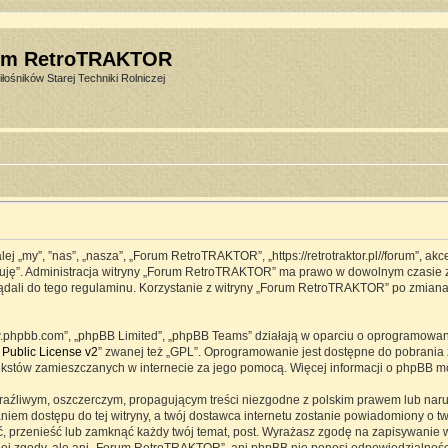
um RetroTRAKTOR
łośników Starej Techniki Rolniczej
j „my”, ”nas”, „nasza”, „Forum RetroTRAKTOR”, „https://retrotraktor.pl//forum”, ak
eptuję”. Administracja witryny „Forum RetroTRAKTOR” ma prawo w dowolnym czasie 
lądali do tego regulaminu. Korzystanie z witryny „Forum RetroTRAKTOR” po zmian
www.phpbb.com”, „phpBB Limited”, „phpBB Teams” działają w oparciu o oprogramowa
Public License v2
” zwanej też „GPL”. Oprogramowanie jest dostępne do pobrania 
ją tekstów zamieszczanych w internecie za jego pomocą. Więcej informacji o phpBB 
raźliwym, oszczerczym, propagującym treści niezgodne z polskim prawem lub naru
iem dostępu do tej witryny, a twój dostawca internetu zostanie powiadomiony o 
przenieść lub zamknąć każdy twój temat, post. Wyrażasz zgodę na zapisywanie ws