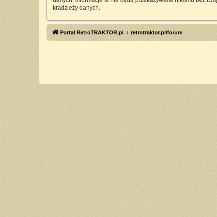
danych. Informacje te nie będą przekazywane nikomu bez twoj
kradzieży danych.
Portal RetroTRAKTOR.pl
retrotraktor.pl/forum