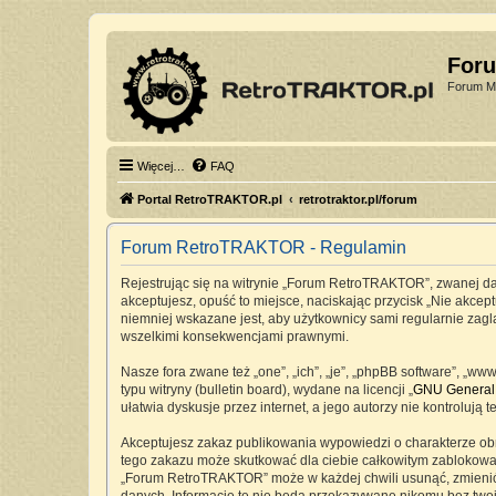
For
Forum Mi
Więcej…
FAQ
Portal RetroTRAKTOR.pl
retrotraktor.pl/forum
Forum RetroTRAKTOR - Regulamin
Rejestrując się na witrynie „Forum RetroTRAKTOR”, zwanej dale
akceptujesz, opuść to miejsce, naciskając przycisk „Nie akc
niemniej wskazane jest, aby użytkownicy sami regularnie zag
wszelkimi konsekwencjami prawnymi.
Nasze fora zwane też „one”, „ich”, „je”, „phpBB software”, „
typu witryny (bulletin board), wydane na licencji „
GNU General 
ułatwia dyskusje przez internet, a jego autorzy nie kontrolu
Akceptujesz zakaz publikowania wypowiedzi o charakterze ob
tego zakazu może skutkować dla ciebie całkowitym zablokowan
„Forum RetroTRAKTOR” może w każdej chwili usunąć, zmienić, 