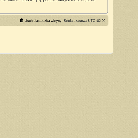
 za włamania do witryny, podczas których może dojść do
Usuń ciasteczka witryny
Strefa czasowa
UTC+02:00