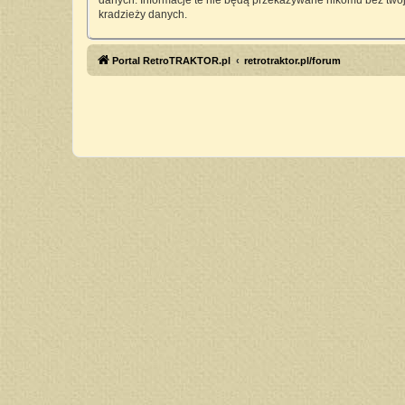
danych. Informacje te nie będą przekazywane nikomu bez twoj
kradzieży danych.
Portal RetroTRAKTOR.pl
retrotraktor.pl/forum