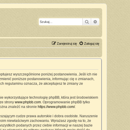
Szukaj
Wyszukiwanie z
Zarejestruj się
Zaloguj się
ceptujesz wyszczególnione poniżej postanowienia. Jeśli ich nie
zmienić poniższe postanowienia, informując cię o zmianach,
ach regulaminu oznacza, że akceptujesz te zmiany ze
nie wykorzystujące technologię phpBB, która jest środowiskiem
ze strony
www.phpbb.com
. Oprogramowanie phpBB tylko
można znaleźć na stronie
https://www.phpbb.com/
.
szającym cudze prawa autorskie i dobra osobiste. Naruszenie
twoim niewłaściwym zachowaniu. Wyrażasz zgodę na to, że
zystkich podanych przez ciebie informacji w naszej bazie