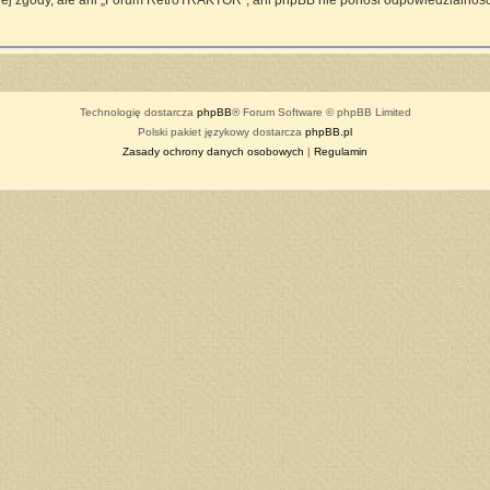
ej zgody, ale ani „Forum RetroTRAKTOR”, ani phpBB nie ponosi odpowiedzialności
Technologię dostarcza
phpBB
® Forum Software © phpBB Limited
Polski pakiet językowy dostarcza
phpBB.pl
Zasady ochrony danych osobowych
|
Regulamin