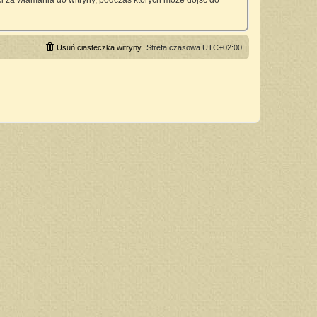
 za włamania do witryny, podczas których może dojść do
Usuń ciasteczka witryny
Strefa czasowa
UTC+02:00