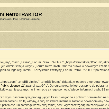
um RetroTRAKTOR
łośników Starej Techniki Rolniczej
j „my”, ”nas”, „nasza”, „Forum RetroTRAKTOR”, „https://retrotraktor.pl//forum”, ak
eptuję”. Administracja witryny „Forum RetroTRAKTOR” ma prawo w dowolnym czasie 
lądali do tego regulaminu. Korzystanie z witryny „Forum RetroTRAKTOR” po zmian
www.phpbb.com”, „phpBB Limited”, „phpBB Teams” działają w oparciu o oprogramowa
Public License v2
” zwanej też „GPL”. Oprogramowanie jest dostępne do pobrania 
ją tekstów zamieszczanych w internecie za jego pomocą. Więcej informacji o phpBB 
raźliwym, oszczerczym, propagującym treści niezgodne z polskim prawem lub naru
iem dostępu do tej witryny, a twój dostawca internetu zostanie powiadomiony o 
przenieść lub zamknąć każdy twój temat, post. Wyrażasz zgodę na zapisywanie ws