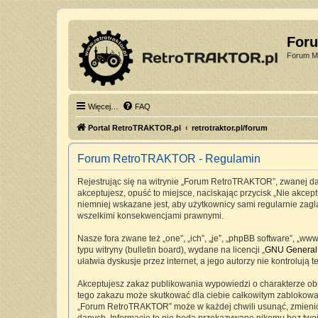
For
Forum Mi
Więcej…
FAQ
Portal RetroTRAKTOR.pl
retrotraktor.pl/forum
Forum RetroTRAKTOR - Regulamin
Rejestrując się na witrynie „Forum RetroTRAKTOR”, zwanej dale
akceptujesz, opuść to miejsce, naciskając przycisk „Nie akc
niemniej wskazane jest, aby użytkownicy sami regularnie zag
wszelkimi konsekwencjami prawnymi.
Nasze fora zwane też „one”, „ich”, „je”, „phpBB software”, „
typu witryny (bulletin board), wydane na licencji „
GNU General 
ułatwia dyskusje przez internet, a jego autorzy nie kontrolu
Akceptujesz zakaz publikowania wypowiedzi o charakterze ob
tego zakazu może skutkować dla ciebie całkowitym zablokowan
„Forum RetroTRAKTOR” może w każdej chwili usunąć, zmienić, 