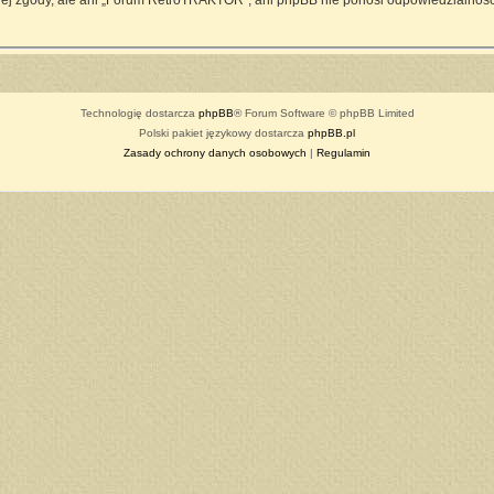
ej zgody, ale ani „Forum RetroTRAKTOR”, ani phpBB nie ponosi odpowiedzialności
Technologię dostarcza
phpBB
® Forum Software © phpBB Limited
Polski pakiet językowy dostarcza
phpBB.pl
Zasady ochrony danych osobowych
|
Regulamin