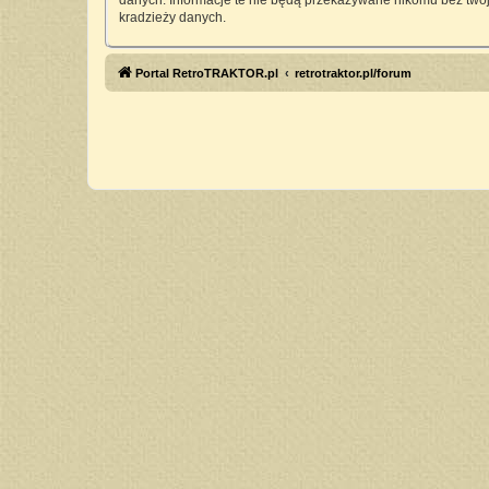
danych. Informacje te nie będą przekazywane nikomu bez twoj
kradzieży danych.
Portal RetroTRAKTOR.pl
retrotraktor.pl/forum