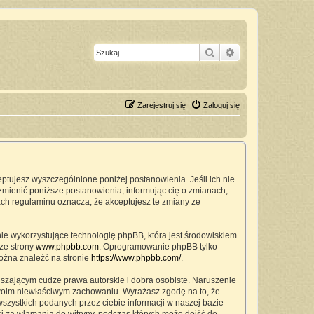
Szukaj
Wyszukiwanie z
Zarejestruj się
Zaloguj się
ceptujesz wyszczególnione poniżej postanowienia. Jeśli ich nie
zmienić poniższe postanowienia, informując cię o zmianach,
ach regulaminu oznacza, że akceptujesz te zmiany ze
nie wykorzystujące technologię phpBB, która jest środowiskiem
ze strony
www.phpbb.com
. Oprogramowanie phpBB tylko
można znaleźć na stronie
https://www.phpbb.com/
.
szającym cudze prawa autorskie i dobra osobiste. Naruszenie
twoim niewłaściwym zachowaniu. Wyrażasz zgodę na to, że
zystkich podanych przez ciebie informacji w naszej bazie