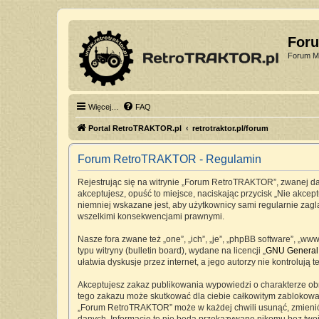
For
Forum Mi
Więcej…
FAQ
Portal RetroTRAKTOR.pl
retrotraktor.pl/forum
Forum RetroTRAKTOR - Regulamin
Rejestrując się na witrynie „Forum RetroTRAKTOR”, zwanej dale
akceptujesz, opuść to miejsce, naciskając przycisk „Nie akc
niemniej wskazane jest, aby użytkownicy sami regularnie zag
wszelkimi konsekwencjami prawnymi.
Nasze fora zwane też „one”, „ich”, „je”, „phpBB software”, „
typu witryny (bulletin board), wydane na licencji „
GNU General 
ułatwia dyskusje przez internet, a jego autorzy nie kontrolu
Akceptujesz zakaz publikowania wypowiedzi o charakterze ob
tego zakazu może skutkować dla ciebie całkowitym zablokowan
„Forum RetroTRAKTOR” może w każdej chwili usunąć, zmienić, 