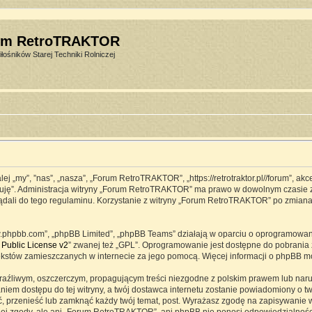
um RetroTRAKTOR
łośników Starej Techniki Rolniczej
j „my”, ”nas”, „nasza”, „Forum RetroTRAKTOR”, „https://retrotraktor.pl//forum”, ak
eptuję”. Administracja witryny „Forum RetroTRAKTOR” ma prawo w dowolnym czasie 
lądali do tego regulaminu. Korzystanie z witryny „Forum RetroTRAKTOR” po zmian
www.phpbb.com”, „phpBB Limited”, „phpBB Teams” działają w oparciu o oprogramowa
Public License v2
” zwanej też „GPL”. Oprogramowanie jest dostępne do pobrania 
ją tekstów zamieszczanych w internecie za jego pomocą. Więcej informacji o phpBB 
raźliwym, oszczerczym, propagującym treści niezgodne z polskim prawem lub naru
iem dostępu do tej witryny, a twój dostawca internetu zostanie powiadomiony o 
przenieść lub zamknąć każdy twój temat, post. Wyrażasz zgodę na zapisywanie ws