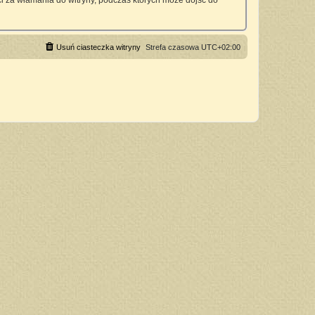
 za włamania do witryny, podczas których może dojść do
Usuń ciasteczka witryny
Strefa czasowa
UTC+02:00