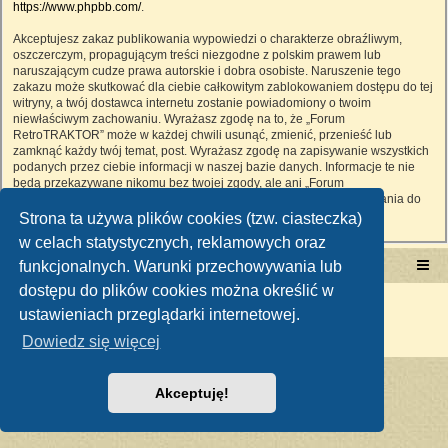
https://www.phpbb.com/
.
Akceptujesz zakaz publikowania wypowiedzi o charakterze obraźliwym,
oszczerczym, propagującym treści niezgodne z polskim prawem lub
naruszającym cudze prawa autorskie i dobra osobiste. Naruszenie tego
zakazu może skutkować dla ciebie całkowitym zablokowaniem dostępu do tej
witryny, a twój dostawca internetu zostanie powiadomiony o twoim
niewłaściwym zachowaniu. Wyrażasz zgodę na to, że „Forum
RetroTRAKTOR” może w każdej chwili usunąć, zmienić, przenieść lub
zamknąć każdy twój temat, post. Wyrażasz zgodę na zapisywanie wszystkich
podanych przez ciebie informacji w naszej bazie danych. Informacje te nie
będą przekazywane nikomu bez twojej zgody, ale ani „Forum
RetroTRAKTOR”, ani phpBB nie ponosi odpowiedzialności za włamania do
witryny, podczas których może dojść do kradzieży danych.
Strona ta używa plików cookies (tzw. ciasteczka)
w celach statystycznych, reklamowych oraz
funkcjonalnych. Warunki przechowywania lub
Portal RetroTRAKTOR.pl
retrotraktor.pl/forum
dostępu do plików cookies można określić w
Technologię dostarcza
phpBB
® Forum Software © phpBB Limited
ustawieniach przeglądarki internetowej.
Polski pakiet językowy dostarcza
phpBB.pl
Zasady ochrony danych osobowych
|
Regulamin
Dowiedz się więcej
Akceptuję!