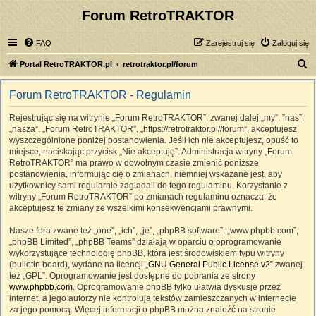
Forum RetroTRAKTOR
FAQ
Zarejestruj się
Zaloguj się
S
Portal RetroTRAKTOR.pl
retrotraktor.pl/forum
z
Forum RetroTRAKTOR - Regulamin
u
k
Rejestrując się na witrynie „Forum RetroTRAKTOR”, zwanej dalej „my”, ”nas”,
„nasza”, „Forum RetroTRAKTOR”, „https://retrotraktor.pl//forum”, akceptujesz
a
wyszczególnione poniżej postanowienia. Jeśli ich nie akceptujesz, opuść to
j
miejsce, naciskając przycisk „Nie akceptuję”. Administracja witryny „Forum
RetroTRAKTOR” ma prawo w dowolnym czasie zmienić poniższe
postanowienia, informując cię o zmianach, niemniej wskazane jest, aby
użytkownicy sami regularnie zaglądali do tego regulaminu. Korzystanie z
witryny „Forum RetroTRAKTOR” po zmianach regulaminu oznacza, że
akceptujesz te zmiany ze wszelkimi konsekwencjami prawnymi.
Nasze fora zwane też „one”, „ich”, „je”, „phpBB software”, „www.phpbb.com”,
„phpBB Limited”, „phpBB Teams” działają w oparciu o oprogramowanie
wykorzystujące technologię phpBB, która jest środowiskiem typu witryny
(bulletin board), wydane na licencji „
GNU General Public License v2
” zwanej
też „GPL”. Oprogramowanie jest dostępne do pobrania ze strony
www.phpbb.com
. Oprogramowanie phpBB tylko ułatwia dyskusje przez
internet, a jego autorzy nie kontrolują tekstów zamieszczanych w internecie
za jego pomocą. Więcej informacji o phpBB można znaleźć na stronie