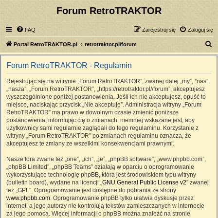
Forum RetroTRAKTOR
FAQ
Zarejestruj się
Zaloguj się
S
Portal RetroTRAKTOR.pl
retrotraktor.pl/forum
z
Forum RetroTRAKTOR - Regulamin
u
k
Rejestrując się na witrynie „Forum RetroTRAKTOR”, zwanej dalej „my”, ”nas”,
„nasza”, „Forum RetroTRAKTOR”, „https://retrotraktor.pl//forum”, akceptujesz
a
wyszczególnione poniżej postanowienia. Jeśli ich nie akceptujesz, opuść to
j
miejsce, naciskając przycisk „Nie akceptuję”. Administracja witryny „Forum
RetroTRAKTOR” ma prawo w dowolnym czasie zmienić poniższe
postanowienia, informując cię o zmianach, niemniej wskazane jest, aby
użytkownicy sami regularnie zaglądali do tego regulaminu. Korzystanie z
witryny „Forum RetroTRAKTOR” po zmianach regulaminu oznacza, że
akceptujesz te zmiany ze wszelkimi konsekwencjami prawnymi.
Nasze fora zwane też „one”, „ich”, „je”, „phpBB software”, „www.phpbb.com”,
„phpBB Limited”, „phpBB Teams” działają w oparciu o oprogramowanie
wykorzystujące technologię phpBB, która jest środowiskiem typu witryny
(bulletin board), wydane na licencji „
GNU General Public License v2
” zwanej
też „GPL”. Oprogramowanie jest dostępne do pobrania ze strony
www.phpbb.com
. Oprogramowanie phpBB tylko ułatwia dyskusje przez
internet, a jego autorzy nie kontrolują tekstów zamieszczanych w internecie
za jego pomocą. Więcej informacji o phpBB można znaleźć na stronie