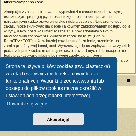
https://www.phpbb.com/
.
Akceptujesz zakaz publikowania wypowiedzi o charakterze obraźliwym,
oszczerczym, propagującym treści niezgodne z polskim prawem lub
naruszającym cudze prawa autorskie i dobra osobiste. Naruszenie tego
zakazu może skutkować dla ciebie całkowitym zablokowaniem dostępu do tej
witryny, a twój dostawca internetu zostanie powiadomiony o twoim
niewłaściwym zachowaniu. Wyrażasz zgodę na to, że „Forum
RetroTRAKTOR” może w każdej chwili usunąć, zmienić, przenieść lub
zamknąć każdy twój temat, post. Wyrażasz zgodę na zapisywanie wszystkich
podanych przez ciebie informacji w naszej bazie danych. Informacje te nie
będą przekazywane nikomu bez twojej zgody, ale ani „Forum
RetroTRAKTOR”, ani phpBB nie ponosi odpowiedzialności za włamania do
witryny, podczas których może dojść do kradzieży danych.
Strona ta używa plików cookies (tzw. ciasteczka)
w celach statystycznych, reklamowych oraz
funkcjonalnych. Warunki przechowywania lub
Portal RetroTRAKTOR.pl
retrotraktor.pl/forum
dostępu do plików cookies można określić w
Technologię dostarcza
phpBB
® Forum Software © phpBB Limited
ustawieniach przeglądarki internetowej.
Polski pakiet językowy dostarcza
phpBB.pl
Zasady ochrony danych osobowych
|
Regulamin
Dowiedz się więcej
Akceptuję!