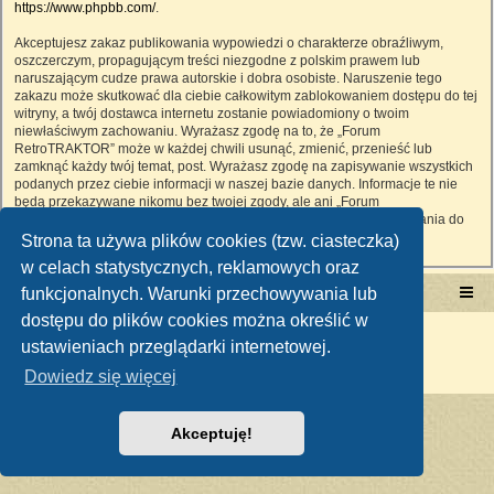
https://www.phpbb.com/
.
Akceptujesz zakaz publikowania wypowiedzi o charakterze obraźliwym,
oszczerczym, propagującym treści niezgodne z polskim prawem lub
naruszającym cudze prawa autorskie i dobra osobiste. Naruszenie tego
zakazu może skutkować dla ciebie całkowitym zablokowaniem dostępu do tej
witryny, a twój dostawca internetu zostanie powiadomiony o twoim
niewłaściwym zachowaniu. Wyrażasz zgodę na to, że „Forum
RetroTRAKTOR” może w każdej chwili usunąć, zmienić, przenieść lub
zamknąć każdy twój temat, post. Wyrażasz zgodę na zapisywanie wszystkich
podanych przez ciebie informacji w naszej bazie danych. Informacje te nie
będą przekazywane nikomu bez twojej zgody, ale ani „Forum
RetroTRAKTOR”, ani phpBB nie ponosi odpowiedzialności za włamania do
witryny, podczas których może dojść do kradzieży danych.
Strona ta używa plików cookies (tzw. ciasteczka)
w celach statystycznych, reklamowych oraz
funkcjonalnych. Warunki przechowywania lub
Portal RetroTRAKTOR.pl
retrotraktor.pl/forum
dostępu do plików cookies można określić w
Technologię dostarcza
phpBB
® Forum Software © phpBB Limited
ustawieniach przeglądarki internetowej.
Polski pakiet językowy dostarcza
phpBB.pl
Zasady ochrony danych osobowych
|
Regulamin
Dowiedz się więcej
Akceptuję!