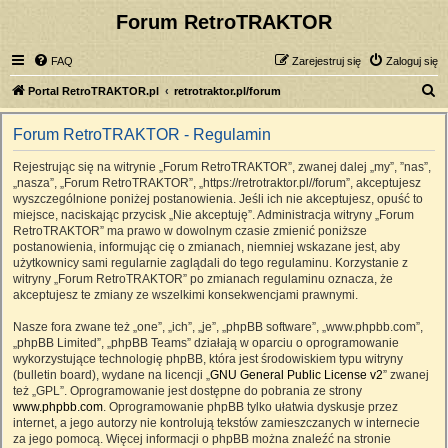
Forum RetroTRAKTOR
FAQ
Zarejestruj się
Zaloguj się
S
Portal RetroTRAKTOR.pl
retrotraktor.pl/forum
z
Forum RetroTRAKTOR - Regulamin
u
k
Rejestrując się na witrynie „Forum RetroTRAKTOR”, zwanej dalej „my”, ”nas”,
„nasza”, „Forum RetroTRAKTOR”, „https://retrotraktor.pl//forum”, akceptujesz
a
wyszczególnione poniżej postanowienia. Jeśli ich nie akceptujesz, opuść to
j
miejsce, naciskając przycisk „Nie akceptuję”. Administracja witryny „Forum
RetroTRAKTOR” ma prawo w dowolnym czasie zmienić poniższe
postanowienia, informując cię o zmianach, niemniej wskazane jest, aby
użytkownicy sami regularnie zaglądali do tego regulaminu. Korzystanie z
witryny „Forum RetroTRAKTOR” po zmianach regulaminu oznacza, że
akceptujesz te zmiany ze wszelkimi konsekwencjami prawnymi.
Nasze fora zwane też „one”, „ich”, „je”, „phpBB software”, „www.phpbb.com”,
„phpBB Limited”, „phpBB Teams” działają w oparciu o oprogramowanie
wykorzystujące technologię phpBB, która jest środowiskiem typu witryny
(bulletin board), wydane na licencji „
GNU General Public License v2
” zwanej
też „GPL”. Oprogramowanie jest dostępne do pobrania ze strony
www.phpbb.com
. Oprogramowanie phpBB tylko ułatwia dyskusje przez
internet, a jego autorzy nie kontrolują tekstów zamieszczanych w internecie
za jego pomocą. Więcej informacji o phpBB można znaleźć na stronie