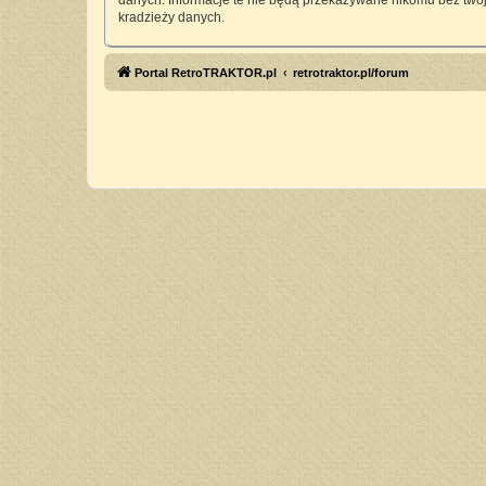
danych. Informacje te nie będą przekazywane nikomu bez twoj
kradzieży danych.
Portal RetroTRAKTOR.pl
retrotraktor.pl/forum