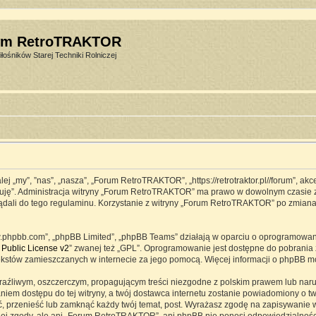
um RetroTRAKTOR
łośników Starej Techniki Rolniczej
j „my”, ”nas”, „nasza”, „Forum RetroTRAKTOR”, „https://retrotraktor.pl//forum”, ak
eptuję”. Administracja witryny „Forum RetroTRAKTOR” ma prawo w dowolnym czasie 
lądali do tego regulaminu. Korzystanie z witryny „Forum RetroTRAKTOR” po zmian
www.phpbb.com”, „phpBB Limited”, „phpBB Teams” działają w oparciu o oprogramowa
Public License v2
” zwanej też „GPL”. Oprogramowanie jest dostępne do pobrania 
ją tekstów zamieszczanych w internecie za jego pomocą. Więcej informacji o phpBB 
raźliwym, oszczerczym, propagującym treści niezgodne z polskim prawem lub naru
iem dostępu do tej witryny, a twój dostawca internetu zostanie powiadomiony o 
przenieść lub zamknąć każdy twój temat, post. Wyrażasz zgodę na zapisywanie ws