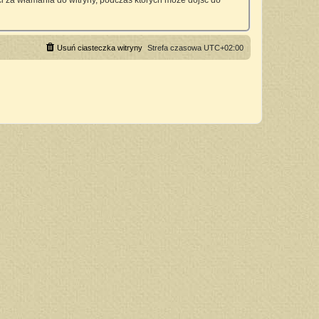
 za włamania do witryny, podczas których może dojść do
Usuń ciasteczka witryny
Strefa czasowa
UTC+02:00