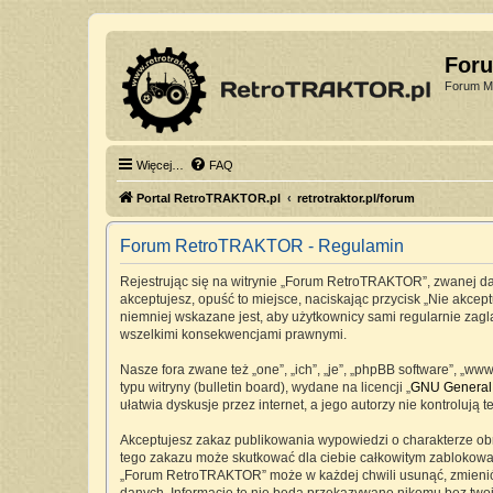
For
Forum Mi
Więcej…
FAQ
Portal RetroTRAKTOR.pl
retrotraktor.pl/forum
Forum RetroTRAKTOR - Regulamin
Rejestrując się na witrynie „Forum RetroTRAKTOR”, zwanej dale
akceptujesz, opuść to miejsce, naciskając przycisk „Nie akc
niemniej wskazane jest, aby użytkownicy sami regularnie zag
wszelkimi konsekwencjami prawnymi.
Nasze fora zwane też „one”, „ich”, „je”, „phpBB software”, „
typu witryny (bulletin board), wydane na licencji „
GNU General 
ułatwia dyskusje przez internet, a jego autorzy nie kontrolu
Akceptujesz zakaz publikowania wypowiedzi o charakterze ob
tego zakazu może skutkować dla ciebie całkowitym zablokowan
„Forum RetroTRAKTOR” może w każdej chwili usunąć, zmienić, 