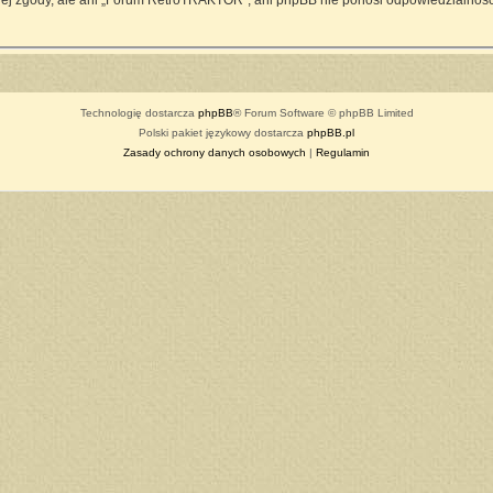
ej zgody, ale ani „Forum RetroTRAKTOR”, ani phpBB nie ponosi odpowiedzialności
Technologię dostarcza
phpBB
® Forum Software © phpBB Limited
Polski pakiet językowy dostarcza
phpBB.pl
Zasady ochrony danych osobowych
|
Regulamin