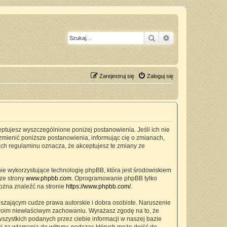
Szukaj
Wyszukiwanie z
Zarejestruj się
Zaloguj się
ceptujesz wyszczególnione poniżej postanowienia. Jeśli ich nie
zmienić poniższe postanowienia, informując cię o zmianach,
ach regulaminu oznacza, że akceptujesz te zmiany ze
nie wykorzystujące technologię phpBB, która jest środowiskiem
ze strony
www.phpbb.com
. Oprogramowanie phpBB tylko
można znaleźć na stronie
https://www.phpbb.com/
.
szającym cudze prawa autorskie i dobra osobiste. Naruszenie
twoim niewłaściwym zachowaniu. Wyrażasz zgodę na to, że
zystkich podanych przez ciebie informacji w naszej bazie