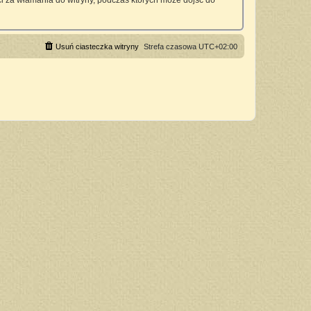
 za włamania do witryny, podczas których może dojść do
Usuń ciasteczka witryny
Strefa czasowa
UTC+02:00