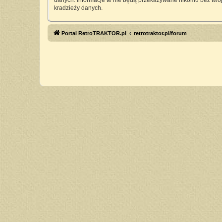
danych. Informacje te nie będą przekazywane nikomu bez twoj
kradzieży danych.
Portal RetroTRAKTOR.pl
retrotraktor.pl/forum