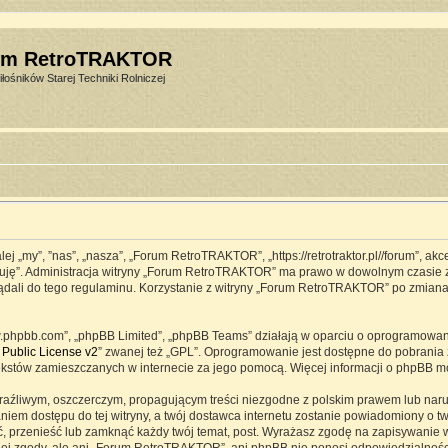
um RetroTRAKTOR
łośników Starej Techniki Rolniczej
j „my”, ”nas”, „nasza”, „Forum RetroTRAKTOR”, „https://retrotraktor.pl//forum”, ak
eptuję”. Administracja witryny „Forum RetroTRAKTOR” ma prawo w dowolnym czasie 
lądali do tego regulaminu. Korzystanie z witryny „Forum RetroTRAKTOR” po zmian
www.phpbb.com”, „phpBB Limited”, „phpBB Teams” działają w oparciu o oprogramowa
Public License v2
” zwanej też „GPL”. Oprogramowanie jest dostępne do pobrania 
ją tekstów zamieszczanych w internecie za jego pomocą. Więcej informacji o phpBB 
raźliwym, oszczerczym, propagującym treści niezgodne z polskim prawem lub naru
iem dostępu do tej witryny, a twój dostawca internetu zostanie powiadomiony o 
przenieść lub zamknąć każdy twój temat, post. Wyrażasz zgodę na zapisywanie ws