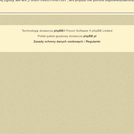
ej zgody, ale ani „Forum RetroTRAKTOR”, ani phpBB nie ponosi odpowiedzialności
Technologię dostarcza
phpBB
® Forum Software © phpBB Limited
Polski pakiet językowy dostarcza
phpBB.pl
Zasady ochrony danych osobowych
|
Regulamin