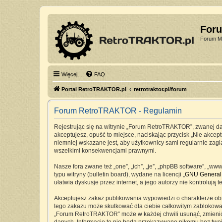
For
Forum Mi
Więcej…
FAQ
Portal RetroTRAKTOR.pl
retrotraktor.pl/forum
Forum RetroTRAKTOR - Regulamin
Rejestrując się na witrynie „Forum RetroTRAKTOR”, zwanej dale
akceptujesz, opuść to miejsce, naciskając przycisk „Nie akc
niemniej wskazane jest, aby użytkownicy sami regularnie zag
wszelkimi konsekwencjami prawnymi.
Nasze fora zwane też „one”, „ich”, „je”, „phpBB software”, „
typu witryny (bulletin board), wydane na licencji „
GNU General 
ułatwia dyskusje przez internet, a jego autorzy nie kontrolu
Akceptujesz zakaz publikowania wypowiedzi o charakterze ob
tego zakazu może skutkować dla ciebie całkowitym zablokowan
„Forum RetroTRAKTOR” może w każdej chwili usunąć, zmienić, 