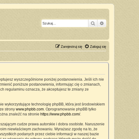
Szukaj
Wyszukiwanie z
Zarejestruj się
Zaloguj się
ceptujesz wyszczególnione poniżej postanowienia. Jeśli ich nie
zmienić poniższe postanowienia, informując cię o zmianach,
ach regulaminu oznacza, że akceptujesz te zmiany ze
nie wykorzystujące technologię phpBB, która jest środowiskiem
ze strony
www.phpbb.com
. Oprogramowanie phpBB tylko
można znaleźć na stronie
https://www.phpbb.com/
.
szającym cudze prawa autorskie i dobra osobiste. Naruszenie
twoim niewłaściwym zachowaniu. Wyrażasz zgodę na to, że
zystkich podanych przez ciebie informacji w naszej bazie