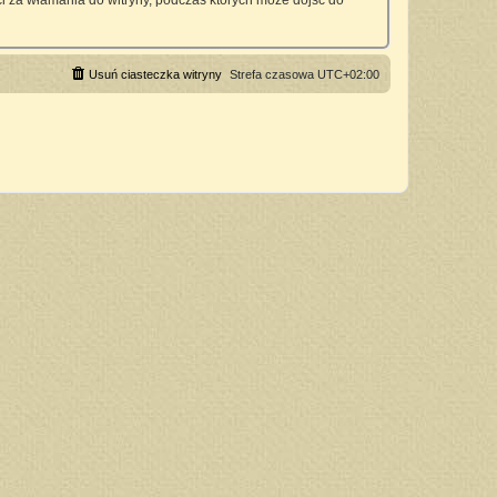
 za włamania do witryny, podczas których może dojść do
Usuń ciasteczka witryny
Strefa czasowa
UTC+02:00