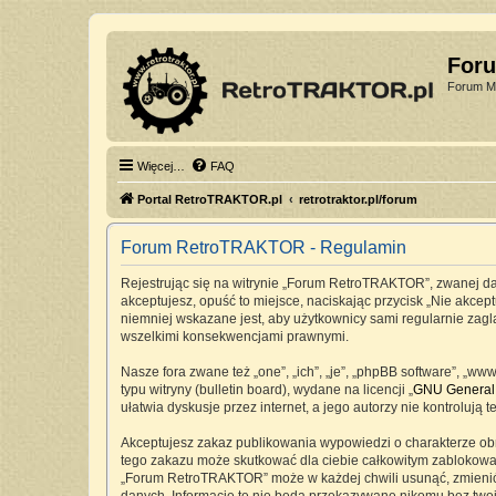
For
Forum Mi
Więcej…
FAQ
Portal RetroTRAKTOR.pl
retrotraktor.pl/forum
Forum RetroTRAKTOR - Regulamin
Rejestrując się na witrynie „Forum RetroTRAKTOR”, zwanej dale
akceptujesz, opuść to miejsce, naciskając przycisk „Nie akc
niemniej wskazane jest, aby użytkownicy sami regularnie zag
wszelkimi konsekwencjami prawnymi.
Nasze fora zwane też „one”, „ich”, „je”, „phpBB software”, „
typu witryny (bulletin board), wydane na licencji „
GNU General 
ułatwia dyskusje przez internet, a jego autorzy nie kontrolu
Akceptujesz zakaz publikowania wypowiedzi o charakterze ob
tego zakazu może skutkować dla ciebie całkowitym zablokowan
„Forum RetroTRAKTOR” może w każdej chwili usunąć, zmienić, 