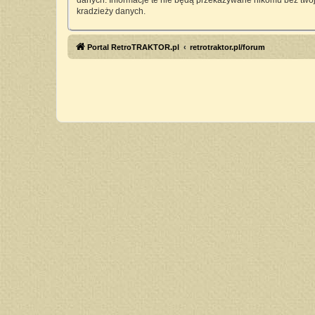
danych. Informacje te nie będą przekazywane nikomu bez twoj
kradzieży danych.
Portal RetroTRAKTOR.pl
retrotraktor.pl/forum