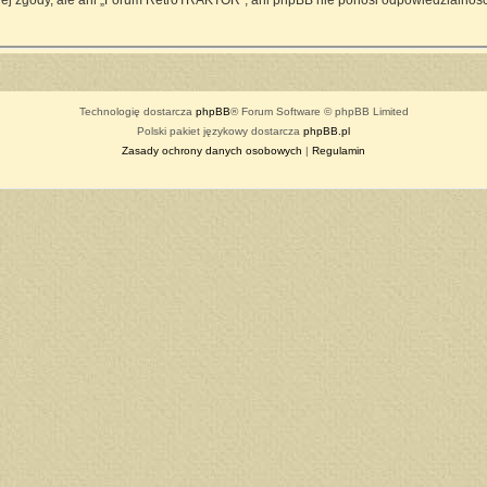
ej zgody, ale ani „Forum RetroTRAKTOR”, ani phpBB nie ponosi odpowiedzialności
Technologię dostarcza
phpBB
® Forum Software © phpBB Limited
Polski pakiet językowy dostarcza
phpBB.pl
Zasady ochrony danych osobowych
|
Regulamin