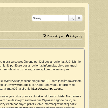
Szukaj
Wyszukiwanie z
Zarejestruj się
Zaloguj się
ceptujesz wyszczególnione poniżej postanowienia. Jeśli ich nie
zmienić poniższe postanowienia, informując cię o zmianach,
ach regulaminu oznacza, że akceptujesz te zmiany ze
nie wykorzystujące technologię phpBB, która jest środowiskiem
ze strony
www.phpbb.com
. Oprogramowanie phpBB tylko
można znaleźć na stronie
https://www.phpbb.com/
.
szającym cudze prawa autorskie i dobra osobiste. Naruszenie
twoim niewłaściwym zachowaniu. Wyrażasz zgodę na to, że
zystkich podanych przez ciebie informacji w naszej bazie