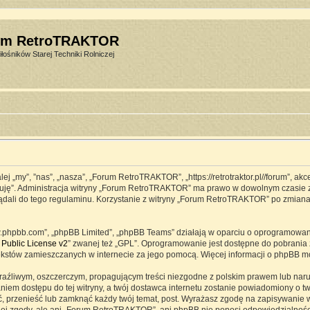
um RetroTRAKTOR
łośników Starej Techniki Rolniczej
j „my”, ”nas”, „nasza”, „Forum RetroTRAKTOR”, „https://retrotraktor.pl//forum”, ak
eptuję”. Administracja witryny „Forum RetroTRAKTOR” ma prawo w dowolnym czasie 
lądali do tego regulaminu. Korzystanie z witryny „Forum RetroTRAKTOR” po zmian
www.phpbb.com”, „phpBB Limited”, „phpBB Teams” działają w oparciu o oprogramowa
Public License v2
” zwanej też „GPL”. Oprogramowanie jest dostępne do pobrania 
ją tekstów zamieszczanych w internecie za jego pomocą. Więcej informacji o phpBB 
raźliwym, oszczerczym, propagującym treści niezgodne z polskim prawem lub naru
iem dostępu do tej witryny, a twój dostawca internetu zostanie powiadomiony o 
przenieść lub zamknąć każdy twój temat, post. Wyrażasz zgodę na zapisywanie ws