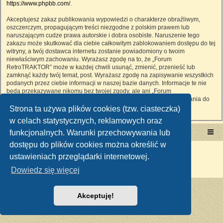
https://www.phpbb.com/
.
Akceptujesz zakaz publikowania wypowiedzi o charakterze obraźliwym,
oszczerczym, propagującym treści niezgodne z polskim prawem lub
naruszającym cudze prawa autorskie i dobra osobiste. Naruszenie tego
zakazu może skutkować dla ciebie całkowitym zablokowaniem dostępu do tej
witryny, a twój dostawca internetu zostanie powiadomiony o twoim
niewłaściwym zachowaniu. Wyrażasz zgodę na to, że „Forum
RetroTRAKTOR” może w każdej chwili usunąć, zmienić, przenieść lub
zamknąć każdy twój temat, post. Wyrażasz zgodę na zapisywanie wszystkich
podanych przez ciebie informacji w naszej bazie danych. Informacje te nie
będą przekazywane nikomu bez twojej zgody, ale ani „Forum
RetroTRAKTOR”, ani phpBB nie ponosi odpowiedzialności za włamania do
witryny, podczas których może dojść do kradzieży danych.
Strona ta używa plików cookies (tzw. ciasteczka)
w celach statystycznych, reklamowych oraz
funkcjonalnych. Warunki przechowywania lub
Portal RetroTRAKTOR.pl
retrotraktor.pl/forum
dostępu do plików cookies można określić w
Technologię dostarcza
phpBB
® Forum Software © phpBB Limited
ustawieniach przeglądarki internetowej.
Polski pakiet językowy dostarcza
phpBB.pl
Zasady ochrony danych osobowych
|
Regulamin
Dowiedz się więcej
Akceptuję!