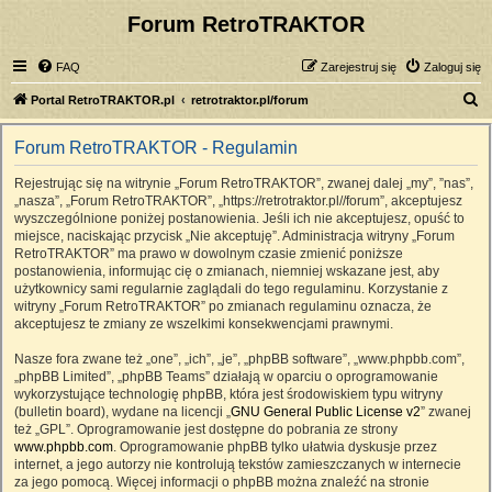
Forum RetroTRAKTOR
FAQ
Zarejestruj się
Zaloguj się
S
Portal RetroTRAKTOR.pl
retrotraktor.pl/forum
z
Forum RetroTRAKTOR - Regulamin
u
k
Rejestrując się na witrynie „Forum RetroTRAKTOR”, zwanej dalej „my”, ”nas”,
„nasza”, „Forum RetroTRAKTOR”, „https://retrotraktor.pl//forum”, akceptujesz
a
wyszczególnione poniżej postanowienia. Jeśli ich nie akceptujesz, opuść to
j
miejsce, naciskając przycisk „Nie akceptuję”. Administracja witryny „Forum
RetroTRAKTOR” ma prawo w dowolnym czasie zmienić poniższe
postanowienia, informując cię o zmianach, niemniej wskazane jest, aby
użytkownicy sami regularnie zaglądali do tego regulaminu. Korzystanie z
witryny „Forum RetroTRAKTOR” po zmianach regulaminu oznacza, że
akceptujesz te zmiany ze wszelkimi konsekwencjami prawnymi.
Nasze fora zwane też „one”, „ich”, „je”, „phpBB software”, „www.phpbb.com”,
„phpBB Limited”, „phpBB Teams” działają w oparciu o oprogramowanie
wykorzystujące technologię phpBB, która jest środowiskiem typu witryny
(bulletin board), wydane na licencji „
GNU General Public License v2
” zwanej
też „GPL”. Oprogramowanie jest dostępne do pobrania ze strony
www.phpbb.com
. Oprogramowanie phpBB tylko ułatwia dyskusje przez
internet, a jego autorzy nie kontrolują tekstów zamieszczanych w internecie
za jego pomocą. Więcej informacji o phpBB można znaleźć na stronie