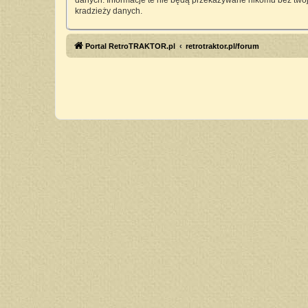
danych. Informacje te nie będą przekazywane nikomu bez twoj
kradzieży danych.
Portal RetroTRAKTOR.pl
retrotraktor.pl/forum