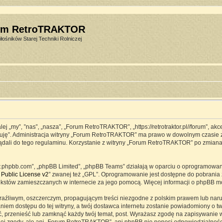
um RetroTRAKTOR
łośników Starej Techniki Rolniczej
j „my”, ”nas”, „nasza”, „Forum RetroTRAKTOR”, „https://retrotraktor.pl//forum”, ak
eptuję”. Administracja witryny „Forum RetroTRAKTOR” ma prawo w dowolnym czasie 
lądali do tego regulaminu. Korzystanie z witryny „Forum RetroTRAKTOR” po zmian
www.phpbb.com”, „phpBB Limited”, „phpBB Teams” działają w oparciu o oprogramowa
Public License v2
” zwanej też „GPL”. Oprogramowanie jest dostępne do pobrania 
ją tekstów zamieszczanych w internecie za jego pomocą. Więcej informacji o phpBB 
raźliwym, oszczerczym, propagującym treści niezgodne z polskim prawem lub naru
iem dostępu do tej witryny, a twój dostawca internetu zostanie powiadomiony o 
przenieść lub zamknąć każdy twój temat, post. Wyrażasz zgodę na zapisywanie ws