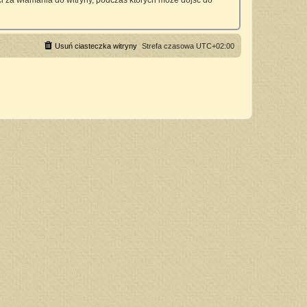
 za włamania do witryny, podczas których może dojść do
Usuń ciasteczka witryny
Strefa czasowa
UTC+02:00