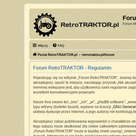
For
Forum Mi
Więcej…
FAQ
Portal RetroTRAKTOR.pl
retrotraktor.pl/forum
Forum RetroTRAKTOR - Regulamin
Rejestrując się na witrynie „Forum RetroTRAKTOR”, zwanej dale
akceptujesz, opuść to miejsce, naciskając przycisk „Nie akc
niemniej wskazane jest, aby użytkownicy sami regularnie zag
wszelkimi konsekwencjami prawnymi.
Nasze fora zwane też „one”, „ich”, „je”, „phpBB software”, „
typu witryny (bulletin board), wydane na licencji „
GNU General 
ułatwia dyskusje przez internet, a jego autorzy nie kontrolu
Akceptujesz zakaz publikowania wypowiedzi o charakterze ob
tego zakazu może skutkować dla ciebie całkowitym zablokowan
„Forum RetroTRAKTOR” może w każdej chwili usunąć, zmienić, 