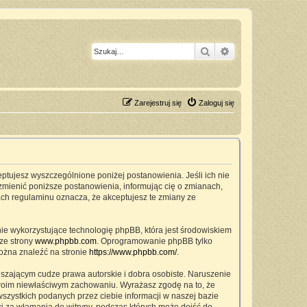
Szukaj
Wyszukiwanie z
Zarejestruj się
Zaloguj się
ceptujesz wyszczególnione poniżej postanowienia. Jeśli ich nie
zmienić poniższe postanowienia, informując cię o zmianach,
ach regulaminu oznacza, że akceptujesz te zmiany ze
nie wykorzystujące technologię phpBB, która jest środowiskiem
ze strony
www.phpbb.com
. Oprogramowanie phpBB tylko
można znaleźć na stronie
https://www.phpbb.com/
.
szającym cudze prawa autorskie i dobra osobiste. Naruszenie
twoim niewłaściwym zachowaniu. Wyrażasz zgodę na to, że
zystkich podanych przez ciebie informacji w naszej bazie