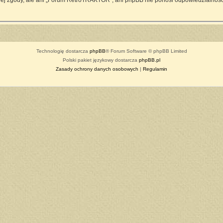
ej zgody, ale ani „Forum RetroTRAKTOR”, ani phpBB nie ponosi odpowiedzialności
Technologię dostarcza
phpBB
® Forum Software © phpBB Limited
Polski pakiet językowy dostarcza
phpBB.pl
Zasady ochrony danych osobowych
|
Regulamin