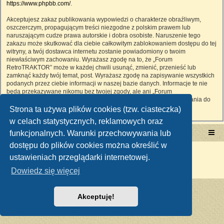
https://www.phpbb.com/
.
Akceptujesz zakaz publikowania wypowiedzi o charakterze obraźliwym,
oszczerczym, propagującym treści niezgodne z polskim prawem lub
naruszającym cudze prawa autorskie i dobra osobiste. Naruszenie tego
zakazu może skutkować dla ciebie całkowitym zablokowaniem dostępu do tej
witryny, a twój dostawca internetu zostanie powiadomiony o twoim
niewłaściwym zachowaniu. Wyrażasz zgodę na to, że „Forum
RetroTRAKTOR” może w każdej chwili usunąć, zmienić, przenieść lub
zamknąć każdy twój temat, post. Wyrażasz zgodę na zapisywanie wszystkich
podanych przez ciebie informacji w naszej bazie danych. Informacje te nie
będą przekazywane nikomu bez twojej zgody, ale ani „Forum
RetroTRAKTOR”, ani phpBB nie ponosi odpowiedzialności za włamania do
witryny, podczas których może dojść do kradzieży danych.
Strona ta używa plików cookies (tzw. ciasteczka)
w celach statystycznych, reklamowych oraz
funkcjonalnych. Warunki przechowywania lub
Portal RetroTRAKTOR.pl
retrotraktor.pl/forum
dostępu do plików cookies można określić w
Technologię dostarcza
phpBB
® Forum Software © phpBB Limited
ustawieniach przeglądarki internetowej.
Polski pakiet językowy dostarcza
phpBB.pl
Zasady ochrony danych osobowych
|
Regulamin
Dowiedz się więcej
Akceptuję!