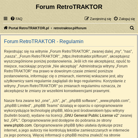
Forum RetroTRAKTOR
FAQ
Zarejestruj się
Zaloguj się
S
Portal RetroTRAKTOR.pl
retrotraktor.pl/forum
z
Forum RetroTRAKTOR - Regulamin
u
k
Rejestrując się na witrynie „Forum RetroTRAKTOR”, zwanej dalej „my”, ”nas”,
„nasza”, „Forum RetroTRAKTOR”, „https://retrotraktor.pl//forum”, akceptujesz
a
wyszczególnione poniżej postanowienia. Jeśli ich nie akceptujesz, opuść to
j
miejsce, naciskając przycisk „Nie akceptuję”. Administracja witryny „Forum
RetroTRAKTOR” ma prawo w dowolnym czasie zmienić poniższe
postanowienia, informując cię o zmianach, niemniej wskazane jest, aby
użytkownicy sami regularnie zaglądali do tego regulaminu. Korzystanie z
witryny „Forum RetroTRAKTOR” po zmianach regulaminu oznacza, że
akceptujesz te zmiany ze wszelkimi konsekwencjami prawnymi.
Nasze fora zwane też „one”, „ich”, „je”, „phpBB software”, „www.phpbb.com”,
„phpBB Limited”, „phpBB Teams” działają w oparciu o oprogramowanie
wykorzystujące technologię phpBB, która jest środowiskiem typu witryny
(bulletin board), wydane na licencji „
GNU General Public License v2
” zwanej
też „GPL”. Oprogramowanie jest dostępne do pobrania ze strony
www.phpbb.com
. Oprogramowanie phpBB tylko ułatwia dyskusje przez
internet, a jego autorzy nie kontrolują tekstów zamieszczanych w internecie
za jego pomocą. Więcej informacji o phpBB można znaleźć na stronie