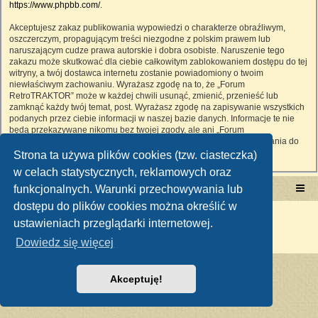
https://www.phpbb.com/
.
Akceptujesz zakaz publikowania wypowiedzi o charakterze obraźliwym,
oszczerczym, propagującym treści niezgodne z polskim prawem lub
naruszającym cudze prawa autorskie i dobra osobiste. Naruszenie tego
zakazu może skutkować dla ciebie całkowitym zablokowaniem dostępu do tej
witryny, a twój dostawca internetu zostanie powiadomiony o twoim
niewłaściwym zachowaniu. Wyrażasz zgodę na to, że „Forum
RetroTRAKTOR” może w każdej chwili usunąć, zmienić, przenieść lub
zamknąć każdy twój temat, post. Wyrażasz zgodę na zapisywanie wszystkich
podanych przez ciebie informacji w naszej bazie danych. Informacje te nie
będą przekazywane nikomu bez twojej zgody, ale ani „Forum
RetroTRAKTOR”, ani phpBB nie ponosi odpowiedzialności za włamania do
witryny, podczas których może dojść do kradzieży danych.
Strona ta używa plików cookies (tzw. ciasteczka)
w celach statystycznych, reklamowych oraz
funkcjonalnych. Warunki przechowywania lub
Portal RetroTRAKTOR.pl
retrotraktor.pl/forum
dostępu do plików cookies można określić w
Technologię dostarcza
phpBB
® Forum Software © phpBB Limited
ustawieniach przeglądarki internetowej.
Polski pakiet językowy dostarcza
phpBB.pl
Zasady ochrony danych osobowych
|
Regulamin
Dowiedz się więcej
Akceptuję!