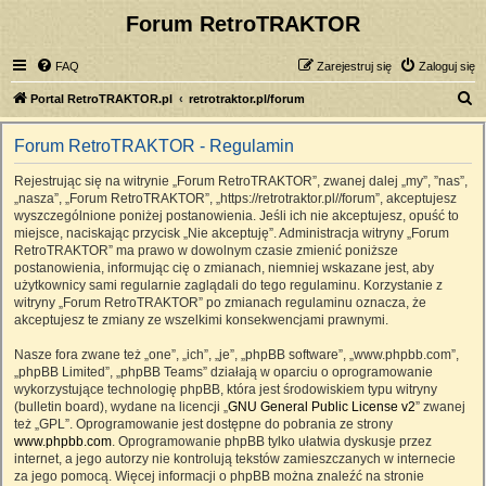
Forum RetroTRAKTOR
FAQ
Zarejestruj się
Zaloguj się
S
Portal RetroTRAKTOR.pl
retrotraktor.pl/forum
z
Forum RetroTRAKTOR - Regulamin
u
k
Rejestrując się na witrynie „Forum RetroTRAKTOR”, zwanej dalej „my”, ”nas”,
„nasza”, „Forum RetroTRAKTOR”, „https://retrotraktor.pl//forum”, akceptujesz
a
wyszczególnione poniżej postanowienia. Jeśli ich nie akceptujesz, opuść to
j
miejsce, naciskając przycisk „Nie akceptuję”. Administracja witryny „Forum
RetroTRAKTOR” ma prawo w dowolnym czasie zmienić poniższe
postanowienia, informując cię o zmianach, niemniej wskazane jest, aby
użytkownicy sami regularnie zaglądali do tego regulaminu. Korzystanie z
witryny „Forum RetroTRAKTOR” po zmianach regulaminu oznacza, że
akceptujesz te zmiany ze wszelkimi konsekwencjami prawnymi.
Nasze fora zwane też „one”, „ich”, „je”, „phpBB software”, „www.phpbb.com”,
„phpBB Limited”, „phpBB Teams” działają w oparciu o oprogramowanie
wykorzystujące technologię phpBB, która jest środowiskiem typu witryny
(bulletin board), wydane na licencji „
GNU General Public License v2
” zwanej
też „GPL”. Oprogramowanie jest dostępne do pobrania ze strony
www.phpbb.com
. Oprogramowanie phpBB tylko ułatwia dyskusje przez
internet, a jego autorzy nie kontrolują tekstów zamieszczanych w internecie
za jego pomocą. Więcej informacji o phpBB można znaleźć na stronie