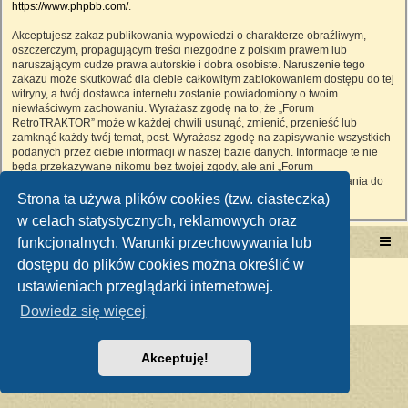
https://www.phpbb.com/
.
Akceptujesz zakaz publikowania wypowiedzi o charakterze obraźliwym,
oszczerczym, propagującym treści niezgodne z polskim prawem lub
naruszającym cudze prawa autorskie i dobra osobiste. Naruszenie tego
zakazu może skutkować dla ciebie całkowitym zablokowaniem dostępu do tej
witryny, a twój dostawca internetu zostanie powiadomiony o twoim
niewłaściwym zachowaniu. Wyrażasz zgodę na to, że „Forum
RetroTRAKTOR” może w każdej chwili usunąć, zmienić, przenieść lub
zamknąć każdy twój temat, post. Wyrażasz zgodę na zapisywanie wszystkich
podanych przez ciebie informacji w naszej bazie danych. Informacje te nie
będą przekazywane nikomu bez twojej zgody, ale ani „Forum
RetroTRAKTOR”, ani phpBB nie ponosi odpowiedzialności za włamania do
witryny, podczas których może dojść do kradzieży danych.
Strona ta używa plików cookies (tzw. ciasteczka)
w celach statystycznych, reklamowych oraz
funkcjonalnych. Warunki przechowywania lub
Portal RetroTRAKTOR.pl
retrotraktor.pl/forum
dostępu do plików cookies można określić w
Technologię dostarcza
phpBB
® Forum Software © phpBB Limited
ustawieniach przeglądarki internetowej.
Polski pakiet językowy dostarcza
phpBB.pl
Zasady ochrony danych osobowych
|
Regulamin
Dowiedz się więcej
Akceptuję!