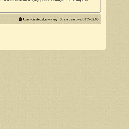
 za włamania do witryny, podczas których może dojść do
Usuń ciasteczka witryny
Strefa czasowa
UTC+02:00