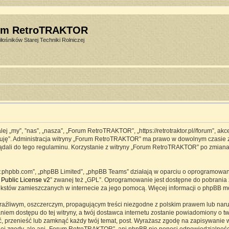
um RetroTRAKTOR
łośników Starej Techniki Rolniczej
j „my”, ”nas”, „nasza”, „Forum RetroTRAKTOR”, „https://retrotraktor.pl//forum”, ak
eptuję”. Administracja witryny „Forum RetroTRAKTOR” ma prawo w dowolnym czasie 
lądali do tego regulaminu. Korzystanie z witryny „Forum RetroTRAKTOR” po zmian
www.phpbb.com”, „phpBB Limited”, „phpBB Teams” działają w oparciu o oprogramowa
Public License v2
” zwanej też „GPL”. Oprogramowanie jest dostępne do pobrania 
ją tekstów zamieszczanych w internecie za jego pomocą. Więcej informacji o phpBB 
raźliwym, oszczerczym, propagującym treści niezgodne z polskim prawem lub naru
iem dostępu do tej witryny, a twój dostawca internetu zostanie powiadomiony o 
przenieść lub zamknąć każdy twój temat, post. Wyrażasz zgodę na zapisywanie ws