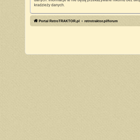
danych. Informacje te nie będą przekazywane nikomu bez twoj
kradzieży danych.
Portal RetroTRAKTOR.pl
retrotraktor.pl/forum