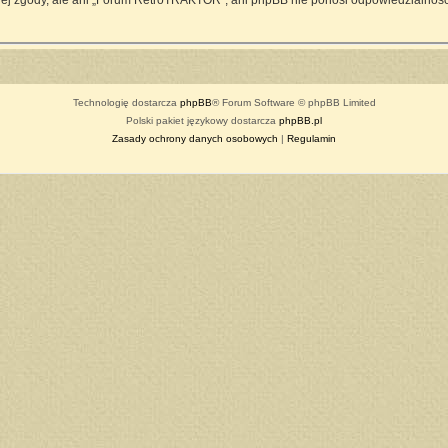
ej zgody, ale ani „Forum RetroTRAKTOR”, ani phpBB nie ponosi odpowiedzialności
Technologię dostarcza
phpBB
® Forum Software © phpBB Limited
Polski pakiet językowy dostarcza
phpBB.pl
Zasady ochrony danych osobowych
|
Regulamin