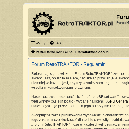
For
Forum Mi
Więcej…
FAQ
Portal RetroTRAKTOR.pl
retrotraktor.pl/forum
Forum RetroTRAKTOR - Regulamin
Rejestrując się na witrynie „Forum RetroTRAKTOR”, zwanej dale
akceptujesz, opuść to miejsce, naciskając przycisk „Nie akc
niemniej wskazane jest, aby użytkownicy sami regularnie zag
wszelkimi konsekwencjami prawnymi.
Nasze fora zwane też „one”, „ich”, „je”, „phpBB software”, „
typu witryny (bulletin board), wydane na licencji „
GNU General 
ułatwia dyskusje przez internet, a jego autorzy nie kontrolu
Akceptujesz zakaz publikowania wypowiedzi o charakterze ob
tego zakazu może skutkować dla ciebie całkowitym zablokowan
„Forum RetroTRAKTOR” może w każdej chwili usunąć, zmienić, 