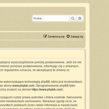
Szukaj
Wyszukiwanie z
Zarejestruj się
Zaloguj się
ceptujesz wyszczególnione poniżej postanowienia. Jeśli ich nie
zmienić poniższe postanowienia, informując cię o zmianach,
ach regulaminu oznacza, że akceptujesz te zmiany ze
nie wykorzystujące technologię phpBB, która jest środowiskiem
ze strony
www.phpbb.com
. Oprogramowanie phpBB tylko
można znaleźć na stronie
https://www.phpbb.com/
.
szającym cudze prawa autorskie i dobra osobiste. Naruszenie
twoim niewłaściwym zachowaniu. Wyrażasz zgodę na to, że
zystkich podanych przez ciebie informacji w naszej bazie