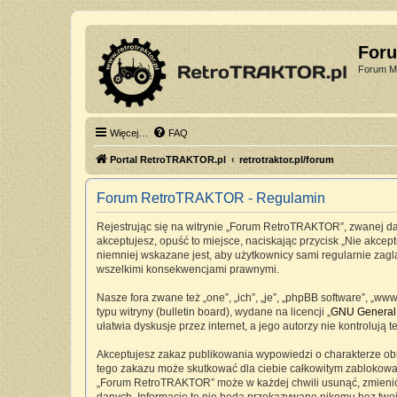
For
Forum Mi
Więcej…
FAQ
Portal RetroTRAKTOR.pl
retrotraktor.pl/forum
Forum RetroTRAKTOR - Regulamin
Rejestrując się na witrynie „Forum RetroTRAKTOR”, zwanej dale
akceptujesz, opuść to miejsce, naciskając przycisk „Nie akc
niemniej wskazane jest, aby użytkownicy sami regularnie zag
wszelkimi konsekwencjami prawnymi.
Nasze fora zwane też „one”, „ich”, „je”, „phpBB software”, „
typu witryny (bulletin board), wydane na licencji „
GNU General 
ułatwia dyskusje przez internet, a jego autorzy nie kontrolu
Akceptujesz zakaz publikowania wypowiedzi o charakterze ob
tego zakazu może skutkować dla ciebie całkowitym zablokowan
„Forum RetroTRAKTOR” może w każdej chwili usunąć, zmienić, 