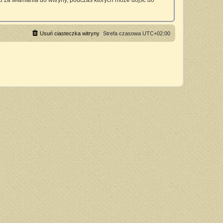
 za włamania do witryny, podczas których może dojść do
Usuń ciasteczka witryny
Strefa czasowa
UTC+02:00