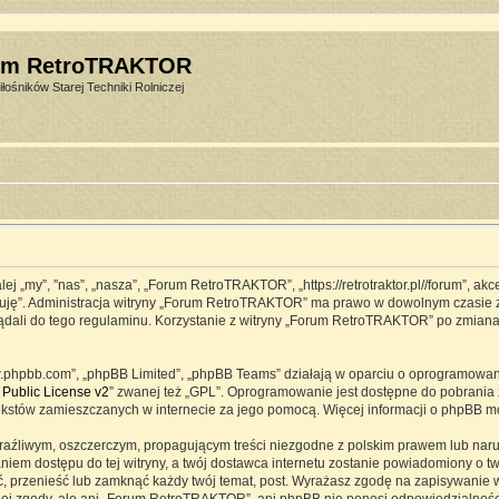
um RetroTRAKTOR
łośników Starej Techniki Rolniczej
j „my”, ”nas”, „nasza”, „Forum RetroTRAKTOR”, „https://retrotraktor.pl//forum”, ak
eptuję”. Administracja witryny „Forum RetroTRAKTOR” ma prawo w dowolnym czasie 
lądali do tego regulaminu. Korzystanie z witryny „Forum RetroTRAKTOR” po zmian
www.phpbb.com”, „phpBB Limited”, „phpBB Teams” działają w oparciu o oprogramowa
Public License v2
” zwanej też „GPL”. Oprogramowanie jest dostępne do pobrania 
ją tekstów zamieszczanych w internecie za jego pomocą. Więcej informacji o phpBB 
raźliwym, oszczerczym, propagującym treści niezgodne z polskim prawem lub naru
iem dostępu do tej witryny, a twój dostawca internetu zostanie powiadomiony o 
przenieść lub zamknąć każdy twój temat, post. Wyrażasz zgodę na zapisywanie ws