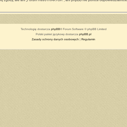
ej zgody, ale ani „Forum RetroTRAKTOR”, ani phpBB nie ponosi odpowiedzialności
Technologię dostarcza
phpBB
® Forum Software © phpBB Limited
Polski pakiet językowy dostarcza
phpBB.pl
Zasady ochrony danych osobowych
|
Regulamin