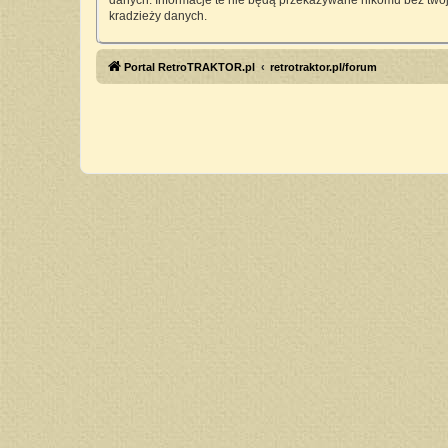
danych. Informacje te nie będą przekazywane nikomu bez twoj
kradzieży danych.
Portal RetroTRAKTOR.pl
retrotraktor.pl/forum