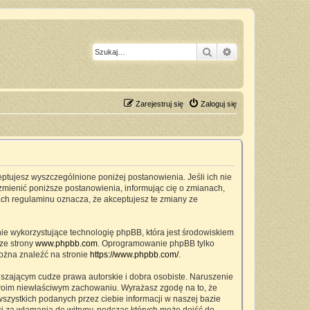
Szukaj
Wyszukiwanie z
Zarejestruj się
Zaloguj się
ceptujesz wyszczególnione poniżej postanowienia. Jeśli ich nie
zmienić poniższe postanowienia, informując cię o zmianach,
ach regulaminu oznacza, że akceptujesz te zmiany ze
nie wykorzystujące technologię phpBB, która jest środowiskiem
ze strony
www.phpbb.com
. Oprogramowanie phpBB tylko
można znaleźć na stronie
https://www.phpbb.com/
.
szającym cudze prawa autorskie i dobra osobiste. Naruszenie
twoim niewłaściwym zachowaniu. Wyrażasz zgodę na to, że
zystkich podanych przez ciebie informacji w naszej bazie