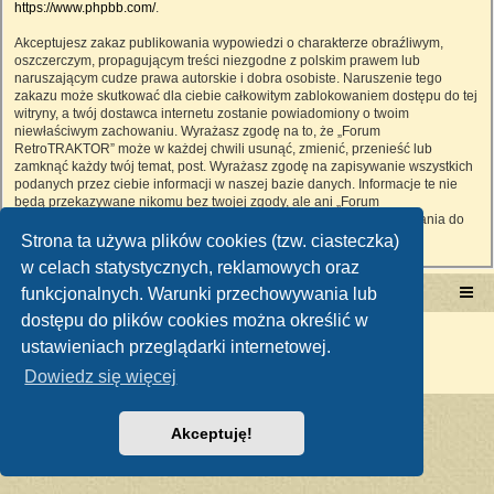
https://www.phpbb.com/
.
Akceptujesz zakaz publikowania wypowiedzi o charakterze obraźliwym,
oszczerczym, propagującym treści niezgodne z polskim prawem lub
naruszającym cudze prawa autorskie i dobra osobiste. Naruszenie tego
zakazu może skutkować dla ciebie całkowitym zablokowaniem dostępu do tej
witryny, a twój dostawca internetu zostanie powiadomiony o twoim
niewłaściwym zachowaniu. Wyrażasz zgodę na to, że „Forum
RetroTRAKTOR” może w każdej chwili usunąć, zmienić, przenieść lub
zamknąć każdy twój temat, post. Wyrażasz zgodę na zapisywanie wszystkich
podanych przez ciebie informacji w naszej bazie danych. Informacje te nie
będą przekazywane nikomu bez twojej zgody, ale ani „Forum
RetroTRAKTOR”, ani phpBB nie ponosi odpowiedzialności za włamania do
witryny, podczas których może dojść do kradzieży danych.
Strona ta używa plików cookies (tzw. ciasteczka)
w celach statystycznych, reklamowych oraz
funkcjonalnych. Warunki przechowywania lub
Portal RetroTRAKTOR.pl
retrotraktor.pl/forum
dostępu do plików cookies można określić w
Technologię dostarcza
phpBB
® Forum Software © phpBB Limited
ustawieniach przeglądarki internetowej.
Polski pakiet językowy dostarcza
phpBB.pl
Zasady ochrony danych osobowych
|
Regulamin
Dowiedz się więcej
Akceptuję!