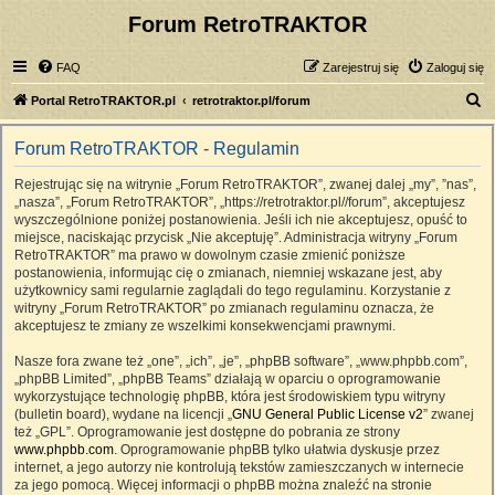
Forum RetroTRAKTOR
FAQ
Zarejestruj się
Zaloguj się
S
Portal RetroTRAKTOR.pl
retrotraktor.pl/forum
z
Forum RetroTRAKTOR - Regulamin
u
k
Rejestrując się na witrynie „Forum RetroTRAKTOR”, zwanej dalej „my”, ”nas”,
„nasza”, „Forum RetroTRAKTOR”, „https://retrotraktor.pl//forum”, akceptujesz
a
wyszczególnione poniżej postanowienia. Jeśli ich nie akceptujesz, opuść to
j
miejsce, naciskając przycisk „Nie akceptuję”. Administracja witryny „Forum
RetroTRAKTOR” ma prawo w dowolnym czasie zmienić poniższe
postanowienia, informując cię o zmianach, niemniej wskazane jest, aby
użytkownicy sami regularnie zaglądali do tego regulaminu. Korzystanie z
witryny „Forum RetroTRAKTOR” po zmianach regulaminu oznacza, że
akceptujesz te zmiany ze wszelkimi konsekwencjami prawnymi.
Nasze fora zwane też „one”, „ich”, „je”, „phpBB software”, „www.phpbb.com”,
„phpBB Limited”, „phpBB Teams” działają w oparciu o oprogramowanie
wykorzystujące technologię phpBB, która jest środowiskiem typu witryny
(bulletin board), wydane na licencji „
GNU General Public License v2
” zwanej
też „GPL”. Oprogramowanie jest dostępne do pobrania ze strony
www.phpbb.com
. Oprogramowanie phpBB tylko ułatwia dyskusje przez
internet, a jego autorzy nie kontrolują tekstów zamieszczanych w internecie
za jego pomocą. Więcej informacji o phpBB można znaleźć na stronie