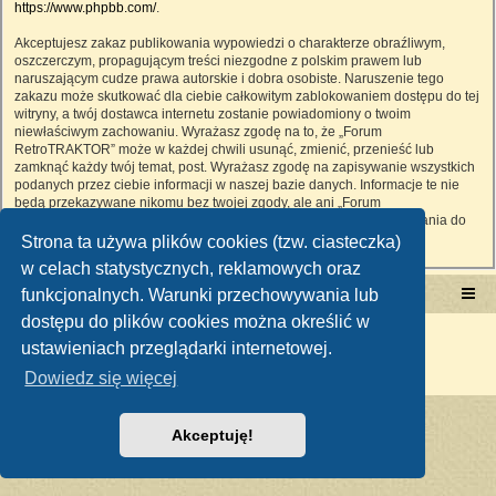
https://www.phpbb.com/
.
Akceptujesz zakaz publikowania wypowiedzi o charakterze obraźliwym,
oszczerczym, propagującym treści niezgodne z polskim prawem lub
naruszającym cudze prawa autorskie i dobra osobiste. Naruszenie tego
zakazu może skutkować dla ciebie całkowitym zablokowaniem dostępu do tej
witryny, a twój dostawca internetu zostanie powiadomiony o twoim
niewłaściwym zachowaniu. Wyrażasz zgodę na to, że „Forum
RetroTRAKTOR” może w każdej chwili usunąć, zmienić, przenieść lub
zamknąć każdy twój temat, post. Wyrażasz zgodę na zapisywanie wszystkich
podanych przez ciebie informacji w naszej bazie danych. Informacje te nie
będą przekazywane nikomu bez twojej zgody, ale ani „Forum
RetroTRAKTOR”, ani phpBB nie ponosi odpowiedzialności za włamania do
witryny, podczas których może dojść do kradzieży danych.
Strona ta używa plików cookies (tzw. ciasteczka)
w celach statystycznych, reklamowych oraz
funkcjonalnych. Warunki przechowywania lub
Portal RetroTRAKTOR.pl
retrotraktor.pl/forum
dostępu do plików cookies można określić w
Technologię dostarcza
phpBB
® Forum Software © phpBB Limited
ustawieniach przeglądarki internetowej.
Polski pakiet językowy dostarcza
phpBB.pl
Zasady ochrony danych osobowych
|
Regulamin
Dowiedz się więcej
Akceptuję!