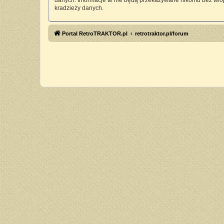
danych. Informacje te nie będą przekazywane nikomu bez twoj
kradzieży danych.
Portal RetroTRAKTOR.pl
retrotraktor.pl/forum