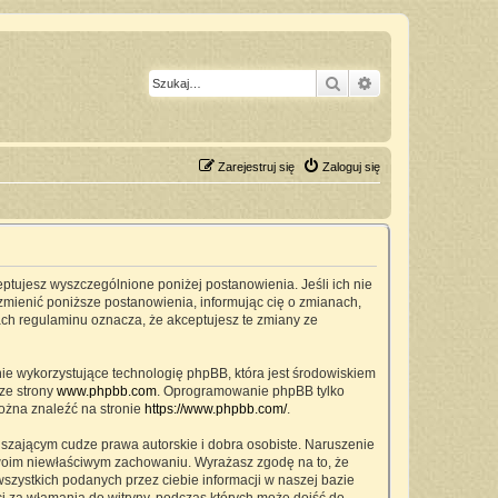
Szukaj
Wyszukiwanie z
Zarejestruj się
Zaloguj się
ceptujesz wyszczególnione poniżej postanowienia. Jeśli ich nie
zmienić poniższe postanowienia, informując cię o zmianach,
ach regulaminu oznacza, że akceptujesz te zmiany ze
nie wykorzystujące technologię phpBB, która jest środowiskiem
ze strony
www.phpbb.com
. Oprogramowanie phpBB tylko
można znaleźć na stronie
https://www.phpbb.com/
.
szającym cudze prawa autorskie i dobra osobiste. Naruszenie
twoim niewłaściwym zachowaniu. Wyrażasz zgodę na to, że
zystkich podanych przez ciebie informacji w naszej bazie