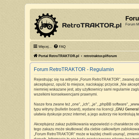
For
Forum Mi
Więcej…
FAQ
Portal RetroTRAKTOR.pl
retrotraktor.pl/forum
Forum RetroTRAKTOR - Regulamin
Rejestrując się na witrynie „Forum RetroTRAKTOR”, zwanej dale
akceptujesz, opuść to miejsce, naciskając przycisk „Nie akc
niemniej wskazane jest, aby użytkownicy sami regularnie zag
wszelkimi konsekwencjami prawnymi.
Nasze fora zwane też „one”, „ich”, „je”, „phpBB software”, „
typu witryny (bulletin board), wydane na licencji „
GNU General 
ułatwia dyskusje przez internet, a jego autorzy nie kontrolu
Akceptujesz zakaz publikowania wypowiedzi o charakterze ob
tego zakazu może skutkować dla ciebie całkowitym zablokowan
„Forum RetroTRAKTOR” może w każdej chwili usunąć, zmienić, 