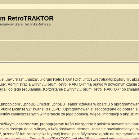
um RetroTRAKTOR
łośników Starej Techniki Rolniczej
j „my”, ”nas”, „nasza”, „Forum RetroTRAKTOR”, „https://retrotraktor.pl//forum”, ak
eptuję”. Administracja witryny „Forum RetroTRAKTOR” ma prawo w dowolnym czasie 
lądali do tego regulaminu. Korzystanie z witryny „Forum RetroTRAKTOR” po zmian
www.phpbb.com”, „phpBB Limited”, „phpBB Teams” działają w oparciu o oprogramowa
Public License v2
” zwanej też „GPL”. Oprogramowanie jest dostępne do pobrania 
ją tekstów zamieszczanych w internecie za jego pomocą. Więcej informacji o phpBB 
raźliwym, oszczerczym, propagującym treści niezgodne z polskim prawem lub naru
iem dostępu do tej witryny, a twój dostawca internetu zostanie powiadomiony o 
przenieść lub zamknąć każdy twój temat, post. Wyrażasz zgodę na zapisywanie ws