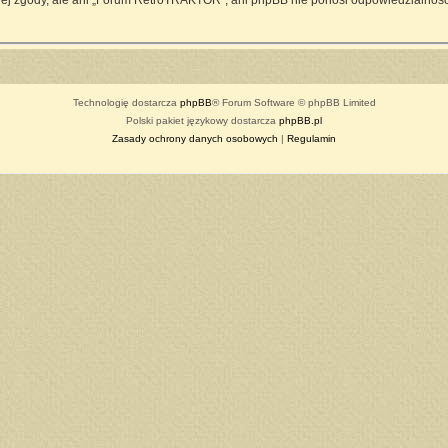
ej zgody, ale ani „Forum RetroTRAKTOR”, ani phpBB nie ponosi odpowiedzialności
Technologię dostarcza
phpBB
® Forum Software © phpBB Limited
Polski pakiet językowy dostarcza
phpBB.pl
Zasady ochrony danych osobowych
|
Regulamin