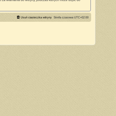
 za włamania do witryny, podczas których może dojść do
Usuń ciasteczka witryny
Strefa czasowa
UTC+02:00