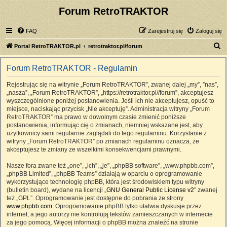
Forum RetroTRAKTOR
FAQ
Zarejestruj się
Zaloguj się
S
Portal RetroTRAKTOR.pl
retrotraktor.pl/forum
z
Forum RetroTRAKTOR - Regulamin
u
k
Rejestrując się na witrynie „Forum RetroTRAKTOR”, zwanej dalej „my”, ”nas”,
„nasza”, „Forum RetroTRAKTOR”, „https://retrotraktor.pl//forum”, akceptujesz
a
wyszczególnione poniżej postanowienia. Jeśli ich nie akceptujesz, opuść to
j
miejsce, naciskając przycisk „Nie akceptuję”. Administracja witryny „Forum
RetroTRAKTOR” ma prawo w dowolnym czasie zmienić poniższe
postanowienia, informując cię o zmianach, niemniej wskazane jest, aby
użytkownicy sami regularnie zaglądali do tego regulaminu. Korzystanie z
witryny „Forum RetroTRAKTOR” po zmianach regulaminu oznacza, że
akceptujesz te zmiany ze wszelkimi konsekwencjami prawnymi.
Nasze fora zwane też „one”, „ich”, „je”, „phpBB software”, „www.phpbb.com”,
„phpBB Limited”, „phpBB Teams” działają w oparciu o oprogramowanie
wykorzystujące technologię phpBB, która jest środowiskiem typu witryny
(bulletin board), wydane na licencji „
GNU General Public License v2
” zwanej
też „GPL”. Oprogramowanie jest dostępne do pobrania ze strony
www.phpbb.com
. Oprogramowanie phpBB tylko ułatwia dyskusje przez
internet, a jego autorzy nie kontrolują tekstów zamieszczanych w internecie
za jego pomocą. Więcej informacji o phpBB można znaleźć na stronie