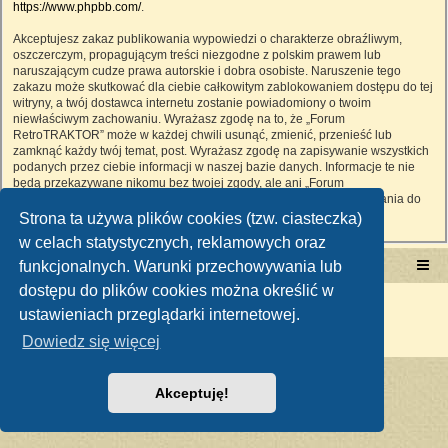
https://www.phpbb.com/
.
Akceptujesz zakaz publikowania wypowiedzi o charakterze obraźliwym,
oszczerczym, propagującym treści niezgodne z polskim prawem lub
naruszającym cudze prawa autorskie i dobra osobiste. Naruszenie tego
zakazu może skutkować dla ciebie całkowitym zablokowaniem dostępu do tej
witryny, a twój dostawca internetu zostanie powiadomiony o twoim
niewłaściwym zachowaniu. Wyrażasz zgodę na to, że „Forum
RetroTRAKTOR” może w każdej chwili usunąć, zmienić, przenieść lub
zamknąć każdy twój temat, post. Wyrażasz zgodę na zapisywanie wszystkich
podanych przez ciebie informacji w naszej bazie danych. Informacje te nie
będą przekazywane nikomu bez twojej zgody, ale ani „Forum
RetroTRAKTOR”, ani phpBB nie ponosi odpowiedzialności za włamania do
witryny, podczas których może dojść do kradzieży danych.
Strona ta używa plików cookies (tzw. ciasteczka)
w celach statystycznych, reklamowych oraz
funkcjonalnych. Warunki przechowywania lub
Portal RetroTRAKTOR.pl
retrotraktor.pl/forum
dostępu do plików cookies można określić w
Technologię dostarcza
phpBB
® Forum Software © phpBB Limited
ustawieniach przeglądarki internetowej.
Polski pakiet językowy dostarcza
phpBB.pl
Zasady ochrony danych osobowych
|
Regulamin
Dowiedz się więcej
Akceptuję!