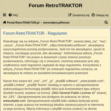
Forum RetroTRAKTOR
FAQ
Zarejestruj się
Zaloguj się
S
Portal RetroTRAKTOR.pl
retrotraktor.pl/forum
z
Forum RetroTRAKTOR - Regulamin
u
k
Rejestrując się na witrynie „Forum RetroTRAKTOR”, zwanej dalej „my”, ”nas”,
„nasza”, „Forum RetroTRAKTOR”, „https://retrotraktor.pl//forum”, akceptujesz
a
wyszczególnione poniżej postanowienia. Jeśli ich nie akceptujesz, opuść to
j
miejsce, naciskając przycisk „Nie akceptuję”. Administracja witryny „Forum
RetroTRAKTOR” ma prawo w dowolnym czasie zmienić poniższe
postanowienia, informując cię o zmianach, niemniej wskazane jest, aby
użytkownicy sami regularnie zaglądali do tego regulaminu. Korzystanie z
witryny „Forum RetroTRAKTOR” po zmianach regulaminu oznacza, że
akceptujesz te zmiany ze wszelkimi konsekwencjami prawnymi.
Nasze fora zwane też „one”, „ich”, „je”, „phpBB software”, „www.phpbb.com”,
„phpBB Limited”, „phpBB Teams” działają w oparciu o oprogramowanie
wykorzystujące technologię phpBB, która jest środowiskiem typu witryny
(bulletin board), wydane na licencji „
GNU General Public License v2
” zwanej
też „GPL”. Oprogramowanie jest dostępne do pobrania ze strony
www.phpbb.com
. Oprogramowanie phpBB tylko ułatwia dyskusje przez
internet, a jego autorzy nie kontrolują tekstów zamieszczanych w internecie
za jego pomocą. Więcej informacji o phpBB można znaleźć na stronie