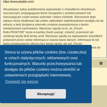
https://www.phpbb.com/
.
Akceptujesz zakaz publikowania wypowiedzi o charakterze obraźliwym,
oszczerczym, propagującym treści niezgodne z polskim prawem lub
naruszającym cudze prawa autorskie i dobra osobiste. Naruszenie tego
zakazu może skutkować dla ciebie całkowitym zablokowaniem dostępu do tej
witryny, a twój dostawca internetu zostanie powiadomiony o twoim
niewłaściwym zachowaniu. Wyrażasz zgodę na to, że „Forum
RetroTRAKTOR” może w każdej chwili usunąć, zmienić, przenieść lub
zamknąć każdy twój temat, post. Wyrażasz zgodę na zapisywanie wszystkich
podanych przez ciebie informacji w naszej bazie danych. Informacje te nie
będą przekazywane nikomu bez twojej zgody, ale ani „Forum
RetroTRAKTOR”, ani phpBB nie ponosi odpowiedzialności za włamania do
witryny, podczas których może dojść do kradzieży danych.
Strona ta używa plików cookies (tzw. ciasteczka)
w celach statystycznych, reklamowych oraz
funkcjonalnych. Warunki przechowywania lub
Portal RetroTRAKTOR.pl
retrotraktor.pl/forum
dostępu do plików cookies można określić w
Technologię dostarcza
phpBB
® Forum Software © phpBB Limited
ustawieniach przeglądarki internetowej.
Polski pakiet językowy dostarcza
phpBB.pl
Zasady ochrony danych osobowych
|
Regulamin
Dowiedz się więcej
Akceptuję!