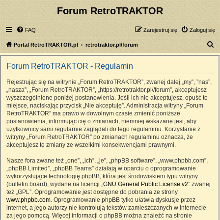
Forum RetroTRAKTOR
FAQ
Zarejestruj się
Zaloguj się
S
Portal RetroTRAKTOR.pl
retrotraktor.pl/forum
z
Forum RetroTRAKTOR - Regulamin
u
k
Rejestrując się na witrynie „Forum RetroTRAKTOR”, zwanej dalej „my”, ”nas”,
„nasza”, „Forum RetroTRAKTOR”, „https://retrotraktor.pl//forum”, akceptujesz
a
wyszczególnione poniżej postanowienia. Jeśli ich nie akceptujesz, opuść to
j
miejsce, naciskając przycisk „Nie akceptuję”. Administracja witryny „Forum
RetroTRAKTOR” ma prawo w dowolnym czasie zmienić poniższe
postanowienia, informując cię o zmianach, niemniej wskazane jest, aby
użytkownicy sami regularnie zaglądali do tego regulaminu. Korzystanie z
witryny „Forum RetroTRAKTOR” po zmianach regulaminu oznacza, że
akceptujesz te zmiany ze wszelkimi konsekwencjami prawnymi.
Nasze fora zwane też „one”, „ich”, „je”, „phpBB software”, „www.phpbb.com”,
„phpBB Limited”, „phpBB Teams” działają w oparciu o oprogramowanie
wykorzystujące technologię phpBB, która jest środowiskiem typu witryny
(bulletin board), wydane na licencji „
GNU General Public License v2
” zwanej
też „GPL”. Oprogramowanie jest dostępne do pobrania ze strony
www.phpbb.com
. Oprogramowanie phpBB tylko ułatwia dyskusje przez
internet, a jego autorzy nie kontrolują tekstów zamieszczanych w internecie
za jego pomocą. Więcej informacji o phpBB można znaleźć na stronie