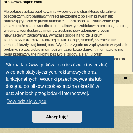
https://www.phpbb.com/
.
Akceptujesz zakaz publikowania wypowiedzi o charakterze obraźliwym,
oszczerczym, propagującym treści niezgodne z polskim prawem lub
naruszającym cudze prawa autorskie i dobra osobiste. Naruszenie tego
zakazu może skutkować dla ciebie całkowitym zablokowaniem dostępu do tej
witryny, a twój dostawca internetu zostanie powiadomiony o twoim
niewłaściwym zachowaniu. Wyrażasz zgodę na to, że „Forum
RetroTRAKTOR” może w każdej chwili usunąć, zmienić, przenieść lub
zamknąć każdy twój temat, post. Wyrażasz zgodę na zapisywanie wszystkich
podanych przez ciebie informacji w naszej bazie danych. Informacje te nie
będą przekazywane nikomu bez twojej zgody, ale ani „Forum
RetroTRAKTOR”, ani phpBB nie ponosi odpowiedzialności za włamania do
witryny, podczas których może dojść do kradzieży danych.
Strona ta używa plików cookies (tzw. ciasteczka)
w celach statystycznych, reklamowych oraz
funkcjonalnych. Warunki przechowywania lub
Portal RetroTRAKTOR.pl
retrotraktor.pl/forum
dostępu do plików cookies można określić w
Technologię dostarcza
phpBB
® Forum Software © phpBB Limited
ustawieniach przeglądarki internetowej.
Polski pakiet językowy dostarcza
phpBB.pl
Zasady ochrony danych osobowych
|
Regulamin
Dowiedz się więcej
Akceptuję!