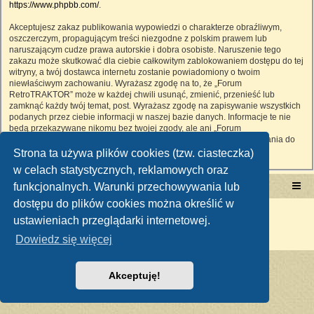
https://www.phpbb.com/
.
Akceptujesz zakaz publikowania wypowiedzi o charakterze obraźliwym,
oszczerczym, propagującym treści niezgodne z polskim prawem lub
naruszającym cudze prawa autorskie i dobra osobiste. Naruszenie tego
zakazu może skutkować dla ciebie całkowitym zablokowaniem dostępu do tej
witryny, a twój dostawca internetu zostanie powiadomiony o twoim
niewłaściwym zachowaniu. Wyrażasz zgodę na to, że „Forum
RetroTRAKTOR” może w każdej chwili usunąć, zmienić, przenieść lub
zamknąć każdy twój temat, post. Wyrażasz zgodę na zapisywanie wszystkich
podanych przez ciebie informacji w naszej bazie danych. Informacje te nie
będą przekazywane nikomu bez twojej zgody, ale ani „Forum
RetroTRAKTOR”, ani phpBB nie ponosi odpowiedzialności za włamania do
witryny, podczas których może dojść do kradzieży danych.
Strona ta używa plików cookies (tzw. ciasteczka)
w celach statystycznych, reklamowych oraz
funkcjonalnych. Warunki przechowywania lub
Portal RetroTRAKTOR.pl
retrotraktor.pl/forum
dostępu do plików cookies można określić w
Technologię dostarcza
phpBB
® Forum Software © phpBB Limited
ustawieniach przeglądarki internetowej.
Polski pakiet językowy dostarcza
phpBB.pl
Zasady ochrony danych osobowych
|
Regulamin
Dowiedz się więcej
Akceptuję!