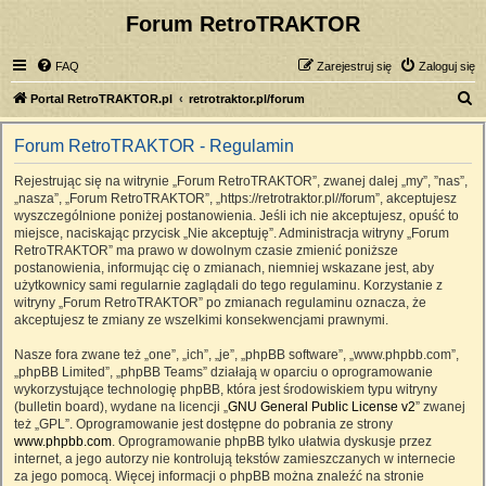
Forum RetroTRAKTOR
FAQ
Zarejestruj się
Zaloguj się
S
Portal RetroTRAKTOR.pl
retrotraktor.pl/forum
z
Forum RetroTRAKTOR - Regulamin
u
k
Rejestrując się na witrynie „Forum RetroTRAKTOR”, zwanej dalej „my”, ”nas”,
„nasza”, „Forum RetroTRAKTOR”, „https://retrotraktor.pl//forum”, akceptujesz
a
wyszczególnione poniżej postanowienia. Jeśli ich nie akceptujesz, opuść to
j
miejsce, naciskając przycisk „Nie akceptuję”. Administracja witryny „Forum
RetroTRAKTOR” ma prawo w dowolnym czasie zmienić poniższe
postanowienia, informując cię o zmianach, niemniej wskazane jest, aby
użytkownicy sami regularnie zaglądali do tego regulaminu. Korzystanie z
witryny „Forum RetroTRAKTOR” po zmianach regulaminu oznacza, że
akceptujesz te zmiany ze wszelkimi konsekwencjami prawnymi.
Nasze fora zwane też „one”, „ich”, „je”, „phpBB software”, „www.phpbb.com”,
„phpBB Limited”, „phpBB Teams” działają w oparciu o oprogramowanie
wykorzystujące technologię phpBB, która jest środowiskiem typu witryny
(bulletin board), wydane na licencji „
GNU General Public License v2
” zwanej
też „GPL”. Oprogramowanie jest dostępne do pobrania ze strony
www.phpbb.com
. Oprogramowanie phpBB tylko ułatwia dyskusje przez
internet, a jego autorzy nie kontrolują tekstów zamieszczanych w internecie
za jego pomocą. Więcej informacji o phpBB można znaleźć na stronie