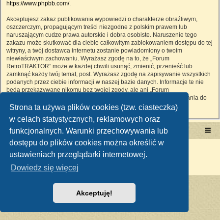
https://www.phpbb.com/
.
Akceptujesz zakaz publikowania wypowiedzi o charakterze obraźliwym,
oszczerczym, propagującym treści niezgodne z polskim prawem lub
naruszającym cudze prawa autorskie i dobra osobiste. Naruszenie tego
zakazu może skutkować dla ciebie całkowitym zablokowaniem dostępu do tej
witryny, a twój dostawca internetu zostanie powiadomiony o twoim
niewłaściwym zachowaniu. Wyrażasz zgodę na to, że „Forum
RetroTRAKTOR” może w każdej chwili usunąć, zmienić, przenieść lub
zamknąć każdy twój temat, post. Wyrażasz zgodę na zapisywanie wszystkich
podanych przez ciebie informacji w naszej bazie danych. Informacje te nie
będą przekazywane nikomu bez twojej zgody, ale ani „Forum
RetroTRAKTOR”, ani phpBB nie ponosi odpowiedzialności za włamania do
witryny, podczas których może dojść do kradzieży danych.
Strona ta używa plików cookies (tzw. ciasteczka)
w celach statystycznych, reklamowych oraz
funkcjonalnych. Warunki przechowywania lub
Portal RetroTRAKTOR.pl
retrotraktor.pl/forum
dostępu do plików cookies można określić w
Technologię dostarcza
phpBB
® Forum Software © phpBB Limited
ustawieniach przeglądarki internetowej.
Polski pakiet językowy dostarcza
phpBB.pl
Zasady ochrony danych osobowych
|
Regulamin
Dowiedz się więcej
Akceptuję!