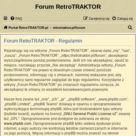
Forum RetroTRAKTOR
FAQ
Zarejestruj się
Zaloguj się
S
Portal RetroTRAKTOR.pl
retrotraktor.pl/forum
z
Forum RetroTRAKTOR - Regulamin
u
k
Rejestrując się na witrynie „Forum RetroTRAKTOR”, zwanej dalej „my”, ”nas”,
„nasza”, „Forum RetroTRAKTOR”, „https://retrotraktor.pl//forum”, akceptujesz
a
wyszczególnione poniżej postanowienia. Jeśli ich nie akceptujesz, opuść to
j
miejsce, naciskając przycisk „Nie akceptuję”. Administracja witryny „Forum
RetroTRAKTOR” ma prawo w dowolnym czasie zmienić poniższe
postanowienia, informując cię o zmianach, niemniej wskazane jest, aby
użytkownicy sami regularnie zaglądali do tego regulaminu. Korzystanie z
witryny „Forum RetroTRAKTOR” po zmianach regulaminu oznacza, że
akceptujesz te zmiany ze wszelkimi konsekwencjami prawnymi.
Nasze fora zwane też „one”, „ich”, „je”, „phpBB software”, „www.phpbb.com”,
„phpBB Limited”, „phpBB Teams” działają w oparciu o oprogramowanie
wykorzystujące technologię phpBB, która jest środowiskiem typu witryny
(bulletin board), wydane na licencji „
GNU General Public License v2
” zwanej
też „GPL”. Oprogramowanie jest dostępne do pobrania ze strony
www.phpbb.com
. Oprogramowanie phpBB tylko ułatwia dyskusje przez
internet, a jego autorzy nie kontrolują tekstów zamieszczanych w internecie
za jego pomocą. Więcej informacji o phpBB można znaleźć na stronie