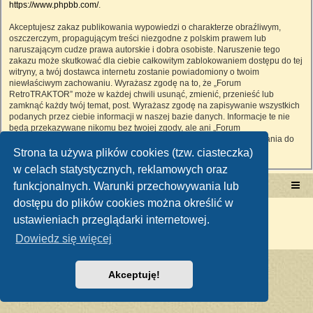
https://www.phpbb.com/
.
Akceptujesz zakaz publikowania wypowiedzi o charakterze obraźliwym,
oszczerczym, propagującym treści niezgodne z polskim prawem lub
naruszającym cudze prawa autorskie i dobra osobiste. Naruszenie tego
zakazu może skutkować dla ciebie całkowitym zablokowaniem dostępu do tej
witryny, a twój dostawca internetu zostanie powiadomiony o twoim
niewłaściwym zachowaniu. Wyrażasz zgodę na to, że „Forum
RetroTRAKTOR” może w każdej chwili usunąć, zmienić, przenieść lub
zamknąć każdy twój temat, post. Wyrażasz zgodę na zapisywanie wszystkich
podanych przez ciebie informacji w naszej bazie danych. Informacje te nie
będą przekazywane nikomu bez twojej zgody, ale ani „Forum
RetroTRAKTOR”, ani phpBB nie ponosi odpowiedzialności za włamania do
witryny, podczas których może dojść do kradzieży danych.
Strona ta używa plików cookies (tzw. ciasteczka)
w celach statystycznych, reklamowych oraz
funkcjonalnych. Warunki przechowywania lub
Portal RetroTRAKTOR.pl
retrotraktor.pl/forum
dostępu do plików cookies można określić w
Technologię dostarcza
phpBB
® Forum Software © phpBB Limited
ustawieniach przeglądarki internetowej.
Polski pakiet językowy dostarcza
phpBB.pl
Zasady ochrony danych osobowych
|
Regulamin
Dowiedz się więcej
Akceptuję!