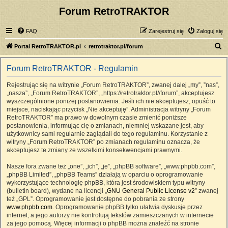
Forum RetroTRAKTOR
FAQ
Zarejestruj się
Zaloguj się
S
Portal RetroTRAKTOR.pl
retrotraktor.pl/forum
z
Forum RetroTRAKTOR - Regulamin
u
k
Rejestrując się na witrynie „Forum RetroTRAKTOR”, zwanej dalej „my”, ”nas”,
„nasza”, „Forum RetroTRAKTOR”, „https://retrotraktor.pl//forum”, akceptujesz
a
wyszczególnione poniżej postanowienia. Jeśli ich nie akceptujesz, opuść to
j
miejsce, naciskając przycisk „Nie akceptuję”. Administracja witryny „Forum
RetroTRAKTOR” ma prawo w dowolnym czasie zmienić poniższe
postanowienia, informując cię o zmianach, niemniej wskazane jest, aby
użytkownicy sami regularnie zaglądali do tego regulaminu. Korzystanie z
witryny „Forum RetroTRAKTOR” po zmianach regulaminu oznacza, że
akceptujesz te zmiany ze wszelkimi konsekwencjami prawnymi.
Nasze fora zwane też „one”, „ich”, „je”, „phpBB software”, „www.phpbb.com”,
„phpBB Limited”, „phpBB Teams” działają w oparciu o oprogramowanie
wykorzystujące technologię phpBB, która jest środowiskiem typu witryny
(bulletin board), wydane na licencji „
GNU General Public License v2
” zwanej
też „GPL”. Oprogramowanie jest dostępne do pobrania ze strony
www.phpbb.com
. Oprogramowanie phpBB tylko ułatwia dyskusje przez
internet, a jego autorzy nie kontrolują tekstów zamieszczanych w internecie
za jego pomocą. Więcej informacji o phpBB można znaleźć na stronie