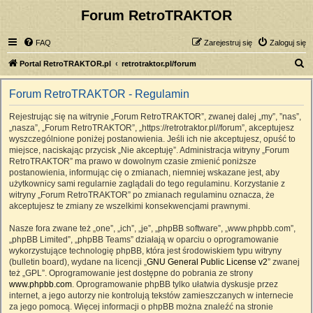
Forum RetroTRAKTOR
FAQ
Zarejestruj się
Zaloguj się
S
Portal RetroTRAKTOR.pl
retrotraktor.pl/forum
z
Forum RetroTRAKTOR - Regulamin
u
k
Rejestrując się na witrynie „Forum RetroTRAKTOR”, zwanej dalej „my”, ”nas”,
„nasza”, „Forum RetroTRAKTOR”, „https://retrotraktor.pl//forum”, akceptujesz
a
wyszczególnione poniżej postanowienia. Jeśli ich nie akceptujesz, opuść to
j
miejsce, naciskając przycisk „Nie akceptuję”. Administracja witryny „Forum
RetroTRAKTOR” ma prawo w dowolnym czasie zmienić poniższe
postanowienia, informując cię o zmianach, niemniej wskazane jest, aby
użytkownicy sami regularnie zaglądali do tego regulaminu. Korzystanie z
witryny „Forum RetroTRAKTOR” po zmianach regulaminu oznacza, że
akceptujesz te zmiany ze wszelkimi konsekwencjami prawnymi.
Nasze fora zwane też „one”, „ich”, „je”, „phpBB software”, „www.phpbb.com”,
„phpBB Limited”, „phpBB Teams” działają w oparciu o oprogramowanie
wykorzystujące technologię phpBB, która jest środowiskiem typu witryny
(bulletin board), wydane na licencji „
GNU General Public License v2
” zwanej
też „GPL”. Oprogramowanie jest dostępne do pobrania ze strony
www.phpbb.com
. Oprogramowanie phpBB tylko ułatwia dyskusje przez
internet, a jego autorzy nie kontrolują tekstów zamieszczanych w internecie
za jego pomocą. Więcej informacji o phpBB można znaleźć na stronie