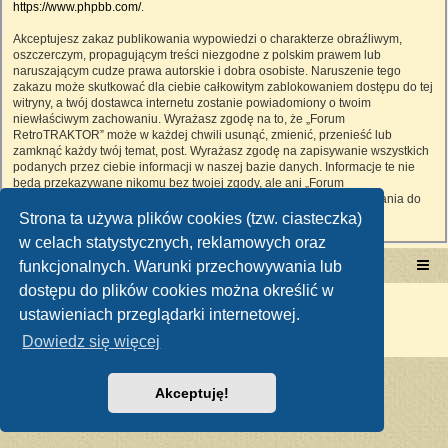
https://www.phpbb.com/
.
Akceptujesz zakaz publikowania wypowiedzi o charakterze obraźliwym,
oszczerczym, propagującym treści niezgodne z polskim prawem lub
naruszającym cudze prawa autorskie i dobra osobiste. Naruszenie tego
zakazu może skutkować dla ciebie całkowitym zablokowaniem dostępu do tej
witryny, a twój dostawca internetu zostanie powiadomiony o twoim
niewłaściwym zachowaniu. Wyrażasz zgodę na to, że „Forum
RetroTRAKTOR” może w każdej chwili usunąć, zmienić, przenieść lub
zamknąć każdy twój temat, post. Wyrażasz zgodę na zapisywanie wszystkich
podanych przez ciebie informacji w naszej bazie danych. Informacje te nie
będą przekazywane nikomu bez twojej zgody, ale ani „Forum
RetroTRAKTOR”, ani phpBB nie ponosi odpowiedzialności za włamania do
witryny, podczas których może dojść do kradzieży danych.
Strona ta używa plików cookies (tzw. ciasteczka)
w celach statystycznych, reklamowych oraz
funkcjonalnych. Warunki przechowywania lub
Portal RetroTRAKTOR.pl
retrotraktor.pl/forum
dostępu do plików cookies można określić w
Technologię dostarcza
phpBB
® Forum Software © phpBB Limited
ustawieniach przeglądarki internetowej.
Polski pakiet językowy dostarcza
phpBB.pl
Zasady ochrony danych osobowych
|
Regulamin
Dowiedz się więcej
Akceptuję!