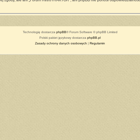
ej zgody, ale ani „Forum RetroTRAKTOR”, ani phpBB nie ponosi odpowiedzialności
Technologię dostarcza
phpBB
® Forum Software © phpBB Limited
Polski pakiet językowy dostarcza
phpBB.pl
Zasady ochrony danych osobowych
|
Regulamin