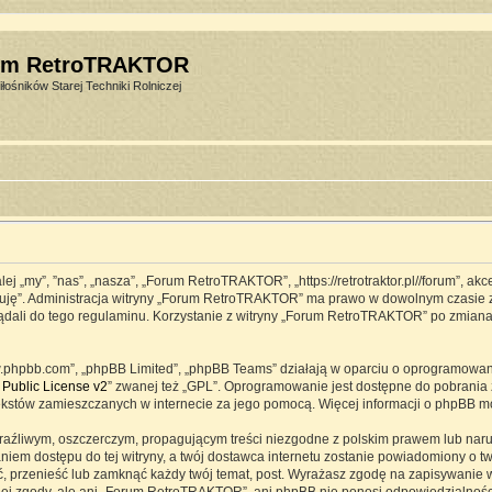
um RetroTRAKTOR
łośników Starej Techniki Rolniczej
j „my”, ”nas”, „nasza”, „Forum RetroTRAKTOR”, „https://retrotraktor.pl//forum”, ak
eptuję”. Administracja witryny „Forum RetroTRAKTOR” ma prawo w dowolnym czasie 
lądali do tego regulaminu. Korzystanie z witryny „Forum RetroTRAKTOR” po zmian
www.phpbb.com”, „phpBB Limited”, „phpBB Teams” działają w oparciu o oprogramowa
Public License v2
” zwanej też „GPL”. Oprogramowanie jest dostępne do pobrania 
ją tekstów zamieszczanych w internecie za jego pomocą. Więcej informacji o phpBB 
raźliwym, oszczerczym, propagującym treści niezgodne z polskim prawem lub naru
iem dostępu do tej witryny, a twój dostawca internetu zostanie powiadomiony o 
przenieść lub zamknąć każdy twój temat, post. Wyrażasz zgodę na zapisywanie ws