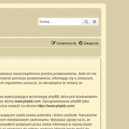
Szukaj
Wyszukiwanie z
Zarejestruj się
Zaloguj się
ceptujesz wyszczególnione poniżej postanowienia. Jeśli ich nie
zmienić poniższe postanowienia, informując cię o zmianach,
ach regulaminu oznacza, że akceptujesz te zmiany ze
nie wykorzystujące technologię phpBB, która jest środowiskiem
ze strony
www.phpbb.com
. Oprogramowanie phpBB tylko
można znaleźć na stronie
https://www.phpbb.com/
.
szającym cudze prawa autorskie i dobra osobiste. Naruszenie
twoim niewłaściwym zachowaniu. Wyrażasz zgodę na to, że
zystkich podanych przez ciebie informacji w naszej bazie