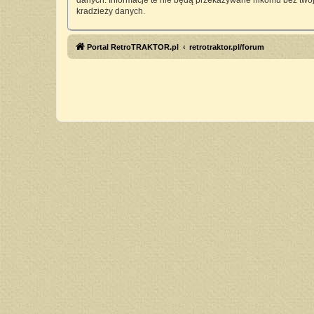
danych. Informacje te nie będą przekazywane nikomu bez twoj
kradzieży danych.
Portal RetroTRAKTOR.pl
retrotraktor.pl/forum