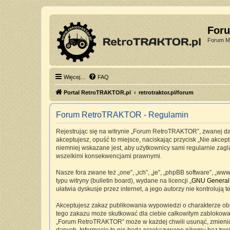
For
Forum Mi
Więcej…
FAQ
Portal RetroTRAKTOR.pl
retrotraktor.pl/forum
Forum RetroTRAKTOR - Regulamin
Rejestrując się na witrynie „Forum RetroTRAKTOR”, zwanej dale
akceptujesz, opuść to miejsce, naciskając przycisk „Nie akc
niemniej wskazane jest, aby użytkownicy sami regularnie zag
wszelkimi konsekwencjami prawnymi.
Nasze fora zwane też „one”, „ich”, „je”, „phpBB software”, „
typu witryny (bulletin board), wydane na licencji „
GNU General 
ułatwia dyskusje przez internet, a jego autorzy nie kontrolu
Akceptujesz zakaz publikowania wypowiedzi o charakterze ob
tego zakazu może skutkować dla ciebie całkowitym zablokowan
„Forum RetroTRAKTOR” może w każdej chwili usunąć, zmienić, 