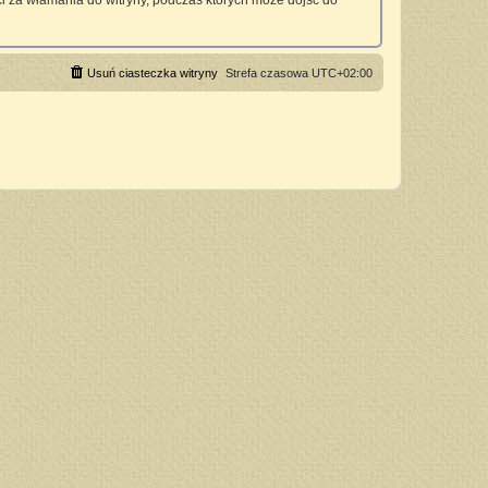
 za włamania do witryny, podczas których może dojść do
Usuń ciasteczka witryny
Strefa czasowa
UTC+02:00