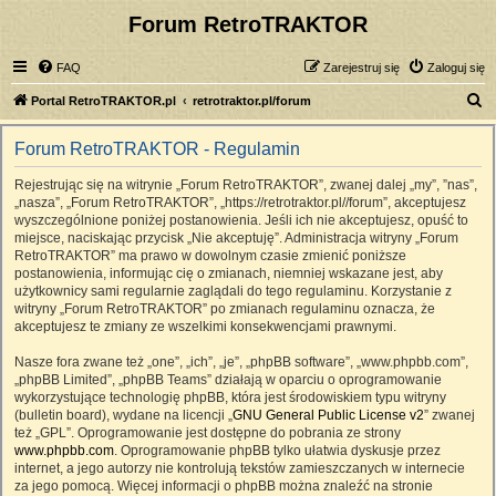
Forum RetroTRAKTOR
FAQ
Zarejestruj się
Zaloguj się
S
Portal RetroTRAKTOR.pl
retrotraktor.pl/forum
z
Forum RetroTRAKTOR - Regulamin
u
k
Rejestrując się na witrynie „Forum RetroTRAKTOR”, zwanej dalej „my”, ”nas”,
„nasza”, „Forum RetroTRAKTOR”, „https://retrotraktor.pl//forum”, akceptujesz
a
wyszczególnione poniżej postanowienia. Jeśli ich nie akceptujesz, opuść to
j
miejsce, naciskając przycisk „Nie akceptuję”. Administracja witryny „Forum
RetroTRAKTOR” ma prawo w dowolnym czasie zmienić poniższe
postanowienia, informując cię o zmianach, niemniej wskazane jest, aby
użytkownicy sami regularnie zaglądali do tego regulaminu. Korzystanie z
witryny „Forum RetroTRAKTOR” po zmianach regulaminu oznacza, że
akceptujesz te zmiany ze wszelkimi konsekwencjami prawnymi.
Nasze fora zwane też „one”, „ich”, „je”, „phpBB software”, „www.phpbb.com”,
„phpBB Limited”, „phpBB Teams” działają w oparciu o oprogramowanie
wykorzystujące technologię phpBB, która jest środowiskiem typu witryny
(bulletin board), wydane na licencji „
GNU General Public License v2
” zwanej
też „GPL”. Oprogramowanie jest dostępne do pobrania ze strony
www.phpbb.com
. Oprogramowanie phpBB tylko ułatwia dyskusje przez
internet, a jego autorzy nie kontrolują tekstów zamieszczanych w internecie
za jego pomocą. Więcej informacji o phpBB można znaleźć na stronie