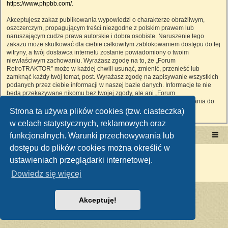
https://www.phpbb.com/
.
Akceptujesz zakaz publikowania wypowiedzi o charakterze obraźliwym,
oszczerczym, propagującym treści niezgodne z polskim prawem lub
naruszającym cudze prawa autorskie i dobra osobiste. Naruszenie tego
zakazu może skutkować dla ciebie całkowitym zablokowaniem dostępu do tej
witryny, a twój dostawca internetu zostanie powiadomiony o twoim
niewłaściwym zachowaniu. Wyrażasz zgodę na to, że „Forum
RetroTRAKTOR” może w każdej chwili usunąć, zmienić, przenieść lub
zamknąć każdy twój temat, post. Wyrażasz zgodę na zapisywanie wszystkich
podanych przez ciebie informacji w naszej bazie danych. Informacje te nie
będą przekazywane nikomu bez twojej zgody, ale ani „Forum
RetroTRAKTOR”, ani phpBB nie ponosi odpowiedzialności za włamania do
witryny, podczas których może dojść do kradzieży danych.
Strona ta używa plików cookies (tzw. ciasteczka)
w celach statystycznych, reklamowych oraz
funkcjonalnych. Warunki przechowywania lub
Portal RetroTRAKTOR.pl
retrotraktor.pl/forum
dostępu do plików cookies można określić w
Technologię dostarcza
phpBB
® Forum Software © phpBB Limited
ustawieniach przeglądarki internetowej.
Polski pakiet językowy dostarcza
phpBB.pl
Zasady ochrony danych osobowych
|
Regulamin
Dowiedz się więcej
Akceptuję!