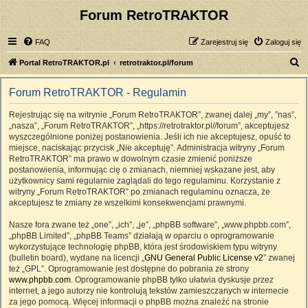
Forum RetroTRAKTOR
FAQ
Zarejestruj się
Zaloguj się
S
Portal RetroTRAKTOR.pl
retrotraktor.pl/forum
z
Forum RetroTRAKTOR - Regulamin
u
k
Rejestrując się na witrynie „Forum RetroTRAKTOR”, zwanej dalej „my”, ”nas”,
„nasza”, „Forum RetroTRAKTOR”, „https://retrotraktor.pl//forum”, akceptujesz
a
wyszczególnione poniżej postanowienia. Jeśli ich nie akceptujesz, opuść to
j
miejsce, naciskając przycisk „Nie akceptuję”. Administracja witryny „Forum
RetroTRAKTOR” ma prawo w dowolnym czasie zmienić poniższe
postanowienia, informując cię o zmianach, niemniej wskazane jest, aby
użytkownicy sami regularnie zaglądali do tego regulaminu. Korzystanie z
witryny „Forum RetroTRAKTOR” po zmianach regulaminu oznacza, że
akceptujesz te zmiany ze wszelkimi konsekwencjami prawnymi.
Nasze fora zwane też „one”, „ich”, „je”, „phpBB software”, „www.phpbb.com”,
„phpBB Limited”, „phpBB Teams” działają w oparciu o oprogramowanie
wykorzystujące technologię phpBB, która jest środowiskiem typu witryny
(bulletin board), wydane na licencji „
GNU General Public License v2
” zwanej
też „GPL”. Oprogramowanie jest dostępne do pobrania ze strony
www.phpbb.com
. Oprogramowanie phpBB tylko ułatwia dyskusje przez
internet, a jego autorzy nie kontrolują tekstów zamieszczanych w internecie
za jego pomocą. Więcej informacji o phpBB można znaleźć na stronie