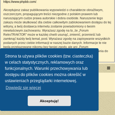
https://www.phpbb.com/
.
Akceptujesz zakaz publikowania wypowiedzi o charakterze obraźliwym,
oszczerczym, propagującym treści niezgodne z polskim prawem lub
naruszającym cudze prawa autorskie i dobra osobiste. Naruszenie tego
zakazu może skutkować dla ciebie całkowitym zablokowaniem dostępu do tej
witryny, a twój dostawca internetu zostanie powiadomiony o twoim
niewłaściwym zachowaniu. Wyrażasz zgodę na to, że „Forum
RetroTRAKTOR” może w każdej chwili usunąć, zmienić, przenieść lub
zamknąć każdy twój temat, post. Wyrażasz zgodę na zapisywanie wszystkich
podanych przez ciebie informacji w naszej bazie danych. Informacje te nie
będą przekazywane nikomu bez twojej zgody, ale ani „Forum
RetroTRAKTOR”, ani phpBB nie ponosi odpowiedzialności za włamania do
witryny, podczas których może dojść do kradzieży danych.
Strona ta używa plików cookies (tzw. ciasteczka)
w celach statystycznych, reklamowych oraz
funkcjonalnych. Warunki przechowywania lub
Portal RetroTRAKTOR.pl
retrotraktor.pl/forum
dostępu do plików cookies można określić w
Technologię dostarcza
phpBB
® Forum Software © phpBB Limited
ustawieniach przeglądarki internetowej.
Polski pakiet językowy dostarcza
phpBB.pl
Zasady ochrony danych osobowych
|
Regulamin
Dowiedz się więcej
Akceptuję!