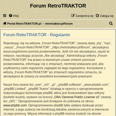
Forum RetroTRAKTOR
FAQ
Zarejestruj się
Zaloguj się
S
Portal RetroTRAKTOR.pl
retrotraktor.pl/forum
z
Forum RetroTRAKTOR - Regulamin
u
k
Rejestrując się na witrynie „Forum RetroTRAKTOR”, zwanej dalej „my”, ”nas”,
„nasza”, „Forum RetroTRAKTOR”, „https://retrotraktor.pl//forum”, akceptujesz
a
wyszczególnione poniżej postanowienia. Jeśli ich nie akceptujesz, opuść to
j
miejsce, naciskając przycisk „Nie akceptuję”. Administracja witryny „Forum
RetroTRAKTOR” ma prawo w dowolnym czasie zmienić poniższe
postanowienia, informując cię o zmianach, niemniej wskazane jest, aby
użytkownicy sami regularnie zaglądali do tego regulaminu. Korzystanie z
witryny „Forum RetroTRAKTOR” po zmianach regulaminu oznacza, że
akceptujesz te zmiany ze wszelkimi konsekwencjami prawnymi.
Nasze fora zwane też „one”, „ich”, „je”, „phpBB software”, „www.phpbb.com”,
„phpBB Limited”, „phpBB Teams” działają w oparciu o oprogramowanie
wykorzystujące technologię phpBB, która jest środowiskiem typu witryny
(bulletin board), wydane na licencji „
GNU General Public License v2
” zwanej
też „GPL”. Oprogramowanie jest dostępne do pobrania ze strony
www.phpbb.com
. Oprogramowanie phpBB tylko ułatwia dyskusje przez
internet, a jego autorzy nie kontrolują tekstów zamieszczanych w internecie
za jego pomocą. Więcej informacji o phpBB można znaleźć na stronie