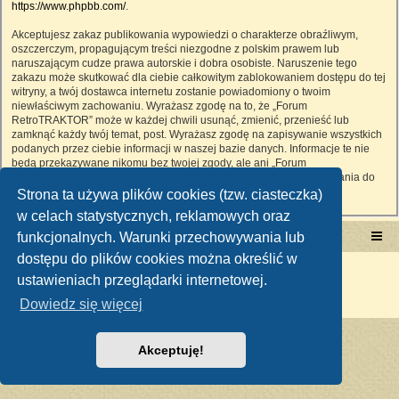
https://www.phpbb.com/
.
Akceptujesz zakaz publikowania wypowiedzi o charakterze obraźliwym,
oszczerczym, propagującym treści niezgodne z polskim prawem lub
naruszającym cudze prawa autorskie i dobra osobiste. Naruszenie tego
zakazu może skutkować dla ciebie całkowitym zablokowaniem dostępu do tej
witryny, a twój dostawca internetu zostanie powiadomiony o twoim
niewłaściwym zachowaniu. Wyrażasz zgodę na to, że „Forum
RetroTRAKTOR” może w każdej chwili usunąć, zmienić, przenieść lub
zamknąć każdy twój temat, post. Wyrażasz zgodę na zapisywanie wszystkich
podanych przez ciebie informacji w naszej bazie danych. Informacje te nie
będą przekazywane nikomu bez twojej zgody, ale ani „Forum
RetroTRAKTOR”, ani phpBB nie ponosi odpowiedzialności za włamania do
witryny, podczas których może dojść do kradzieży danych.
Strona ta używa plików cookies (tzw. ciasteczka)
w celach statystycznych, reklamowych oraz
funkcjonalnych. Warunki przechowywania lub
Portal RetroTRAKTOR.pl
retrotraktor.pl/forum
dostępu do plików cookies można określić w
Technologię dostarcza
phpBB
® Forum Software © phpBB Limited
ustawieniach przeglądarki internetowej.
Polski pakiet językowy dostarcza
phpBB.pl
Zasady ochrony danych osobowych
|
Regulamin
Dowiedz się więcej
Akceptuję!