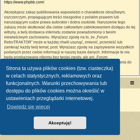
https://www.phpbb.com/
.
Akceptujesz zakaz publikowania wypowiedzi o charakterze obraźliwym,
oszczerczym, propagującym treści niezgodne z polskim prawem lub
naruszającym cudze prawa autorskie i dobra osobiste. Naruszenie tego
zakazu może skutkować dla ciebie całkowitym zablokowaniem dostępu do tej
witryny, a twój dostawca internetu zostanie powiadomiony o twoim
niewłaściwym zachowaniu. Wyrażasz zgodę na to, że „Forum
RetroTRAKTOR” może w każdej chwili usunąć, zmienić, przenieść lub
zamknąć każdy twój temat, post. Wyrażasz zgodę na zapisywanie wszystkich
podanych przez ciebie informacji w naszej bazie danych. Informacje te nie
będą przekazywane nikomu bez twojej zgody, ale ani „Forum
RetroTRAKTOR”, ani phpBB nie ponosi odpowiedzialności za włamania do
witryny, podczas których może dojść do kradzieży danych.
Strona ta używa plików cookies (tzw. ciasteczka)
w celach statystycznych, reklamowych oraz
funkcjonalnych. Warunki przechowywania lub
Portal RetroTRAKTOR.pl
retrotraktor.pl/forum
dostępu do plików cookies można określić w
Technologię dostarcza
phpBB
® Forum Software © phpBB Limited
ustawieniach przeglądarki internetowej.
Polski pakiet językowy dostarcza
phpBB.pl
Zasady ochrony danych osobowych
|
Regulamin
Dowiedz się więcej
Akceptuję!