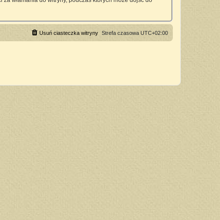
 za włamania do witryny, podczas których może dojść do
Usuń ciasteczka witryny
Strefa czasowa
UTC+02:00