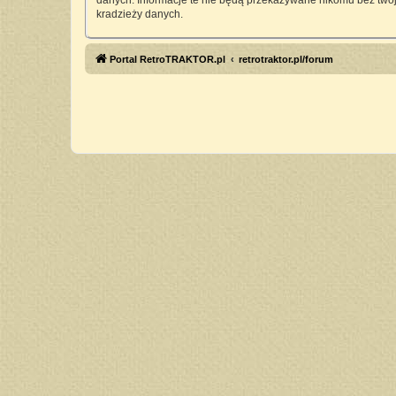
danych. Informacje te nie będą przekazywane nikomu bez twoj
kradzieży danych.
Portal RetroTRAKTOR.pl
retrotraktor.pl/forum