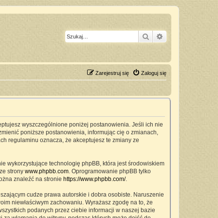
Szukaj
Wyszukiwanie z
Zarejestruj się
Zaloguj się
ceptujesz wyszczególnione poniżej postanowienia. Jeśli ich nie
zmienić poniższe postanowienia, informując cię o zmianach,
ach regulaminu oznacza, że akceptujesz te zmiany ze
nie wykorzystujące technologię phpBB, która jest środowiskiem
ze strony
www.phpbb.com
. Oprogramowanie phpBB tylko
można znaleźć na stronie
https://www.phpbb.com/
.
szającym cudze prawa autorskie i dobra osobiste. Naruszenie
twoim niewłaściwym zachowaniu. Wyrażasz zgodę na to, że
zystkich podanych przez ciebie informacji w naszej bazie