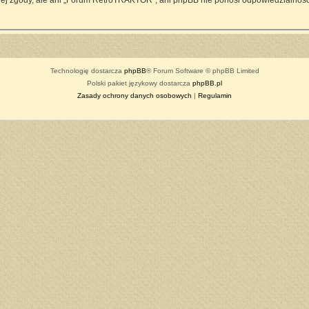
ej zgody, ale ani „Forum RetroTRAKTOR”, ani phpBB nie ponosi odpowiedzialności
Technologię dostarcza
phpBB
® Forum Software © phpBB Limited
Polski pakiet językowy dostarcza
phpBB.pl
Zasady ochrony danych osobowych
|
Regulamin