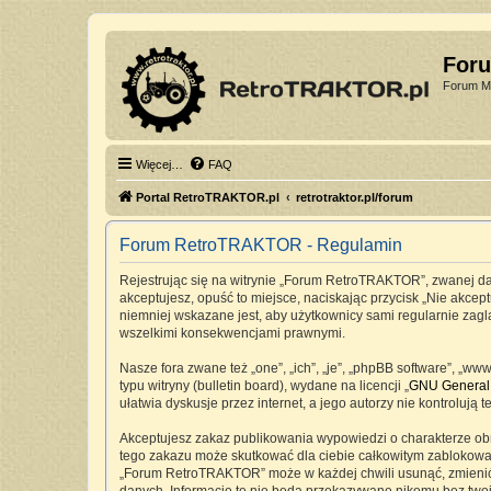
For
Forum Mi
Więcej…
FAQ
Portal RetroTRAKTOR.pl
retrotraktor.pl/forum
Forum RetroTRAKTOR - Regulamin
Rejestrując się na witrynie „Forum RetroTRAKTOR”, zwanej dale
akceptujesz, opuść to miejsce, naciskając przycisk „Nie akc
niemniej wskazane jest, aby użytkownicy sami regularnie zag
wszelkimi konsekwencjami prawnymi.
Nasze fora zwane też „one”, „ich”, „je”, „phpBB software”, „
typu witryny (bulletin board), wydane na licencji „
GNU General 
ułatwia dyskusje przez internet, a jego autorzy nie kontrolu
Akceptujesz zakaz publikowania wypowiedzi o charakterze ob
tego zakazu może skutkować dla ciebie całkowitym zablokowan
„Forum RetroTRAKTOR” może w każdej chwili usunąć, zmienić, 