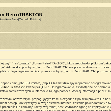
um RetroTRAKTOR
łośników Starej Techniki Rolniczej
j „my”, ”nas”, „nasza”, „Forum RetroTRAKTOR”, „https://retrotraktor.pl//forum”, ak
eptuję”. Administracja witryny „Forum RetroTRAKTOR” ma prawo w dowolnym czasie 
lądali do tego regulaminu. Korzystanie z witryny „Forum RetroTRAKTOR” po zmian
www.phpbb.com”, „phpBB Limited”, „phpBB Teams” działają w oparciu o oprogramowa
Public License v2
” zwanej też „GPL”. Oprogramowanie jest dostępne do pobrania 
ją tekstów zamieszczanych w internecie za jego pomocą. Więcej informacji o phpBB 
raźliwym, oszczerczym, propagującym treści niezgodne z polskim prawem lub naru
iem dostępu do tej witryny, a twój dostawca internetu zostanie powiadomiony o 
przenieść lub zamknąć każdy twój temat, post. Wyrażasz zgodę na zapisywanie ws