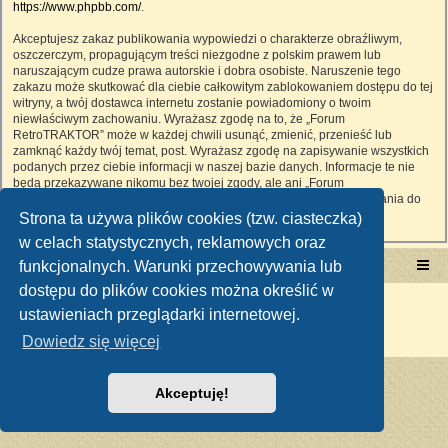
https://www.phpbb.com/
.
Akceptujesz zakaz publikowania wypowiedzi o charakterze obraźliwym,
oszczerczym, propagującym treści niezgodne z polskim prawem lub
naruszającym cudze prawa autorskie i dobra osobiste. Naruszenie tego
zakazu może skutkować dla ciebie całkowitym zablokowaniem dostępu do tej
witryny, a twój dostawca internetu zostanie powiadomiony o twoim
niewłaściwym zachowaniu. Wyrażasz zgodę na to, że „Forum
RetroTRAKTOR” może w każdej chwili usunąć, zmienić, przenieść lub
zamknąć każdy twój temat, post. Wyrażasz zgodę na zapisywanie wszystkich
podanych przez ciebie informacji w naszej bazie danych. Informacje te nie
będą przekazywane nikomu bez twojej zgody, ale ani „Forum
RetroTRAKTOR”, ani phpBB nie ponosi odpowiedzialności za włamania do
witryny, podczas których może dojść do kradzieży danych.
Strona ta używa plików cookies (tzw. ciasteczka)
w celach statystycznych, reklamowych oraz
funkcjonalnych. Warunki przechowywania lub
Portal RetroTRAKTOR.pl
retrotraktor.pl/forum
dostępu do plików cookies można określić w
Technologię dostarcza
phpBB
® Forum Software © phpBB Limited
ustawieniach przeglądarki internetowej.
Polski pakiet językowy dostarcza
phpBB.pl
Zasady ochrony danych osobowych
|
Regulamin
Dowiedz się więcej
Akceptuję!