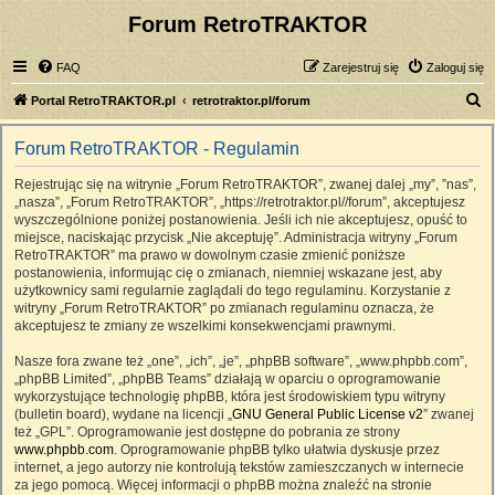
Forum RetroTRAKTOR
FAQ
Zarejestruj się
Zaloguj się
S
Portal RetroTRAKTOR.pl
retrotraktor.pl/forum
z
Forum RetroTRAKTOR - Regulamin
u
k
Rejestrując się na witrynie „Forum RetroTRAKTOR”, zwanej dalej „my”, ”nas”,
„nasza”, „Forum RetroTRAKTOR”, „https://retrotraktor.pl//forum”, akceptujesz
a
wyszczególnione poniżej postanowienia. Jeśli ich nie akceptujesz, opuść to
j
miejsce, naciskając przycisk „Nie akceptuję”. Administracja witryny „Forum
RetroTRAKTOR” ma prawo w dowolnym czasie zmienić poniższe
postanowienia, informując cię o zmianach, niemniej wskazane jest, aby
użytkownicy sami regularnie zaglądali do tego regulaminu. Korzystanie z
witryny „Forum RetroTRAKTOR” po zmianach regulaminu oznacza, że
akceptujesz te zmiany ze wszelkimi konsekwencjami prawnymi.
Nasze fora zwane też „one”, „ich”, „je”, „phpBB software”, „www.phpbb.com”,
„phpBB Limited”, „phpBB Teams” działają w oparciu o oprogramowanie
wykorzystujące technologię phpBB, która jest środowiskiem typu witryny
(bulletin board), wydane na licencji „
GNU General Public License v2
” zwanej
też „GPL”. Oprogramowanie jest dostępne do pobrania ze strony
www.phpbb.com
. Oprogramowanie phpBB tylko ułatwia dyskusje przez
internet, a jego autorzy nie kontrolują tekstów zamieszczanych w internecie
za jego pomocą. Więcej informacji o phpBB można znaleźć na stronie