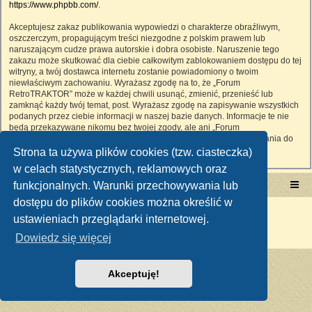
https://www.phpbb.com/
.
Akceptujesz zakaz publikowania wypowiedzi o charakterze obraźliwym,
oszczerczym, propagującym treści niezgodne z polskim prawem lub
naruszającym cudze prawa autorskie i dobra osobiste. Naruszenie tego
zakazu może skutkować dla ciebie całkowitym zablokowaniem dostępu do tej
witryny, a twój dostawca internetu zostanie powiadomiony o twoim
niewłaściwym zachowaniu. Wyrażasz zgodę na to, że „Forum
RetroTRAKTOR” może w każdej chwili usunąć, zmienić, przenieść lub
zamknąć każdy twój temat, post. Wyrażasz zgodę na zapisywanie wszystkich
podanych przez ciebie informacji w naszej bazie danych. Informacje te nie
będą przekazywane nikomu bez twojej zgody, ale ani „Forum
RetroTRAKTOR”, ani phpBB nie ponosi odpowiedzialności za włamania do
witryny, podczas których może dojść do kradzieży danych.
Strona ta używa plików cookies (tzw. ciasteczka)
w celach statystycznych, reklamowych oraz
funkcjonalnych. Warunki przechowywania lub
Portal RetroTRAKTOR.pl
retrotraktor.pl/forum
dostępu do plików cookies można określić w
Technologię dostarcza
phpBB
® Forum Software © phpBB Limited
ustawieniach przeglądarki internetowej.
Polski pakiet językowy dostarcza
phpBB.pl
Zasady ochrony danych osobowych
|
Regulamin
Dowiedz się więcej
Akceptuję!