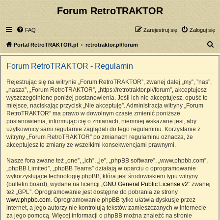
Forum RetroTRAKTOR
FAQ
Zarejestruj się
Zaloguj się
S
Portal RetroTRAKTOR.pl
retrotraktor.pl/forum
z
Forum RetroTRAKTOR - Regulamin
u
k
Rejestrując się na witrynie „Forum RetroTRAKTOR”, zwanej dalej „my”, ”nas”,
„nasza”, „Forum RetroTRAKTOR”, „https://retrotraktor.pl//forum”, akceptujesz
a
wyszczególnione poniżej postanowienia. Jeśli ich nie akceptujesz, opuść to
j
miejsce, naciskając przycisk „Nie akceptuję”. Administracja witryny „Forum
RetroTRAKTOR” ma prawo w dowolnym czasie zmienić poniższe
postanowienia, informując cię o zmianach, niemniej wskazane jest, aby
użytkownicy sami regularnie zaglądali do tego regulaminu. Korzystanie z
witryny „Forum RetroTRAKTOR” po zmianach regulaminu oznacza, że
akceptujesz te zmiany ze wszelkimi konsekwencjami prawnymi.
Nasze fora zwane też „one”, „ich”, „je”, „phpBB software”, „www.phpbb.com”,
„phpBB Limited”, „phpBB Teams” działają w oparciu o oprogramowanie
wykorzystujące technologię phpBB, która jest środowiskiem typu witryny
(bulletin board), wydane na licencji „
GNU General Public License v2
” zwanej
też „GPL”. Oprogramowanie jest dostępne do pobrania ze strony
www.phpbb.com
. Oprogramowanie phpBB tylko ułatwia dyskusje przez
internet, a jego autorzy nie kontrolują tekstów zamieszczanych w internecie
za jego pomocą. Więcej informacji o phpBB można znaleźć na stronie