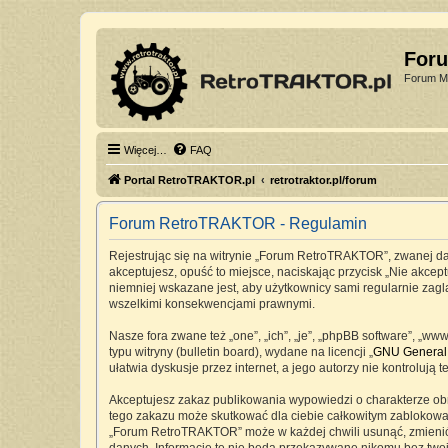
For
Forum Mi
Więcej…
FAQ
Portal RetroTRAKTOR.pl
retrotraktor.pl/forum
Forum RetroTRAKTOR - Regulamin
Rejestrując się na witrynie „Forum RetroTRAKTOR”, zwanej dale
akceptujesz, opuść to miejsce, naciskając przycisk „Nie akc
niemniej wskazane jest, aby użytkownicy sami regularnie zag
wszelkimi konsekwencjami prawnymi.
Nasze fora zwane też „one”, „ich”, „je”, „phpBB software”, „
typu witryny (bulletin board), wydane na licencji „
GNU General 
ułatwia dyskusje przez internet, a jego autorzy nie kontrolu
Akceptujesz zakaz publikowania wypowiedzi o charakterze ob
tego zakazu może skutkować dla ciebie całkowitym zablokowan
„Forum RetroTRAKTOR” może w każdej chwili usunąć, zmienić, 