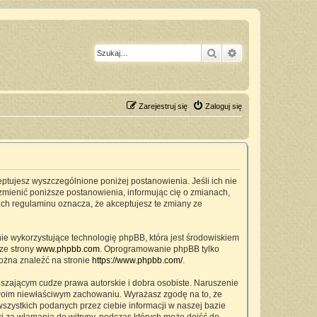
Szukaj
Wyszukiwanie z
Zarejestruj się
Zaloguj się
ceptujesz wyszczególnione poniżej postanowienia. Jeśli ich nie
zmienić poniższe postanowienia, informując cię o zmianach,
ach regulaminu oznacza, że akceptujesz te zmiany ze
nie wykorzystujące technologię phpBB, która jest środowiskiem
ze strony
www.phpbb.com
. Oprogramowanie phpBB tylko
można znaleźć na stronie
https://www.phpbb.com/
.
szającym cudze prawa autorskie i dobra osobiste. Naruszenie
twoim niewłaściwym zachowaniu. Wyrażasz zgodę na to, że
zystkich podanych przez ciebie informacji w naszej bazie