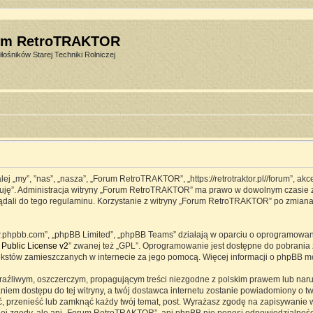
um RetroTRAKTOR
łośników Starej Techniki Rolniczej
j „my”, ”nas”, „nasza”, „Forum RetroTRAKTOR”, „https://retrotraktor.pl//forum”, ak
eptuję”. Administracja witryny „Forum RetroTRAKTOR” ma prawo w dowolnym czasie 
lądali do tego regulaminu. Korzystanie z witryny „Forum RetroTRAKTOR” po zmian
www.phpbb.com”, „phpBB Limited”, „phpBB Teams” działają w oparciu o oprogramowa
Public License v2
” zwanej też „GPL”. Oprogramowanie jest dostępne do pobrania 
ją tekstów zamieszczanych w internecie za jego pomocą. Więcej informacji o phpBB 
raźliwym, oszczerczym, propagującym treści niezgodne z polskim prawem lub naru
iem dostępu do tej witryny, a twój dostawca internetu zostanie powiadomiony o 
przenieść lub zamknąć każdy twój temat, post. Wyrażasz zgodę na zapisywanie ws