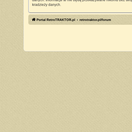
danych. Informacje te nie będą przekazywane nikomu bez twoj
kradzieży danych.
Portal RetroTRAKTOR.pl
retrotraktor.pl/forum