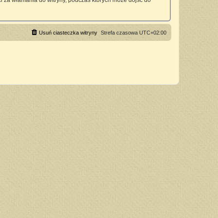
 za włamania do witryny, podczas których może dojść do
Usuń ciasteczka witryny
Strefa czasowa
UTC+02:00