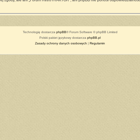
ej zgody, ale ani „Forum RetroTRAKTOR”, ani phpBB nie ponosi odpowiedzialności
Technologię dostarcza
phpBB
® Forum Software © phpBB Limited
Polski pakiet językowy dostarcza
phpBB.pl
Zasady ochrony danych osobowych
|
Regulamin