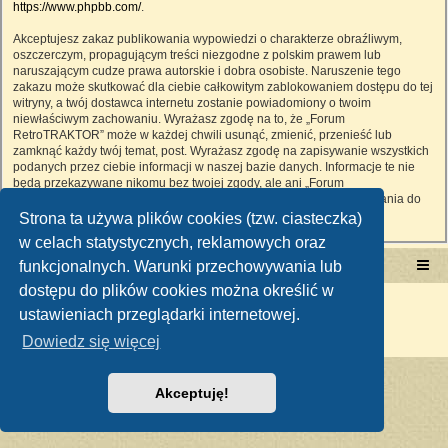
https://www.phpbb.com/
.
Akceptujesz zakaz publikowania wypowiedzi o charakterze obraźliwym,
oszczerczym, propagującym treści niezgodne z polskim prawem lub
naruszającym cudze prawa autorskie i dobra osobiste. Naruszenie tego
zakazu może skutkować dla ciebie całkowitym zablokowaniem dostępu do tej
witryny, a twój dostawca internetu zostanie powiadomiony o twoim
niewłaściwym zachowaniu. Wyrażasz zgodę na to, że „Forum
RetroTRAKTOR” może w każdej chwili usunąć, zmienić, przenieść lub
zamknąć każdy twój temat, post. Wyrażasz zgodę na zapisywanie wszystkich
podanych przez ciebie informacji w naszej bazie danych. Informacje te nie
będą przekazywane nikomu bez twojej zgody, ale ani „Forum
RetroTRAKTOR”, ani phpBB nie ponosi odpowiedzialności za włamania do
witryny, podczas których może dojść do kradzieży danych.
Strona ta używa plików cookies (tzw. ciasteczka)
w celach statystycznych, reklamowych oraz
funkcjonalnych. Warunki przechowywania lub
Portal RetroTRAKTOR.pl
retrotraktor.pl/forum
dostępu do plików cookies można określić w
Technologię dostarcza
phpBB
® Forum Software © phpBB Limited
ustawieniach przeglądarki internetowej.
Polski pakiet językowy dostarcza
phpBB.pl
Zasady ochrony danych osobowych
|
Regulamin
Dowiedz się więcej
Akceptuję!