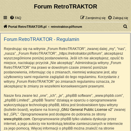
Forum RetroTRAKTOR
FAQ
Zarejestruj się
Zaloguj się
S
Portal RetroTRAKTOR.pl
retrotraktor.pl/forum
z
Forum RetroTRAKTOR - Regulamin
u
k
Rejestrując się na witrynie „Forum RetroTRAKTOR”, zwanej dalej „my”, ”nas”,
„nasza”, „Forum RetroTRAKTOR”, „https://retrotraktor.pl//forum”, akceptujesz
a
wyszczególnione poniżej postanowienia. Jeśli ich nie akceptujesz, opuść to
j
miejsce, naciskając przycisk „Nie akceptuję”. Administracja witryny „Forum
RetroTRAKTOR” ma prawo w dowolnym czasie zmienić poniższe
postanowienia, informując cię o zmianach, niemniej wskazane jest, aby
użytkownicy sami regularnie zaglądali do tego regulaminu. Korzystanie z
witryny „Forum RetroTRAKTOR” po zmianach regulaminu oznacza, że
akceptujesz te zmiany ze wszelkimi konsekwencjami prawnymi.
Nasze fora zwane też „one”, „ich”, „je”, „phpBB software”, „www.phpbb.com”,
„phpBB Limited”, „phpBB Teams” działają w oparciu o oprogramowanie
wykorzystujące technologię phpBB, która jest środowiskiem typu witryny
(bulletin board), wydane na licencji „
GNU General Public License v2
” zwanej
też „GPL”. Oprogramowanie jest dostępne do pobrania ze strony
www.phpbb.com
. Oprogramowanie phpBB tylko ułatwia dyskusje przez
internet, a jego autorzy nie kontrolują tekstów zamieszczanych w internecie
za jego pomocą. Więcej informacji o phpBB można znaleźć na stronie