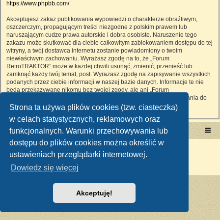
https://www.phpbb.com/
.
Akceptujesz zakaz publikowania wypowiedzi o charakterze obraźliwym,
oszczerczym, propagującym treści niezgodne z polskim prawem lub
naruszającym cudze prawa autorskie i dobra osobiste. Naruszenie tego
zakazu może skutkować dla ciebie całkowitym zablokowaniem dostępu do tej
witryny, a twój dostawca internetu zostanie powiadomiony o twoim
niewłaściwym zachowaniu. Wyrażasz zgodę na to, że „Forum
RetroTRAKTOR” może w każdej chwili usunąć, zmienić, przenieść lub
zamknąć każdy twój temat, post. Wyrażasz zgodę na zapisywanie wszystkich
podanych przez ciebie informacji w naszej bazie danych. Informacje te nie
będą przekazywane nikomu bez twojej zgody, ale ani „Forum
RetroTRAKTOR”, ani phpBB nie ponosi odpowiedzialności za włamania do
witryny, podczas których może dojść do kradzieży danych.
Strona ta używa plików cookies (tzw. ciasteczka)
w celach statystycznych, reklamowych oraz
funkcjonalnych. Warunki przechowywania lub
Portal RetroTRAKTOR.pl
retrotraktor.pl/forum
dostępu do plików cookies można określić w
Technologię dostarcza
phpBB
® Forum Software © phpBB Limited
ustawieniach przeglądarki internetowej.
Polski pakiet językowy dostarcza
phpBB.pl
Zasady ochrony danych osobowych
|
Regulamin
Dowiedz się więcej
Akceptuję!