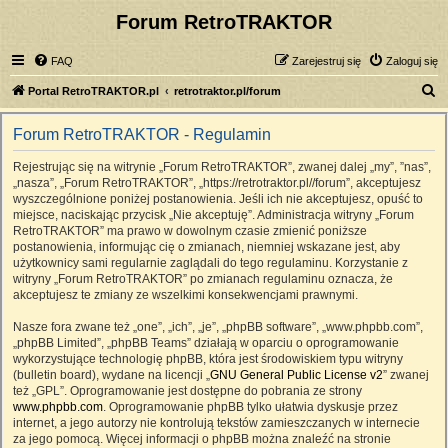
Forum RetroTRAKTOR
FAQ
Zarejestruj się
Zaloguj się
S
Portal RetroTRAKTOR.pl
retrotraktor.pl/forum
z
Forum RetroTRAKTOR - Regulamin
u
k
Rejestrując się na witrynie „Forum RetroTRAKTOR”, zwanej dalej „my”, ”nas”,
„nasza”, „Forum RetroTRAKTOR”, „https://retrotraktor.pl//forum”, akceptujesz
a
wyszczególnione poniżej postanowienia. Jeśli ich nie akceptujesz, opuść to
j
miejsce, naciskając przycisk „Nie akceptuję”. Administracja witryny „Forum
RetroTRAKTOR” ma prawo w dowolnym czasie zmienić poniższe
postanowienia, informując cię o zmianach, niemniej wskazane jest, aby
użytkownicy sami regularnie zaglądali do tego regulaminu. Korzystanie z
witryny „Forum RetroTRAKTOR” po zmianach regulaminu oznacza, że
akceptujesz te zmiany ze wszelkimi konsekwencjami prawnymi.
Nasze fora zwane też „one”, „ich”, „je”, „phpBB software”, „www.phpbb.com”,
„phpBB Limited”, „phpBB Teams” działają w oparciu o oprogramowanie
wykorzystujące technologię phpBB, która jest środowiskiem typu witryny
(bulletin board), wydane na licencji „
GNU General Public License v2
” zwanej
też „GPL”. Oprogramowanie jest dostępne do pobrania ze strony
www.phpbb.com
. Oprogramowanie phpBB tylko ułatwia dyskusje przez
internet, a jego autorzy nie kontrolują tekstów zamieszczanych w internecie
za jego pomocą. Więcej informacji o phpBB można znaleźć na stronie