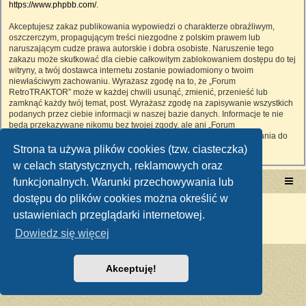
https://www.phpbb.com/
.
Akceptujesz zakaz publikowania wypowiedzi o charakterze obraźliwym,
oszczerczym, propagującym treści niezgodne z polskim prawem lub
naruszającym cudze prawa autorskie i dobra osobiste. Naruszenie tego
zakazu może skutkować dla ciebie całkowitym zablokowaniem dostępu do tej
witryny, a twój dostawca internetu zostanie powiadomiony o twoim
niewłaściwym zachowaniu. Wyrażasz zgodę na to, że „Forum
RetroTRAKTOR” może w każdej chwili usunąć, zmienić, przenieść lub
zamknąć każdy twój temat, post. Wyrażasz zgodę na zapisywanie wszystkich
podanych przez ciebie informacji w naszej bazie danych. Informacje te nie
będą przekazywane nikomu bez twojej zgody, ale ani „Forum
RetroTRAKTOR”, ani phpBB nie ponosi odpowiedzialności za włamania do
witryny, podczas których może dojść do kradzieży danych.
Strona ta używa plików cookies (tzw. ciasteczka)
w celach statystycznych, reklamowych oraz
funkcjonalnych. Warunki przechowywania lub
Portal RetroTRAKTOR.pl
retrotraktor.pl/forum
dostępu do plików cookies można określić w
Technologię dostarcza
phpBB
® Forum Software © phpBB Limited
ustawieniach przeglądarki internetowej.
Polski pakiet językowy dostarcza
phpBB.pl
Zasady ochrony danych osobowych
|
Regulamin
Dowiedz się więcej
Akceptuję!