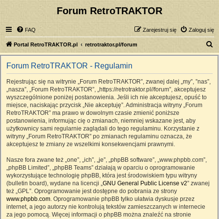
Forum RetroTRAKTOR
FAQ
Zarejestruj się
Zaloguj się
S
Portal RetroTRAKTOR.pl
retrotraktor.pl/forum
z
Forum RetroTRAKTOR - Regulamin
u
k
Rejestrując się na witrynie „Forum RetroTRAKTOR”, zwanej dalej „my”, ”nas”,
„nasza”, „Forum RetroTRAKTOR”, „https://retrotraktor.pl//forum”, akceptujesz
a
wyszczególnione poniżej postanowienia. Jeśli ich nie akceptujesz, opuść to
j
miejsce, naciskając przycisk „Nie akceptuję”. Administracja witryny „Forum
RetroTRAKTOR” ma prawo w dowolnym czasie zmienić poniższe
postanowienia, informując cię o zmianach, niemniej wskazane jest, aby
użytkownicy sami regularnie zaglądali do tego regulaminu. Korzystanie z
witryny „Forum RetroTRAKTOR” po zmianach regulaminu oznacza, że
akceptujesz te zmiany ze wszelkimi konsekwencjami prawnymi.
Nasze fora zwane też „one”, „ich”, „je”, „phpBB software”, „www.phpbb.com”,
„phpBB Limited”, „phpBB Teams” działają w oparciu o oprogramowanie
wykorzystujące technologię phpBB, która jest środowiskiem typu witryny
(bulletin board), wydane na licencji „
GNU General Public License v2
” zwanej
też „GPL”. Oprogramowanie jest dostępne do pobrania ze strony
www.phpbb.com
. Oprogramowanie phpBB tylko ułatwia dyskusje przez
internet, a jego autorzy nie kontrolują tekstów zamieszczanych w internecie
za jego pomocą. Więcej informacji o phpBB można znaleźć na stronie