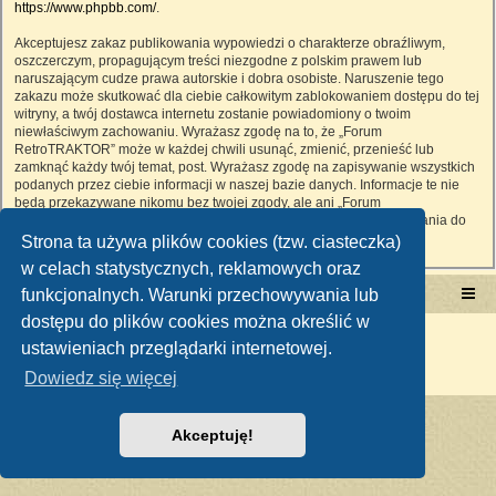
https://www.phpbb.com/
.
Akceptujesz zakaz publikowania wypowiedzi o charakterze obraźliwym,
oszczerczym, propagującym treści niezgodne z polskim prawem lub
naruszającym cudze prawa autorskie i dobra osobiste. Naruszenie tego
zakazu może skutkować dla ciebie całkowitym zablokowaniem dostępu do tej
witryny, a twój dostawca internetu zostanie powiadomiony o twoim
niewłaściwym zachowaniu. Wyrażasz zgodę na to, że „Forum
RetroTRAKTOR” może w każdej chwili usunąć, zmienić, przenieść lub
zamknąć każdy twój temat, post. Wyrażasz zgodę na zapisywanie wszystkich
podanych przez ciebie informacji w naszej bazie danych. Informacje te nie
będą przekazywane nikomu bez twojej zgody, ale ani „Forum
RetroTRAKTOR”, ani phpBB nie ponosi odpowiedzialności za włamania do
witryny, podczas których może dojść do kradzieży danych.
Strona ta używa plików cookies (tzw. ciasteczka)
w celach statystycznych, reklamowych oraz
funkcjonalnych. Warunki przechowywania lub
Portal RetroTRAKTOR.pl
retrotraktor.pl/forum
dostępu do plików cookies można określić w
Technologię dostarcza
phpBB
® Forum Software © phpBB Limited
ustawieniach przeglądarki internetowej.
Polski pakiet językowy dostarcza
phpBB.pl
Zasady ochrony danych osobowych
|
Regulamin
Dowiedz się więcej
Akceptuję!