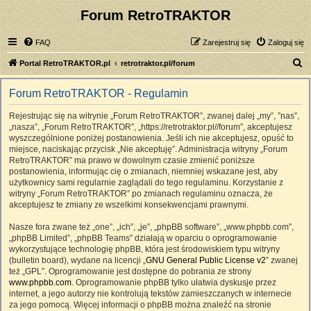
Forum RetroTRAKTOR
FAQ
Zarejestruj się
Zaloguj się
S
Portal RetroTRAKTOR.pl
retrotraktor.pl/forum
z
Forum RetroTRAKTOR - Regulamin
u
k
Rejestrując się na witrynie „Forum RetroTRAKTOR”, zwanej dalej „my”, ”nas”,
„nasza”, „Forum RetroTRAKTOR”, „https://retrotraktor.pl//forum”, akceptujesz
a
wyszczególnione poniżej postanowienia. Jeśli ich nie akceptujesz, opuść to
j
miejsce, naciskając przycisk „Nie akceptuję”. Administracja witryny „Forum
RetroTRAKTOR” ma prawo w dowolnym czasie zmienić poniższe
postanowienia, informując cię o zmianach, niemniej wskazane jest, aby
użytkownicy sami regularnie zaglądali do tego regulaminu. Korzystanie z
witryny „Forum RetroTRAKTOR” po zmianach regulaminu oznacza, że
akceptujesz te zmiany ze wszelkimi konsekwencjami prawnymi.
Nasze fora zwane też „one”, „ich”, „je”, „phpBB software”, „www.phpbb.com”,
„phpBB Limited”, „phpBB Teams” działają w oparciu o oprogramowanie
wykorzystujące technologię phpBB, która jest środowiskiem typu witryny
(bulletin board), wydane na licencji „
GNU General Public License v2
” zwanej
też „GPL”. Oprogramowanie jest dostępne do pobrania ze strony
www.phpbb.com
. Oprogramowanie phpBB tylko ułatwia dyskusje przez
internet, a jego autorzy nie kontrolują tekstów zamieszczanych w internecie
za jego pomocą. Więcej informacji o phpBB można znaleźć na stronie