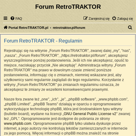
Forum RetroTRAKTOR
FAQ
Zarejestruj się
Zaloguj się
S
Portal RetroTRAKTOR.pl
retrotraktor.pl/forum
z
Forum RetroTRAKTOR - Regulamin
u
k
Rejestrując się na witrynie „Forum RetroTRAKTOR”, zwanej dalej „my”, ”nas”,
„nasza”, „Forum RetroTRAKTOR”, „https://retrotraktor.pl//forum”, akceptujesz
a
wyszczególnione poniżej postanowienia. Jeśli ich nie akceptujesz, opuść to
j
miejsce, naciskając przycisk „Nie akceptuję”. Administracja witryny „Forum
RetroTRAKTOR” ma prawo w dowolnym czasie zmienić poniższe
postanowienia, informując cię o zmianach, niemniej wskazane jest, aby
użytkownicy sami regularnie zaglądali do tego regulaminu. Korzystanie z
witryny „Forum RetroTRAKTOR” po zmianach regulaminu oznacza, że
akceptujesz te zmiany ze wszelkimi konsekwencjami prawnymi.
Nasze fora zwane też „one”, „ich”, „je”, „phpBB software”, „www.phpbb.com”,
„phpBB Limited”, „phpBB Teams” działają w oparciu o oprogramowanie
wykorzystujące technologię phpBB, która jest środowiskiem typu witryny
(bulletin board), wydane na licencji „
GNU General Public License v2
” zwanej
też „GPL”. Oprogramowanie jest dostępne do pobrania ze strony
www.phpbb.com
. Oprogramowanie phpBB tylko ułatwia dyskusje przez
internet, a jego autorzy nie kontrolują tekstów zamieszczanych w internecie
za jego pomocą. Więcej informacji o phpBB można znaleźć na stronie