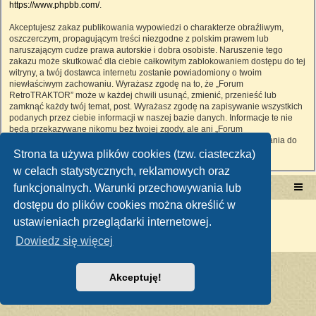
https://www.phpbb.com/
.
Akceptujesz zakaz publikowania wypowiedzi o charakterze obraźliwym,
oszczerczym, propagującym treści niezgodne z polskim prawem lub
naruszającym cudze prawa autorskie i dobra osobiste. Naruszenie tego
zakazu może skutkować dla ciebie całkowitym zablokowaniem dostępu do tej
witryny, a twój dostawca internetu zostanie powiadomiony o twoim
niewłaściwym zachowaniu. Wyrażasz zgodę na to, że „Forum
RetroTRAKTOR” może w każdej chwili usunąć, zmienić, przenieść lub
zamknąć każdy twój temat, post. Wyrażasz zgodę na zapisywanie wszystkich
podanych przez ciebie informacji w naszej bazie danych. Informacje te nie
będą przekazywane nikomu bez twojej zgody, ale ani „Forum
RetroTRAKTOR”, ani phpBB nie ponosi odpowiedzialności za włamania do
witryny, podczas których może dojść do kradzieży danych.
Strona ta używa plików cookies (tzw. ciasteczka)
w celach statystycznych, reklamowych oraz
funkcjonalnych. Warunki przechowywania lub
Portal RetroTRAKTOR.pl
retrotraktor.pl/forum
dostępu do plików cookies można określić w
Technologię dostarcza
phpBB
® Forum Software © phpBB Limited
ustawieniach przeglądarki internetowej.
Polski pakiet językowy dostarcza
phpBB.pl
Zasady ochrony danych osobowych
|
Regulamin
Dowiedz się więcej
Akceptuję!