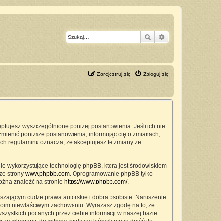
Szukaj
Wyszukiwanie z
Zarejestruj się
Zaloguj się
ceptujesz wyszczególnione poniżej postanowienia. Jeśli ich nie
zmienić poniższe postanowienia, informując cię o zmianach,
ach regulaminu oznacza, że akceptujesz te zmiany ze
nie wykorzystujące technologię phpBB, która jest środowiskiem
ze strony
www.phpbb.com
. Oprogramowanie phpBB tylko
można znaleźć na stronie
https://www.phpbb.com/
.
szającym cudze prawa autorskie i dobra osobiste. Naruszenie
twoim niewłaściwym zachowaniu. Wyrażasz zgodę na to, że
zystkich podanych przez ciebie informacji w naszej bazie