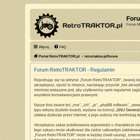
For
Forum Mi
Więcej…
FAQ
Portal RetroTRAKTOR.pl
retrotraktor.pl/forum
Forum RetroTRAKTOR - Regulamin
Rejestrując się na witrynie „Forum RetroTRAKTOR”, zwanej dale
akceptujesz, opuść to miejsce, naciskając przycisk „Nie akc
niemniej wskazane jest, aby użytkownicy sami regularnie zag
wszelkimi konsekwencjami prawnymi.
Nasze fora zwane też „one”, „ich”, „je”, „phpBB software”, „
typu witryny (bulletin board), wydane na licencji „
GNU General 
ułatwia dyskusje przez internet, a jego autorzy nie kontrolu
Akceptujesz zakaz publikowania wypowiedzi o charakterze ob
tego zakazu może skutkować dla ciebie całkowitym zablokowan
„Forum RetroTRAKTOR” może w każdej chwili usunąć, zmienić, 