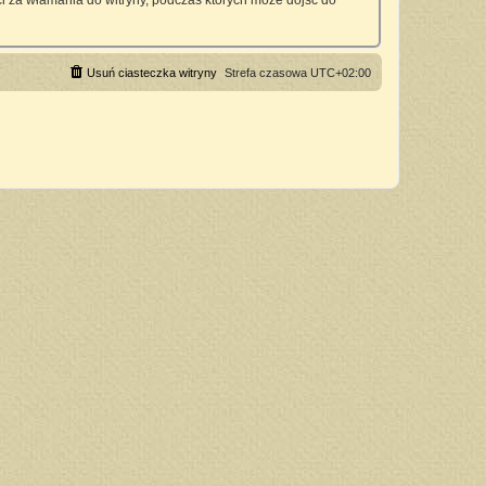
 za włamania do witryny, podczas których może dojść do
Usuń ciasteczka witryny
Strefa czasowa
UTC+02:00