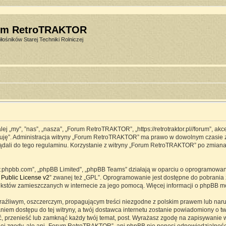
um RetroTRAKTOR
łośników Starej Techniki Rolniczej
j „my”, ”nas”, „nasza”, „Forum RetroTRAKTOR”, „https://retrotraktor.pl//forum”, ak
eptuję”. Administracja witryny „Forum RetroTRAKTOR” ma prawo w dowolnym czasie 
lądali do tego regulaminu. Korzystanie z witryny „Forum RetroTRAKTOR” po zmian
www.phpbb.com”, „phpBB Limited”, „phpBB Teams” działają w oparciu o oprogramowa
Public License v2
” zwanej też „GPL”. Oprogramowanie jest dostępne do pobrania 
ją tekstów zamieszczanych w internecie za jego pomocą. Więcej informacji o phpBB 
raźliwym, oszczerczym, propagującym treści niezgodne z polskim prawem lub naru
iem dostępu do tej witryny, a twój dostawca internetu zostanie powiadomiony o 
przenieść lub zamknąć każdy twój temat, post. Wyrażasz zgodę na zapisywanie ws