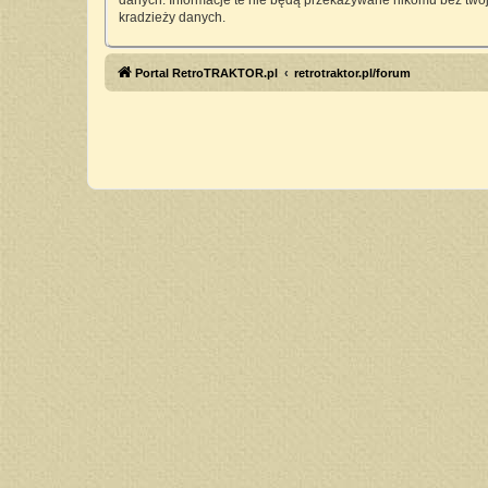
danych. Informacje te nie będą przekazywane nikomu bez twoj
kradzieży danych.
Portal RetroTRAKTOR.pl
retrotraktor.pl/forum