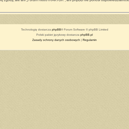
ej zgody, ale ani „Forum RetroTRAKTOR”, ani phpBB nie ponosi odpowiedzialności
Technologię dostarcza
phpBB
® Forum Software © phpBB Limited
Polski pakiet językowy dostarcza
phpBB.pl
Zasady ochrony danych osobowych
|
Regulamin